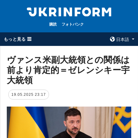
購読
フォトバンク
もっと見る ☰
日本語
×
ヴァンス米副大統領との関係は
前より肯定的＝ゼレンシキー宇
全てのトピック
ウクルインフォ
ルム
大統領
戦争
ウクルインフォル
被占領地
ムについて
19.05.2025 23:17
政治
コンタクト
経済・復興
防衛
社会・文化
スポーツ