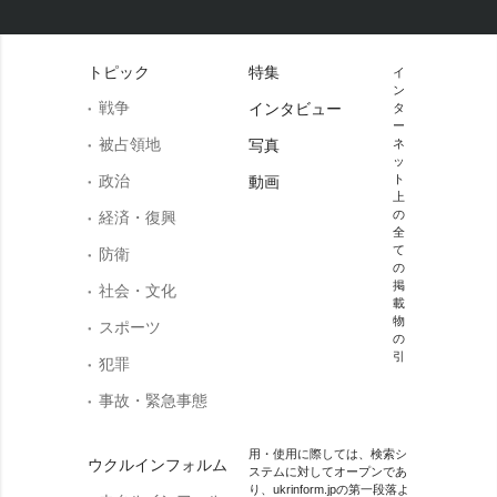
トピック
特集
イ
ン
戦争
インタビュー
タ
ー
被占領地
写真
ネ
ッ
政治
ト
動画
上
の
経済・復興
全
て
防衛
の
掲
社会・文化
載
物
スポーツ
の
引
犯罪
事故・緊急事態
用・使用に際しては、検索シ
ウクルインフォルム
ステムに対してオープンであ
り、ukrinform.jpの第一段落よ