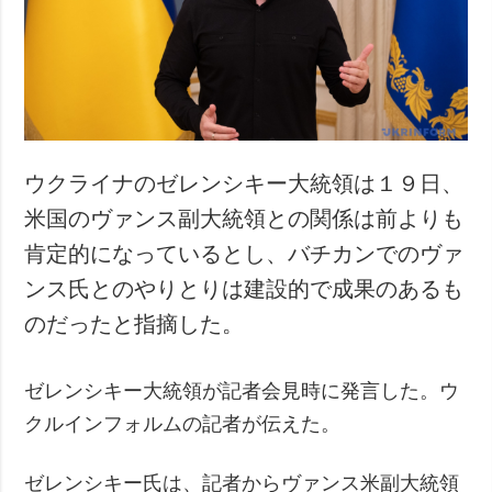
犯罪
事故・緊急事態
追加
サービス
特集
購読
インタビュー
フォトバンク
ウクライナのゼレンシキー大統領は１９日、
写真
米国のヴァンス副大統領との関係は前よりも
動画
肯定的になっているとし、バチカンでのヴァ
ンス氏とのやりとりは建設的で成果のあるも
のだったと指摘した。
ゼレンシキー大統領が記者会見時に発言した。ウ
クルインフォルムの記者が伝えた。
ゼレンシキー氏は、記者からヴァンス米副大統領