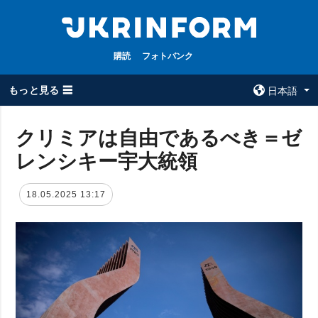
購読
フォトバンク
もっと見る ☰
日本語
×
クリミアは自由であるべき＝ゼ
レンシキー宇大統領
全てのトピック
ウクルインフォ
ルム
戦争
18.05.2025 13:17
ウクルインフォル
被占領地
ムについて
政治
コンタクト
経済・復興
防衛
社会・文化
スポーツ