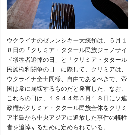
犯罪
事故・緊急事態
追加
サービス
特集
購読
ウクライナのゼレンシキー大統領は、５月１
インタビュー
フォトバンク
８日の「クリミア・タタール民族ジェノサイ
写真
ド犠牲者追悼の日」と「クリミア・タタール
動画
民族権利闘争の日」に際して、クリミアは、
ウクライナ全土同様、自由であるべきで、帝
国は常に崩壊するものだと発言した。なお、
これらの日は、１９４４年５月１８日にソ連
政権がクリミア・タタール民族全体をクリミ
ア半島から中央アジアに追放した事件の犠牲
者を追悼するために定められている。