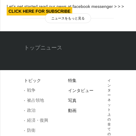
Let’s get started read our news at facebook messenger > > >
CLICK HERE FOR SUBSCRIBE
ニュースをもっと見る
トップニュース
トピック
特集
イ
ン
戦争
インタビュー
タ
ー
被占領地
写真
ネ
ッ
政治
ト
動画
上
の
経済・復興
全
て
防衛
の