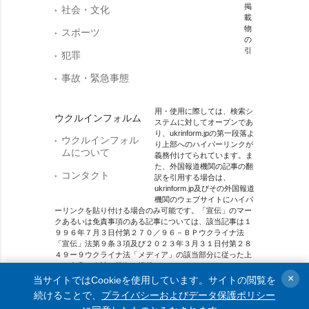
掲
社会・文化
載
物
スポーツ
の
引
犯罪
事故・緊急事態
用・使用に際しては、検索シ
ウクルインフォルム
ステムに対してオープンであ
り、ukrinform.jpの第一段落よ
ウクルインフォル
り上部へのハイパーリンクが
ムについて
義務付けてられています。ま
た、外国報道機関の記事の翻
コンタクト
訳を引用する場合は、
ukrinform.jp及びその外国報道
機関のウェブサイトにハイパ
ーリンクを貼り付ける場合のみ可能です。「宣伝」のマー
クあるいは免責事項のある記事については、該当記事は１
９９６年７月３日付第２７０／９６－ＢＰウクライナ法
「宣伝」法第９条３項及び２０２３年３月３１日付第２８
４９ー９ウクライナ法「メディア」の該当部分に従った上
で、合意／会計を根拠に掲載されています。
×
当サイトではCookieを使用しています。サイトの閲覧を
オンラインメディア主体 メディア識別番号：R40-01421.
続けることで、
プライバシーおよびデータ保護ポリシー