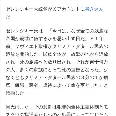
ゼレンシキー大統領がＸアカウントに
書き込ん
だ
。
ゼレンシキー氏は、「今日は、なぜ全ての残虐な
帝国が崩壊に値するかを思い出す日だ。８１年
前、ソヴィエト政権がクリミア・タタール民族の
追放を開始した。民族全体が、故郷の地から追放
され、死の旅路へと放り出され、それが何千何万
の人、多くの家族にとって死の宣告となった。少
なくともクリミア・タタール民族の３分の１が病
気、飢餓、衰弱、虐待によって命を落とした」と
指摘した。
同氏はまた、その悲劇は犯罪的全体主義体制とモ
スクワの指導者たちへの不処罰によって生じたも