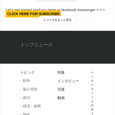
Let’s get started read our news at facebook messenger > > >
CLICK HERE FOR SUBSCRIBE
ニュースをもっと見る
トップニュース
トピック
特集
イ
ン
戦争
インタビュー
タ
ー
被占領地
写真
ネ
ッ
政治
ト
動画
上
の
経済・復興
全
て
防衛