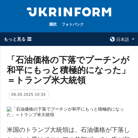
購読
フォトバンク
もっと見る ☰
日本語
×
「石油価格の下落でプーチンが
和平にもっと積極的になった」
全てのトピック
ウクルインフォ
ルム
＝トランプ米大統領
戦争
ウクルインフォル
被占領地
ムについて
06.05.2025 10:35
政治
コンタクト
経済・復興
防衛
社会・文化
米国のトランプ大統領は、石油価格が下落し
スポーツ