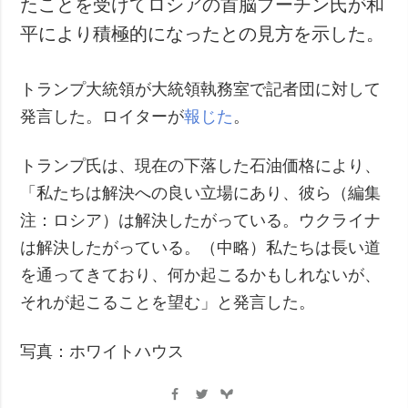
たことを受けてロシアの首脳プーチン氏が和
犯罪
平により積極的になったとの見方を示した。
事故・緊急事態
トランプ大統領が大統領執務室で記者団に対して
追加
サービス
発言した。ロイターが
報じた
。
特集
購読
インタビュー
フォトバンク
トランプ氏は、現在の下落した石油価格により、
写真
「私たちは解決への良い立場にあり、彼ら（編集
動画
注：ロシア）は解決したがっている。ウクライナ
は解決したがっている。（中略）私たちは長い道
を通ってきており、何か起こるかもしれないが、
それが起こることを望む」と発言した。
写真：ホワイトハウス