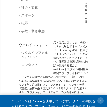
の
掲
社会・文化
載
物
スポーツ
の
引
犯罪
事故・緊急事態
用・使用に際しては、検索シ
ウクルインフォルム
ステムに対してオープンであ
り、ukrinform.jpの第一段落よ
ウクルインフォル
り上部へのハイパーリンクが
ムについて
義務付けてられています。ま
た、外国報道機関の記事の翻
コンタクト
訳を引用する場合は、
ukrinform.jp及びその外国報道
機関のウェブサイトにハイパ
ーリンクを貼り付ける場合のみ可能です。「宣伝」のマー
クあるいは免責事項のある記事については、該当記事は１
９９６年７月３日付第２７０／９６－ＢＰウクライナ法
「宣伝」法第９条３項及び２０２３年３月３１日付第２８
４９ー９ウクライナ法「メディア」の該当部分に従った上
で、合意／会計を根拠に掲載されています。
×
当サイトではCookieを使用しています。サイトの閲覧を
オンラインメディア主体 メディア識別番号：R40-01421.
続けることで、
プライバシーおよびデータ保護ポリシー