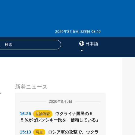
2026年8月6日 木曜日 03:40
日本語
×
サービス
新着ニュース
購読
で
フォトバンク
2026年8月5日
16:25
ウクライナ国民の５
世論調査
５％がゼレンシキー氏を「信頼している」
15:13
ロシア軍の攻撃で、ウクラ
写真