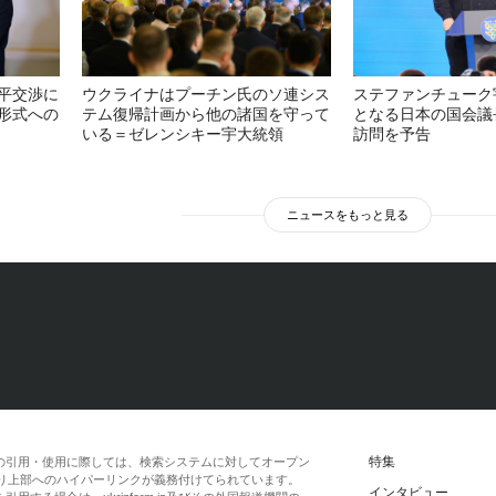
平交渉に
ウクライナはプーチン氏のソ連シス
ステファンチューク
形式への
テム復帰計画から他の諸国を守って
となる日本の国会議
いる＝ゼレンシキー宇大統領
訪問を予告
ニュースをもっと見る
特集
の引用・使用に際しては、検索システムに対してオープン
一段落より上部へのハイパーリンクが義務付けてられています。
インタビュー