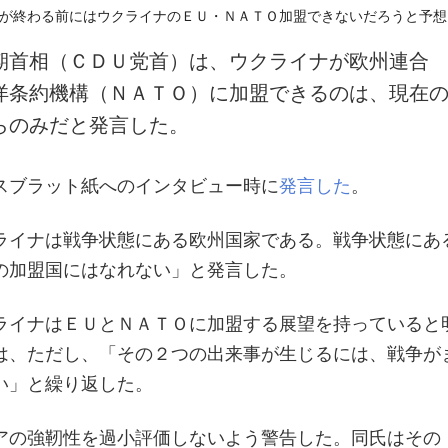
期首相（ＣＤＵ党首）は、ウクライナが欧州連合
洋条約機構（ＮＡＴＯ）に加盟できるのは、現在
らのみだと発言した。
スブラット紙へのインタビュー時に
発言した
。
ライナは戦争状態にある欧州国家である。戦争状態にあ
の加盟国にはなれない」と発言した。
ライナはＥＵとＮＡＴＯに加盟する展望を持っていると
は、ただし、「その２つの出来事が生じるには、戦争が
い」と繰り返した。
アの強靭性を過小評価しないよう警告した。同氏はその