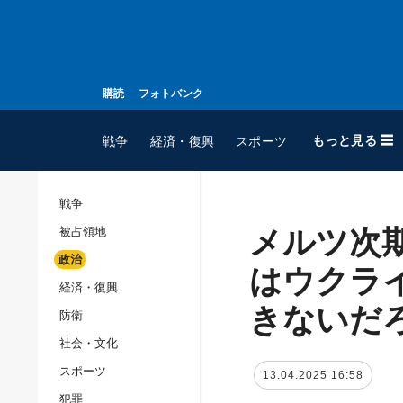
購読
フォトバンク
もっと見る ☰
戦争
経済・復興
スポーツ
戦争
メルツ次
被占領地
全てのトピック
政治
戦争
はウクラ
経済・復興
被占領地
きないだ
防衛
政治
社会・文化
経済・復興
スポーツ
13.04.2025 16:58
防衛
犯罪