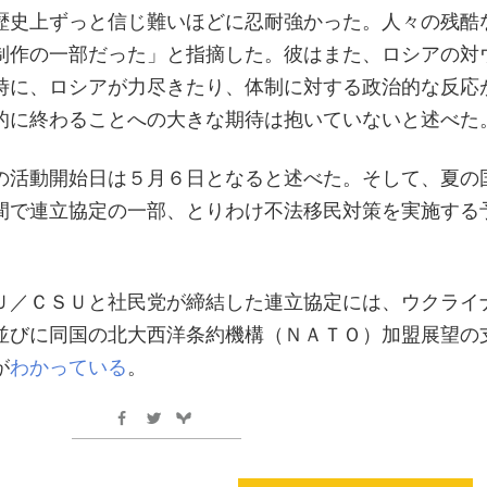
歴史上ずっと信じ難いほどに忍耐強かった。人々の残酷
制作の一部だった」と指摘した。彼はまた、ロシアの対
時に、ロシアが力尽きたり、体制に対する政治的な反応
的に終わることへの大きな期待は抱いていないと述べた
の活動開始日は５月６日となると述べた。そして、夏の
間で連立協定の一部、とりわけ不法移民対策を実施する
Ｕ／ＣＳＵと社民党が締結した連立協定には、ウクライ
並びに同国の北大西洋条約機構（ＮＡＴＯ）加盟展望の
が
わかっている
。