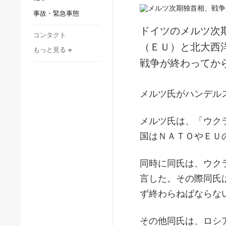
社会・文化
事故・緊急事態
スポーツ
ドイツのメルツ次
犯罪
コンタクト
（ＥＵ）と北大西
もっと見る
»
事故・緊急事態
戦争が終わってか
メルツ氏がハンデル
メルツ氏は、「ウク
国はＮＡＴＯやＥＵ
同時に同氏は、ウク
言した。その際同氏
ず終わらねばならな
その他同氏は、ロシ