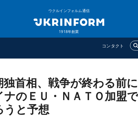
ウクルインフォルム通信
1918年創業
コンタクト
期独首相、戦争が終わる前に
ウクルインフォルム
追加
ウクルインフォルムについ
特集
イナのＥＵ・ＮＡＴＯ加盟
て
インタビュー
ろうと予想
コンタクト
写真
動画