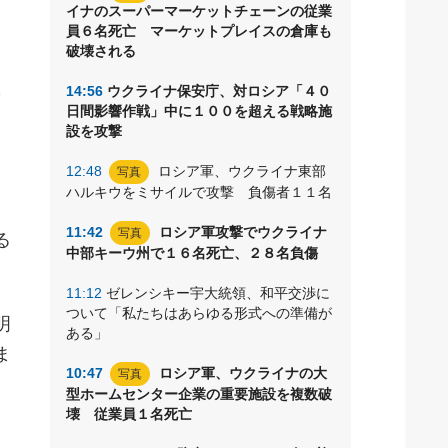
イナのスーパーマーケットチェーンの従業
員６名死亡 マーケットプレイスの倉庫も
破壊される
の
14:56
ウクライナ保安庁、対ロシア「４０
日間影響作戦」中に１００を超える戦略施
設を攻撃
12:48
ロシア軍、ウクライナ東部
写真
ハルキウをミサイルで攻撃 負傷者１１名
11:42
ロシア軍攻撃でウクライナ
写真
る
中部キーウ州で１６名死亡、２８名負傷
11:12
ゼレンシキー宇大統領、和平交渉に
ついて「私たちはあらゆる形式への準備が
明
ある」
ま
10:47
ロシア軍、ウクライナの大
写真
型ホームセンター企業の重要施設を複数破
壊 従業員１名死亡