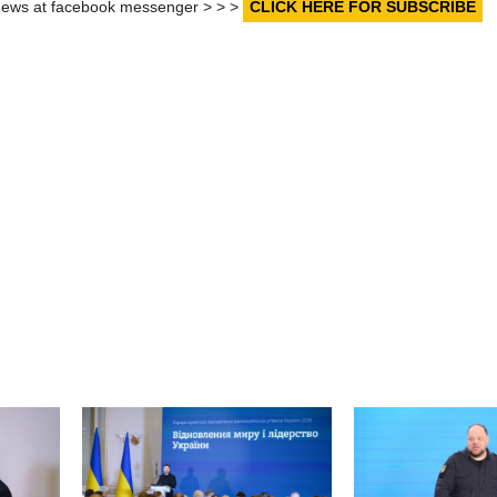
r news at facebook messenger > > >
CLICK HERE FOR SUBSCRIBE