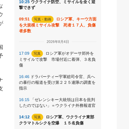
10:25
ウクライナ防空、ミサイルを全く迎
な
撃できず
ウ
09:51
ロシア軍、キーウ方面
写真・動画
が
を大規模ミサイル攻撃 死者１７人、負傷
者多数
。
2026年8月4日
国
17:09
ロシア軍がオデーサ郊外を
写真
予
ミサイルで攻撃 市場付近に着弾、３名負
傷
16:46
ドラパーティー宇軍総司令官、兵へ
ナ
の暴行の報道を受け第２２５連隊の調査を
支
指示
16:15
「ゼレンシキー大統領は日本を批判
したのではない」＝ウクライナ外務報道官
14:12
ロシア軍、ウクライナ東部
写真
クラマトルシクを空爆 １５名負傷