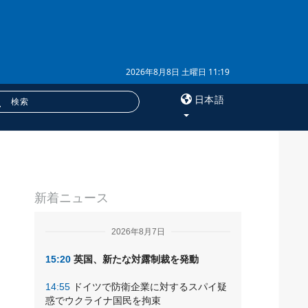
2026年8月8日 土曜日 11:19
日本語
×
と
サービス
新着ニュース
購読
フォトバンク
2026年8月7日
15:20
英国、新たな対露制裁を発動
14:55
ドイツで防衛企業に対するスパイ疑
惑でウクライナ国民を拘束