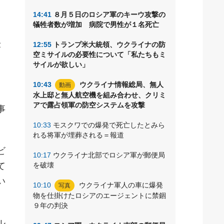
14:41
８月５日のロシア軍のキーウ攻撃の
犠牲者数が増加 病院で男性が１名死亡
サ
12:55
トランプ米大統領、ウクライナの防
が
空ミサイルの必要性について「私たちもミ
サイルが欲しい」
10:43
ウクライナ情報総局、無人
動画
水上邸と無人航空機を組み合わせ、クリミ
アで露占領軍の防空システムを攻撃
事
10:33
モスクワでの爆発で死亡したとみら
れる将軍が埋葬される＝報道
ビ
10:17
ウクライナ北部でロシア軍が郵便局
て
を破壊
い
10:10
ウクライナ軍人の車に爆発
写真
物を仕掛けたロシアのエージェントに禁錮
９年の判決
ル