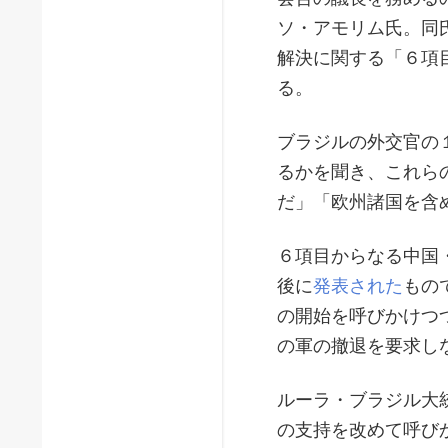
ソ・アモリム氏。同
解決に関する「６項
る。
ブラジルの外交官の
るかを聞き、これら
だ」「欧州諸国を含
６項目からなる中国
後に
発表された
もの
の開始を呼びかけつ
の軍の撤退を要求し
ルーラ・ブラジル大
の支持を改めて呼び