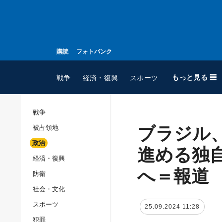
購読
フォトバンク
もっと見る ☰
戦争
経済・復興
スポーツ
戦争
ブラジル
被占領地
全てのトピック
政治
戦争
進める独
経済・復興
被占領地
へ＝報道
防衛
政治
社会・文化
経済・復興
スポーツ
25.09.2024 11:28
防衛
犯罪