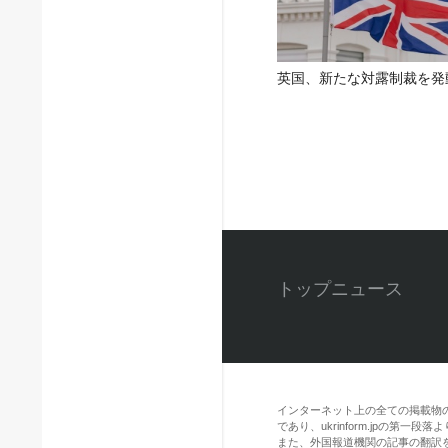
英国、新たな対露制裁を発
トップニュース
インターネット上の全ての掲載物
であり、ukrinform.jpの第
また、外国報道機関の記事の翻訳を引用