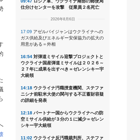
09:47
ロシア軍、ウクライナ南部の郵便局
仕分けセンターを攻撃 従業員２名死亡
勢
2026年8月6日
17:09
アゼルバイジャンはウクライナへの
ガス供給及びエネルギー安保協力の拡大の
す
用意がある＝外相
的
16:54
対弾道ミサイル迎撃プロジェクトと
ウクライナ国産弾道ミサイルは２０２６～
２７年に成果を出すべき＝ゼレンシキー宇
大統領
た
14:18
ウクライナ汚職捜査機関、ステファ
議
ニシナ前駐米大使の関与する不正蓄財容疑
ら
の詳細を発表
12:18
パートナー国からウクライナへの防
空ミサイル供給が３分の１に減少＝ゼレン
へ
シキー宇大統領
壊
11:02
ウクライナ反汚職裁判所、ステファ