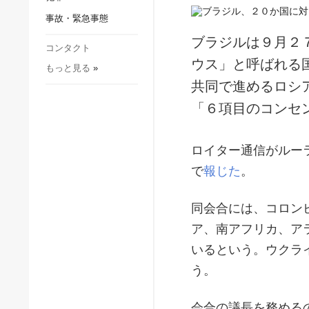
社会・文化
事故・緊急事態
スポーツ
ブラジルは９月２
犯罪
コンタクト
ウス」と呼ばれる
もっと見る
»
事故・緊急事態
共同で進めるロシ
「６項目のコンセ
ロイター通信がルー
で
報じた
。
同会合には、コロン
ア、南アフリカ、ア
いるという。ウクラ
う。
会合の議長を務める