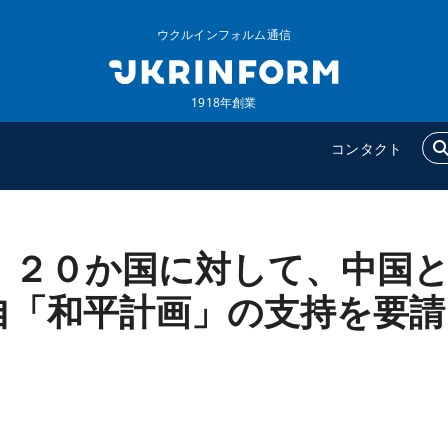
ウクルインフォルム通信
1918年創業
コンタクト
、２０か国に対して、中国
ウクルインフォルム
追加
ウクルインフォルムについ
特集
自「和平計画」の支持を要請
て
インタビュー
コンタクト
写真
動画