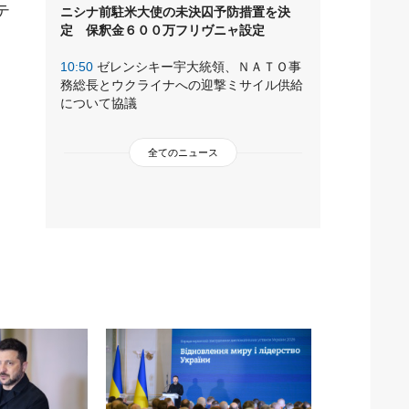
テ
ニシナ前駐米大使の未決囚予防措置を決
定 保釈金６００万フリヴニャ設定
10:50
ゼレンシキー宇大統領、ＮＡＴＯ事
務総長とウクライナへの迎撃ミサイル供給
について協議
全てのニュース