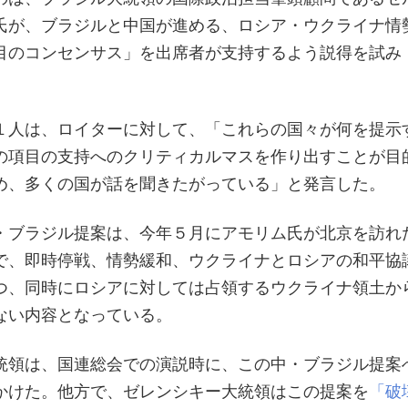
氏が、ブラジルと中国が進める、ロシア・ウクライナ情
目のコンセンサス」を出席者が支持するよう説得を試み
１人は、ロイターに対して、「これらの国々が何を提示
の項目の支持へのクリティカルマスを作り出すことが目
め、多くの国が話を聞きたがっている」と発言した。
・ブラジル提案は、今年５月にアモリム氏が北京を訪れ
で、即時停戦、情勢緩和、ウクライナとロシアの和平協
つ、同時にロシアに対しては占領するウクライナ領土か
ない内容となっている。
統領は、国連総会での演説時に、この中・ブラジル提案
かけた。他方で、ゼレンシキー大統領はこの提案を
「破