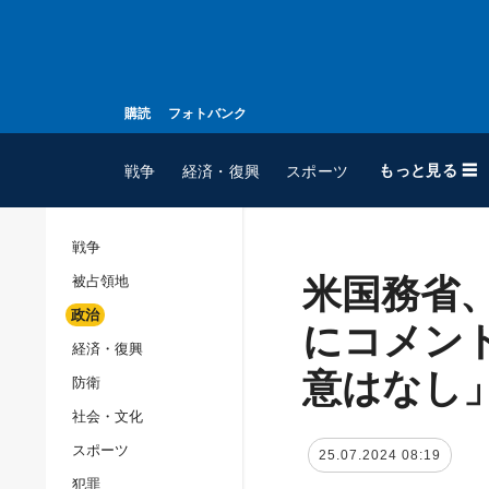
購読
フォトバンク
もっと見る ☰
戦争
経済・復興
スポーツ
戦争
米国務省
被占領地
全てのトピック
政治
戦争
にコメン
経済・復興
被占領地
意はなし
防衛
政治
社会・文化
経済・復興
スポーツ
25.07.2024 08:19
防衛
犯罪