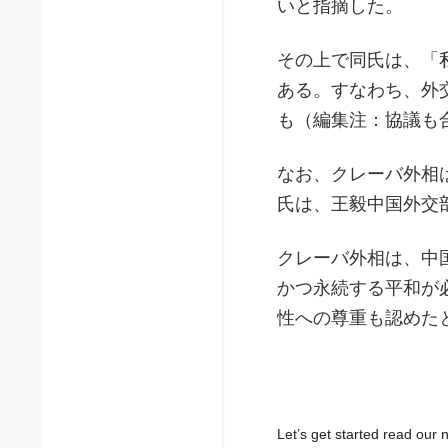
いと指摘した。
その上で同氏は、「
ある。すなわち、外
も（編集注：協議も
なお、クレーバ外相
氏は、王毅中国外交
クレーバ外相は、中
かつ永続する平和が
性への尊重も認めた
Let’s get started read ou