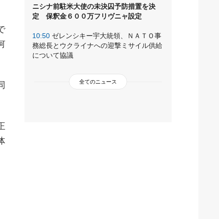
ニシナ前駐米大使の未決囚予防措置を決
定 保釈金６００万フリヴニャ設定
で
10:50
ゼレンシキー宇大統領、ＮＡＴＯ事
何
務総長とウクライナへの迎撃ミサイル供給
について協議
全てのニュース
同
正
体