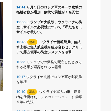
14:41
８月５日のロシア軍のキーウ攻撃の
犠牲者数が増加 病院で男性が１名死亡
12:55
トランプ米大統領、ウクライナの防
空ミサイルの必要性について「私たちもミ
サイルが欲しい」
10:43
ウクライナ情報総局、無人
動画
水上邸と無人航空機を組み合わせ、クリミ
アで露占領軍の防空システムを攻撃
10:33
モスクワでの爆発で死亡したとみら
れる将軍が埋葬される＝報道
10:17
ウクライナ北部でロシア軍が郵便局
を破壊
10:10
ウクライナ軍人の車に爆発
写真
物を仕掛けたロシアのエージェントに禁錮
メ
９年の判決
関