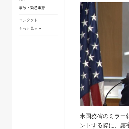
社会・文化
事故・緊急事態
スポーツ
犯罪
コンタクト
もっと見る
»
事故・緊急事態
米国務省のミラー
ントする際に、露