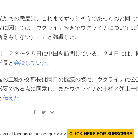
私たちの態度は、これまでずっとそうであったのと同じ
交に関しては『ウクライナ抜きでウクライナについては
合意もしない）』」と強調した。
は、２３〜２５日に中国を訪問している。２４日には、
部長と
会談していた
。
国の王毅外交部長は同日の協議の際に、ウクライナに公
必要である点に同意し、またウクライナの主権と領土一
と
伝えた
。
r news at facebook messenger > > >
CLICK HERE FOR SUBSCRIBE