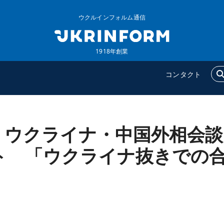
ウクルインフォルム通信
1918年創業
コンタクト
、ウクライナ・中国外相会談
ウクルインフォルム
追加
ウクルインフォルムについ
特集
ト 「ウクライナ抜きでの
て
インタビュー
」
コンタクト
写真
動画