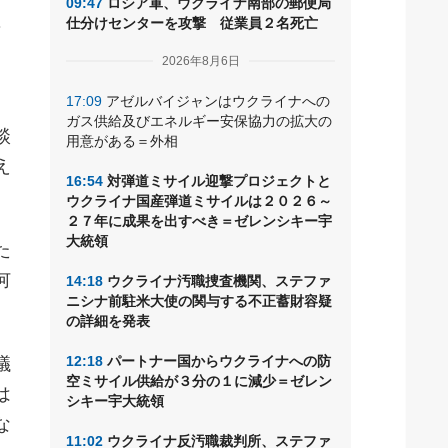
09:47
ロシア軍、ウクライナ南部の郵便局
確
仕分けセンターを攻撃 従業員２名死亡
2026年8月6日
17:09
アゼルバイジャンはウクライナへの
ガス供給及びエネルギー安保協力の拡大の
談
用意がある＝外相
え
16:54
対弾道ミサイル迎撃プロジェクトと
ウクライナ国産弾道ミサイルは２０２６～
２７年に成果を出すべき＝ゼレンシキー宇
大統領
た
何
14:18
ウクライナ汚職捜査機関、ステファ
ニシナ前駐米大使の関与する不正蓄財容疑
の詳細を発表
12:18
パートナー国からウクライナへの防
議
空ミサイル供給が３分の１に減少＝ゼレン
は
シキー宇大統領
な
11:02
ウクライナ反汚職裁判所、ステファ