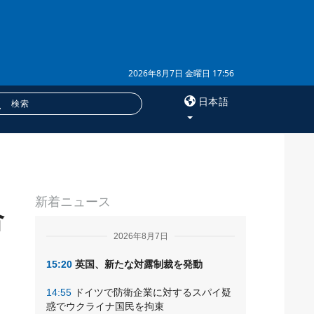
2026年8月7日 金曜日 17:56
日本語
×
サービス
新着ニュース
購読
合
フォトバンク
2026年8月7日
15:20
英国、新たな対露制裁を発動
14:55
ドイツで防衛企業に対するスパイ疑
惑でウクライナ国民を拘束