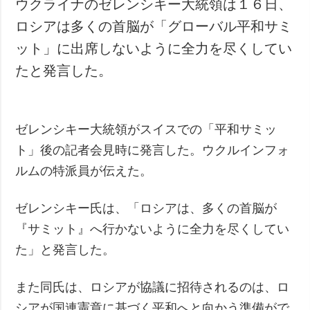
ウクライナのゼレンシキー大統領は１６日、
犯罪
ロシアは多くの首脳が「グローバル平和サミ
事故・緊急事態
ット」に出席しないように全力を尽くしてい
たと発言した。
追加
サービス
特集
購読
インタビュー
フォトバンク
ゼレンシキー大統領がスイスでの「平和サミッ
写真
ト」後の記者会見時に発言した。ウクルインフォ
動画
ルムの特派員が伝えた。
ゼレンシキー氏は、「ロシアは、多くの首脳が
『サミット』へ行かないように全力を尽くしてい
た」と発言した。
また同氏は、ロシアが協議に招待されるのは、ロ
シアが国連憲章に基づく平和へと向かう準備がで