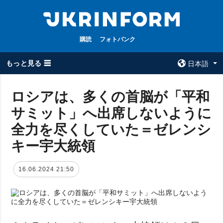
購読
フォトバンク
もっと見る ☰
日本語
×
ロシアは、多くの首脳が「平和
サミット」へ出席しないように
全てのトピック
ウクルインフォ
ルム
全力を尽くしていた＝ゼレンシ
戦争
ウクルインフォル
キー宇大統領
被占領地
ムについて
政治
コンタクト
16.06.2024 21:50
経済・復興
防衛
社会・文化
スポーツ