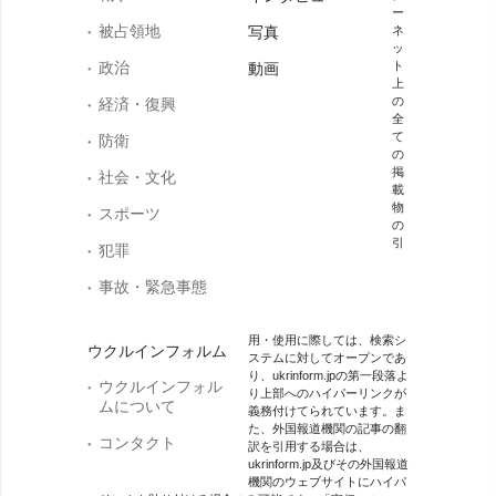
ー
被占領地
写真
ネ
ッ
政治
ト
動画
上
の
経済・復興
全
て
防衛
の
掲
社会・文化
載
物
スポーツ
の
引
犯罪
事故・緊急事態
用・使用に際しては、検索シ
ウクルインフォルム
ステムに対してオープンであ
り、ukrinform.jpの第一段落よ
ウクルインフォル
り上部へのハイパーリンクが
ムについて
義務付けてられています。ま
た、外国報道機関の記事の翻
コンタクト
訳を引用する場合は、
ukrinform.jp及びその外国報道
機関のウェブサイトにハイパ