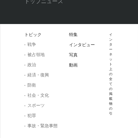
トップニュース
トピック
特集
イ
ン
戦争
インタビュー
タ
ー
被占領地
写真
ネ
ッ
政治
ト
動画
上
の
経済・復興
全
て
防衛
の
掲
社会・文化
載
物
スポーツ
の
引
犯罪
事故・緊急事態