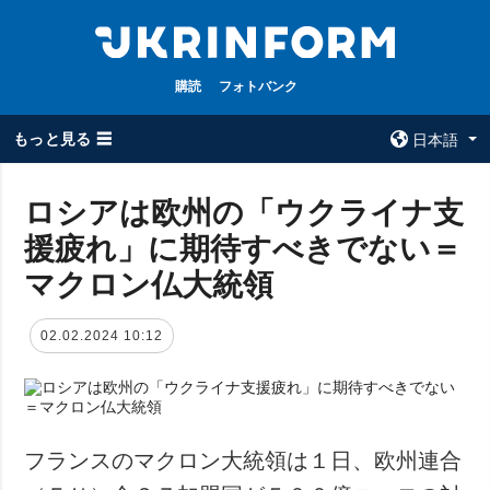
購読
フォトバンク
もっと見る ☰
日本語
×
ロシアは欧州の「ウクライナ支
援疲れ」に期待すべきでない＝
全てのトピック
ウクルインフォ
ルム
マクロン仏大統領
戦争
ウクルインフォル
被占領地
ムについて
02.02.2024 10:12
政治
コンタクト
経済・復興
防衛
社会・文化
フランスのマクロン大統領は１日、欧州連合
スポーツ