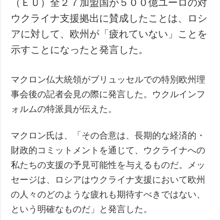
（ＥＵ）全２７加盟国が５００億ユーロの対
犯罪
ウクライナ支援拠出に賛成したことは、ロシ
事故・緊急事態
アに対して、欧州が「疲れていない」ことを
示すことになったと発言した。
追加
サービス
特集
購読
マクロン仏大統領がブリュッセルでの特別欧州理
インタビュー
フォトバンク
事会後の記者会見の際に発言した。ウクルインフ
写真
ォルムの特派員が伝えた。
動画
マクロン氏は、「その合意は、長期的な経済的・
財政的コミットメントを通じて、ウクライナへの
私たちの支援の予見可能性を与えるものだ。メッ
セージは、ロシアはウクライナ支援において欧州
の人々のどのような疲れも期待すべきではない、
という明確なものだ」と発言した。