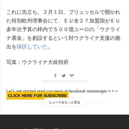
これに先立ち、２月１日、ブリュッセルで開かれ
た特別欧州理事会にて、ＥＵ全２７加盟国がＥＵ
多年次予算の枠内で５００億ユーロの「ウクライ
ナ基金」を創設するという対ウクライナ支援の拠
出を
採択していた
。
写真：ウクライナ大統領府
Let’s get started read our news at facebook messenger > > >
CLICK HERE FOR SUBSCRIBE
ニュースをもっと見る