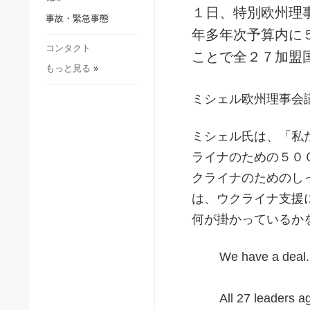
社会・文化
１日、特別欧州理
事故・緊急事態
スポーツ
年多年次予算内に
犯罪
コンタクト
ことで全２７加盟
もっと見る
»
事故・緊急事態
ミシェル欧州理事会
ミシェル氏は、「私
ライナのための５０
クライナのためのし
は、ウクライナ支援
何が掛かっているか
We have a deal
All 27 leaders a