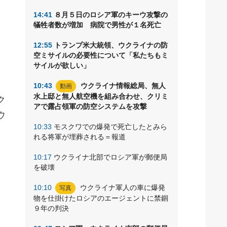
７
14:41
８月５日のロシア軍のキーウ攻撃の
る
犠牲者数が増加 病院で男性が１名死亡
12:55
トランプ米大統領、ウクライナの防
空ミサイルの必要性について「私たちもミ
サイルが欲しい」
。
10:43
ウクライナ情報総局、無人
動画
水上邸と無人航空機を組み合わせ、クリミ
ク
アで露占領軍の防空システムを攻撃
ウ
10:33
モスクワでの爆発で死亡したとみら
れる将軍が埋葬される＝報道
、
10:17
ウクライナ北部でロシア軍が郵便局
を破壊
10:10
ウクライナ軍人の車に爆発
写真
物を仕掛けたロシアのエージェントに禁錮
９年の判決