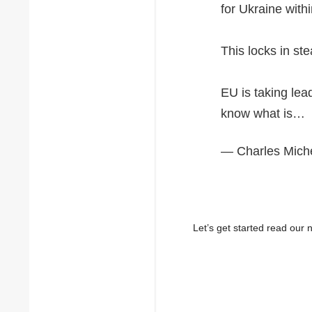
for Ukraine with
This locks in st
EU is taking lea
know what is…
— Charles Mich
Let’s get started read ou