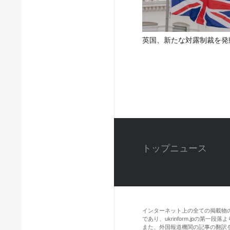
英国、新たな対露制裁を発
トップニュース
インターネット上の全ての掲載物
であり、ukrinform.jpの第
また、外国報道機関の記事の翻訳を引用