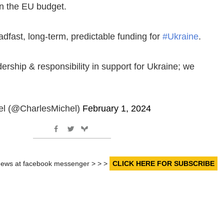
in the EU budget.
eadfast, long-term, predictable funding for
#Ukraine
.
dership & responsibility in support for Ukraine; we
el (@CharlesMichel)
February 1, 2024
r news at facebook messenger > > >
CLICK HERE FOR SUBSCRIBE