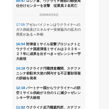
09:47
ロシア軍、ウクライナ南部の郵便局
仕分けセンターを攻撃 従業員２名死亡
2026年8月6日
17:09
アゼルバイジャンはウクライナへの
ガス供給及びエネルギー安保協力の拡大の
用意がある＝外相
16:54
対弾道ミサイル迎撃プロジェクトと
ウクライナ国産弾道ミサイルは２０２６～
２７年に成果を出すべき＝ゼレンシキー宇
大統領
14:18
ウクライナ汚職捜査機関、ステファ
ニシナ前駐米大使の関与する不正蓄財容疑
の詳細を発表
12:18
パートナー国からウクライナへの防
空ミサイル供給が３分の１に減少＝ゼレン
シキー宇大統領
11:02
ウクライナ反汚職裁判所、ステファ