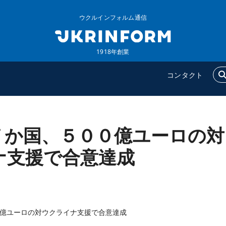
ウクルインフォルム通信
1918年創業
コンタクト
７か国、５００億ユーロの対
ウクルインフォルム
追加
ウクルインフォルムについ
特集
ナ支援で合意達成
て
インタビュー
コンタクト
写真
動画