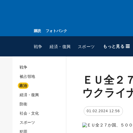
購読
フォトバンク
もっと見る ☰
戦争
経済・復興
スポーツ
戦争
ＥＵ全２
被占領地
全てのトピック
政治
戦争
ウクライ
経済・復興
被占領地
防衛
政治
01.02.2024 12:56
社会・文化
経済・復興
スポーツ
防衛
犯罪