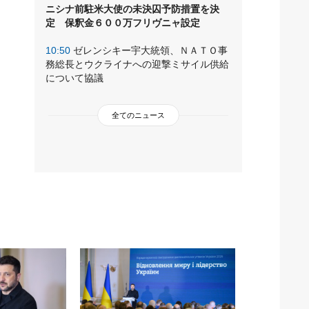
ニシナ前駐米大使の未決囚予防措置を決
定 保釈金６００万フリヴニャ設定
10:50
ゼレンシキー宇大統領、ＮＡＴＯ事
務総長とウクライナへの迎撃ミサイル供給
について協議
全てのニュース