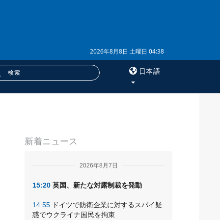
2026年8月8日 土曜日 04:38
日本語
×
サービス
新着ニュース
購読
フォトバンク
2026年8月7日
15:20
英国、新たな対露制裁を発動
14:55
ドイツで防衛企業に対するスパイ疑
惑でウクライナ国民を拘束