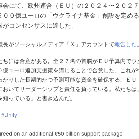
事会にて、欧州連合（ＥＵ）の２０２４〜２０２
５００億ユーロの「ウクライナ基金」創設を定め
国がコンセンサスに達した。
議長がソーシャルメディア「Ｘ」アカウントで
報告した
たちには合意がある。全２７名の首脳がＥＵ予算内でウ
０億ユーロ追加支援策を講じることで合意した。これが
っかりした長期的かつ予測可能な資金を確保する。ＥＵ
においてリーダーシップと責任を負っている。私たちは
を知っている」と書き込んだ。
.
#Unity
greed on an additional €50 billion support package