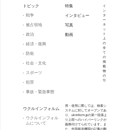
トピック
特集
イ
ン
戦争
インタビュー
タ
ー
被占領地
写真
ネ
ッ
政治
ト
動画
上
の
経済・復興
全
て
防衛
の
掲
社会・文化
載
物
スポーツ
の
引
犯罪
事故・緊急事態
用・使用に際しては、検索シ
ウクルインフォルム
ステムに対してオープンであ
り、ukrinform.jpの第一段落よ
ウクルインフォル
り上部へのハイパーリンクが
ムについて
義務付けてられています。ま
た、外国報道機関の記事の翻