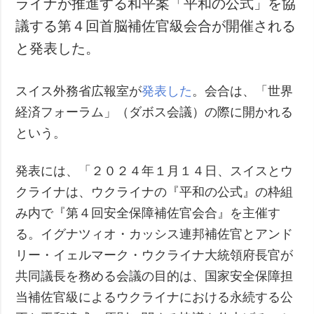
ライナが推進する和平案「平和の公式」を協
犯罪
議する第４回首脳補佐官級会合が開催される
事故・緊急事態
と発表した。
追加
サービス
スイス外務省広報室が
発表した
。会合は、「世界
特集
購読
経済フォーラム」（ダボス会議）の際に開かれる
インタビュー
フォトバンク
という。
写真
動画
発表には、「２０２４年１月１４日、スイスとウ
クライナは、ウクライナの『平和の公式』の枠組
み内で『第４回安全保障補佐官会合』を主催す
る。イグナツィオ・カッシス連邦補佐官とアンド
リー・イェルマーク・ウクライナ大統領府長官が
共同議長を務める会議の目的は、国家安全保障担
当補佐官級によるウクライナにおける永続する公