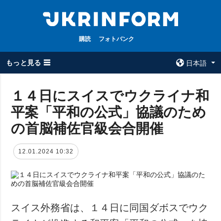
購読
フォトバンク
もっと見る ☰
日本語
×
１４日にスイスでウクライナ和
平案「平和の公式」協議のため
全てのトピック
ウクルインフォ
ルム
の首脳補佐官級会合開催
戦争
ウクルインフォル
被占領地
ムについて
12.01.2024 10:32
政治
コンタクト
経済・復興
防衛
社会・文化
スイス外務省は、１４日に同国ダボスでウク
スポーツ