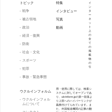
トピック
特集
イ
ン
戦争
インタビュー
タ
ー
被占領地
写真
ネ
ッ
政治
ト
動画
上
の
経済・復興
全
て
防衛
の
掲
社会・文化
載
物
スポーツ
の
引
犯罪
事故・緊急事態
用・使用に際しては、検索シ
ウクルインフォルム
ステムに対してオープンであ
り、ukrinform.jpの第一段落よ
ウクルインフォル
り上部へのハイパーリンクが
ムについて
義務付けてられています。ま
た、外国報道機関の記事の翻
コンタクト