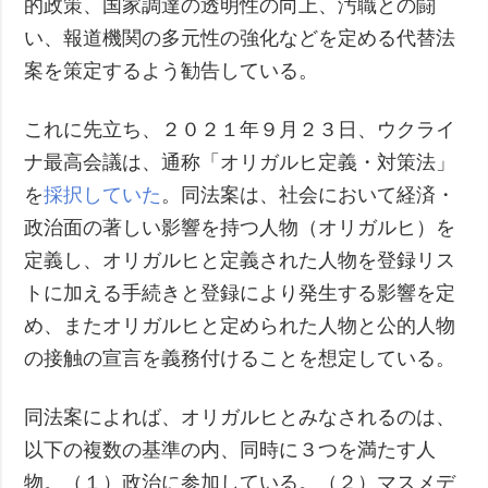
的政策、国家調達の透明性の向上、汚職との闘
い、報道機関の多元性の強化などを定める代替法
案を策定するよう勧告している。
これに先立ち、２０２１年９月２３日、ウクライ
ナ最高会議は、通称「オリガルヒ定義・対策法」
を
採択していた
。同法案は、社会において経済・
政治面の著しい影響を持つ人物（オリガルヒ）を
定義し、オリガルヒと定義された人物を登録リス
トに加える手続きと登録により発生する影響を定
め、またオリガルヒと定められた人物と公的人物
の接触の宣言を義務付けることを想定している。
同法案によれば、オリガルヒとみなされるのは、
以下の複数の基準の内、同時に３つを満たす人
物。（１）政治に参加している。（２）マスメデ