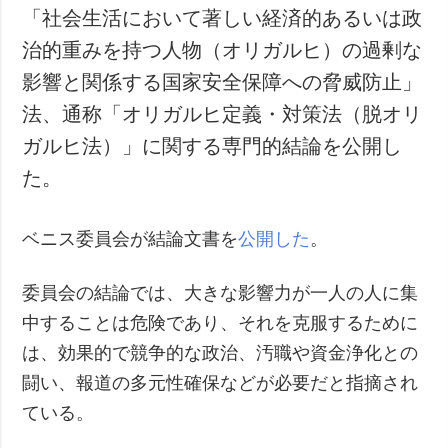
「社会生活において著しい経済的あるいは政
犯罪
治的重みを持つ人物（オリガルヒ）の過剰な
事故・緊急事態
影響と関係する国家安全保障への脅威防止」
追加
サービス
法、通称「オリガルヒ定義・対策法（脱オリ
特集
購読
ガルヒ法）」に関する専門的結論を公開し
インタビュー
フォトバンク
た。
写真
動画
ベニス委員会が結論文書を
公開した
。
委員会の結論では、大きな影響力が一人の人に集
中することは危険であり、それを克服するために
は、効果的で競争的な政治、汚職や資金浄化との
闘い、報道の多元性確保などが必要だと指摘され
ている。