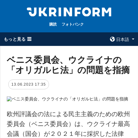
購読
フォトバンク
もっと見る ☰
日本語
×
ベニス委員会、ウクライナの
「オリガルヒ法」の問題を指摘
全てのトピック
ウクルインフォ
ルム
戦争
13.06.2023 17:35
ウクルインフォル
被占領地
ムについて
政治
コンタクト
経済・復興
欧州評議会の法による民主主義のための欧州
防衛
委員会（ベニス委員会）は、ウクライナ最高
社会・文化
会議（国会）が２０２１年に採択した法律
スポーツ