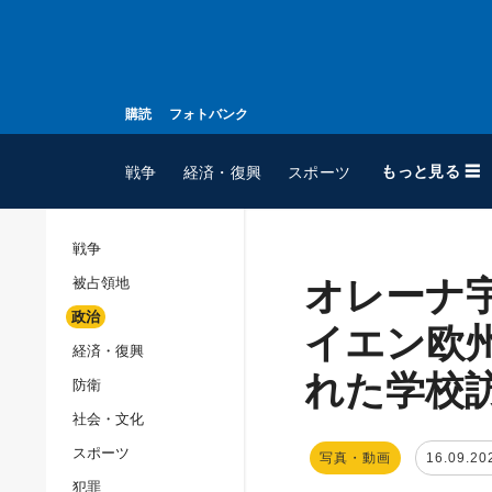
購読
フォトバンク
もっと見る ☰
戦争
経済・復興
スポーツ
戦争
オレーナ
被占領地
全てのトピック
政治
戦争
イエン欧
経済・復興
被占領地
れた学校
防衛
政治
社会・文化
経済・復興
スポーツ
写真・動画
16.09.20
防衛
犯罪