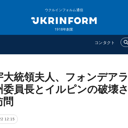
ウクルインフォルム通信
1918年創業
コンタクト
宇大統領夫人、フォンデア
ウクルインフォルム
追加
ウクルインフォルムについ
特集
州委員長とイルピンの破壊
て
インタビュー
訪問
コンタクト
写真
動画
22 12:15