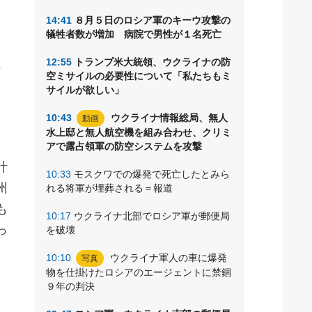
14:41
８月５日のロシア軍のキーウ攻撃の
犠牲者数が増加 病院で男性が１名死亡
ナ
12:55
トランプ米大統領、ウクライナの防
れ
空ミサイルの必要性について「私たちもミ
サイルが欲しい」
10:43
ウクライナ情報総局、無人
動画
水上邸と無人航空機を組み合わせ、クリミ
アで露占領軍の防空システムを攻撃
計
10:33
モスクワでの爆発で死亡したとみら
州
れる将軍が埋葬される＝報道
も
10:17
ウクライナ北部でロシア軍が郵便局
っ
を破壊
10:10
ウクライナ軍人の車に爆発
写真
物を仕掛けたロシアのエージェントに禁錮
９年の判決