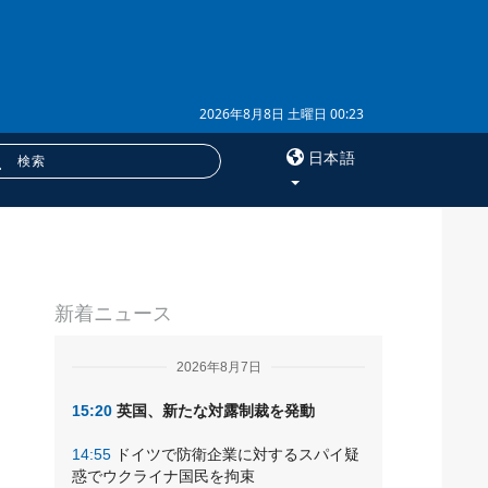
2026年8月8日 土曜日 00:23
日本語
×
ラ
サービス
新着ニュース
購読
さ
フォトバンク
2026年8月7日
15:20
英国、新たな対露制裁を発動
14:55
ドイツで防衛企業に対するスパイ疑
惑でウクライナ国民を拘束