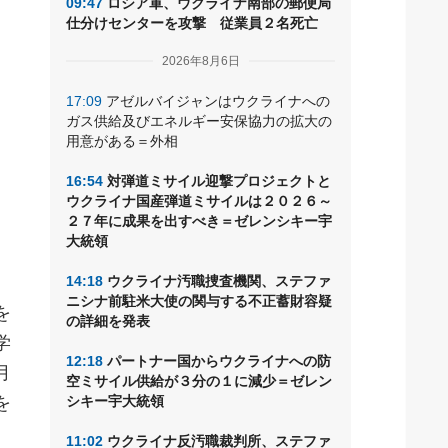
09:47
ロシア軍、ウクライナ南部の郵便局
仕分けセンターを攻撃 従業員２名死亡
2026年8月6日
17:09
アゼルバイジャンはウクライナへの
ガス供給及びエネルギー安保協力の拡大の
用意がある＝外相
16:54
対弾道ミサイル迎撃プロジェクトと
ウクライナ国産弾道ミサイルは２０２６～
２７年に成果を出すべき＝ゼレンシキー宇
大統領
14:18
ウクライナ汚職捜査機関、ステファ
ニシナ前駐米大使の関与する不正蓄財容疑
を
の詳細を発表
学
12:18
パートナー国からウクライナへの防
月
空ミサイル供給が３分の１に減少＝ゼレン
を
シキー宇大統領
11:02
ウクライナ反汚職裁判所、ステファ