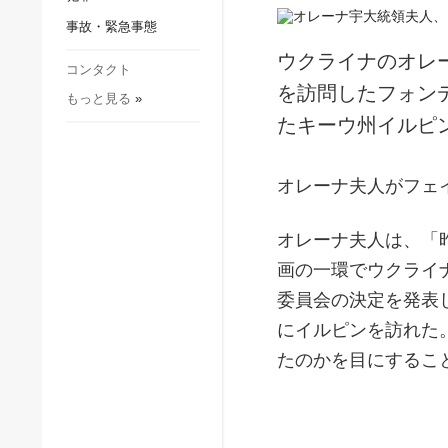
社会・文化
事故・緊急事態
スポーツ
ウクライナのオレ
犯罪
コンタクト
を訪問したフォン
もっと見る
»
事故・緊急事態
たキーウ州イルピ
オレーナ夫人がフェ
オレーナ夫人は、「
画の一環でウクライ
委員会の決定を発表
にイルピンを訪れた
たのかを目にするこ