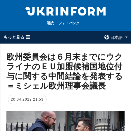
購読
フォトバンク
もっと見る ☰
日本語
×
欧州委員会は６月末までにウク
ライナのＥＵ加盟候補国地位付
全てのトピック
ウクルインフォ
ルム
与に関する中間結論を発表する
戦争
ウクルインフォル
＝ミシェル欧州理事会議長
被占領地
ムについて
政治
コンタクト
20.04.2022 21:53
経済・復興
防衛
社会・文化
スポーツ