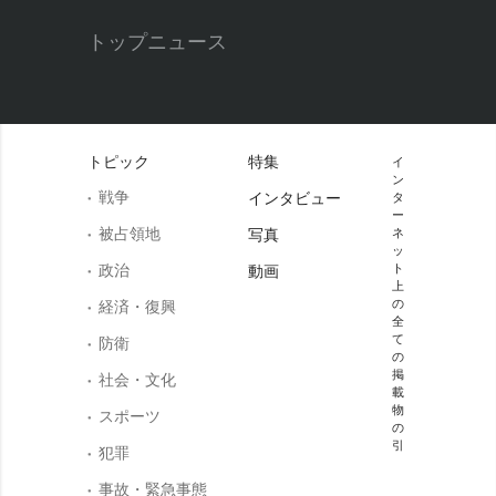
トップニュース
トピック
特集
イ
ン
戦争
インタビュー
タ
ー
被占領地
写真
ネ
ッ
政治
ト
動画
上
の
経済・復興
全
て
防衛
の
掲
社会・文化
載
物
スポーツ
の
引
犯罪
事故・緊急事態