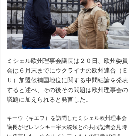
犯罪
事故・緊急事態
追加
サービス
特集
購読
インタビュー
フォトバンク
写真
ミシェル欧州理事会議長は２０日、欧州委員
動画
会は６月末までにウクライナの欧州連合（Ｅ
Ｕ）加盟候補国地位に関する中間結論を発表
すると述べ、その後その問題は欧州理事会の
議題に加えられると発言した。
キーウ（キエフ）を訪問したミシェル欧州理事会
議長がゼレンシキー宇大統領との共同記者会見時