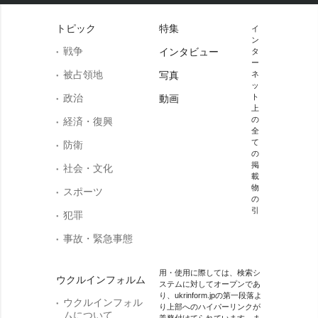
トピック
特集
イ
ン
戦争
インタビュー
タ
ー
被占領地
写真
ネ
ッ
政治
ト
動画
上
の
経済・復興
全
て
防衛
の
掲
社会・文化
載
物
スポーツ
の
引
犯罪
事故・緊急事態
用・使用に際しては、検索シ
ウクルインフォルム
ステムに対してオープンであ
り、ukrinform.jpの第一段落よ
ウクルインフォル
り上部へのハイパーリンクが
ムについて
義務付けてられています。ま