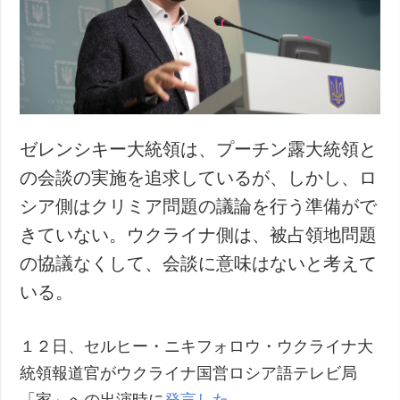
犯罪
事故・緊急事態
追加
サービス
特集
購読
インタビュー
フォトバンク
ゼレンシキー大統領は、プーチン露大統領と
写真
の会談の実施を追求しているが、しかし、ロ
動画
シア側はクリミア問題の議論を行う準備がで
きていない。ウクライナ側は、被占領地問題
の協議なくして、会談に意味はないと考えて
いる。
１２日、セルヒー・ニキフォロウ・ウクライナ大
統領報道官がウクライナ国営ロシア語テレビ局
「家」への出演時に
発言した
。