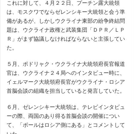
これに対して、４月２２日、プーチン露大統領
は、モスクワでならゼレンシキー大統領と会う準
備があるが、しかしウクライナ東部の紛争終結問
題は、ウクライナ政権と武装集団「ＤＰＲ／ＬＰ
Ｒ」がまず協議しなければならないと主張してい
た。
５月、ポドリャク・ウクライナ大統領府長官報道
官は、ウクライナ２４局へのインタビュー時に、
イェルマーク大統領府長官がウクライナ・ロシア
首脳会談の組織を担当していると発言していた。
６月、ゼレンシキー大統領は、テレビインタビュ
ーの際、両国のあり得る首脳会談の開催につい
て、「ボールはロシア側にある」とコメントして
いた。