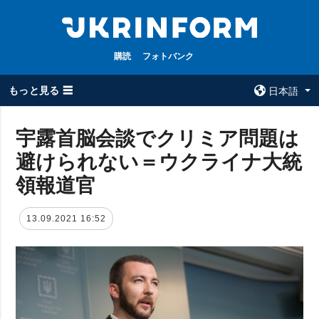
購読
フォトバンク
もっと見る ☰
日本語
×
宇露首脳会談でクリミア問題は
避けられない＝ウクライナ大統
全てのトピック
ウクルインフォ
ルム
領報道官
戦争
ウクルインフォル
被占領地
ムについて
13.09.2021 16:52
政治
コンタクト
経済・復興
防衛
社会・文化
スポーツ