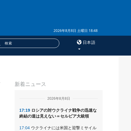
2026年8月8日 土曜日 18:48
日本語
×
サービス
新着ニュース
購読
フォトバンク
2026年8月8日
17:19
ロシアの対ウクライナ戦争の迅速な
終結の道は見えない＝セルビア大統領
17:04
ウクライナには米国と迎撃ミサイル