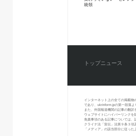
統領
トップニュース
インターネット上の全ての掲載物
であり、ukrinform.jpの第
また、外国報道機関の記事の翻訳を引用
ウェブサイトにハイパーリンクを
免責事項のある記事については、
クライナ法「宣伝」法第９条３項
「メディア」の該当部分に従った