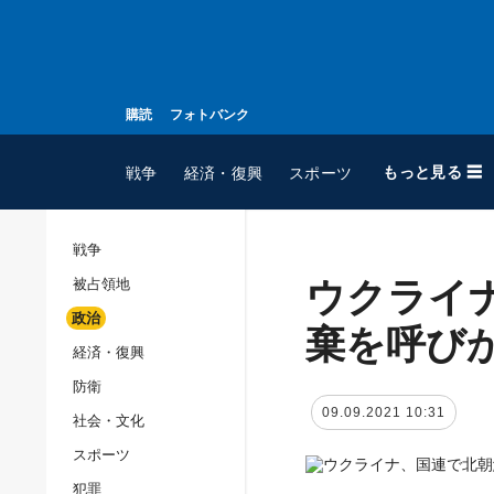
購読
フォトバンク
もっと見る ☰
戦争
経済・復興
スポーツ
戦争
ウクライ
被占領地
全てのトピック
政治
戦争
棄を呼び
経済・復興
被占領地
防衛
政治
09.09.2021 10:31
社会・文化
経済・復興
スポーツ
防衛
犯罪