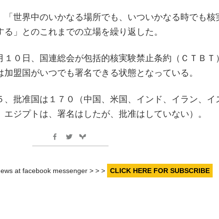
、「世界中のいかなる場所でも、いついかなる時でも核
する」とのこれまでの立場を繰り返した。
月１０日、国連総会が包括的核実験禁止条約（ＣＴＢＴ
は加盟国がいつでも署名できる状態となっている。
５、批准国は１７０（中国、米国、インド、イラン、イ
、エジプトは、署名はしたが、批准はしていない）。
r news at facebook messenger > > >
CLICK HERE FOR SUBSCRIBE