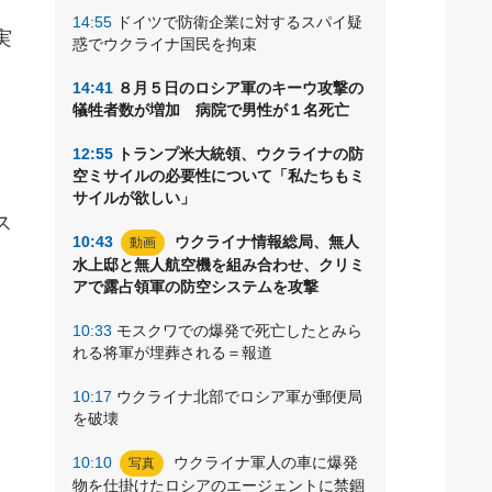
14:55
ドイツで防衛企業に対するスパイ疑
実
惑でウクライナ国民を拘束
14:41
８月５日のロシア軍のキーウ攻撃の
犠牲者数が増加 病院で男性が１名死亡
）
12:55
トランプ米大統領、ウクライナの防
空ミサイルの必要性について「私たちもミ
サイルが欲しい」
ス
10:43
ウクライナ情報総局、無人
動画
水上邸と無人航空機を組み合わせ、クリミ
アで露占領軍の防空システムを攻撃
10:33
モスクワでの爆発で死亡したとみら
れる将軍が埋葬される＝報道
10:17
ウクライナ北部でロシア軍が郵便局
を破壊
10:10
ウクライナ軍人の車に爆発
写真
物を仕掛けたロシアのエージェントに禁錮