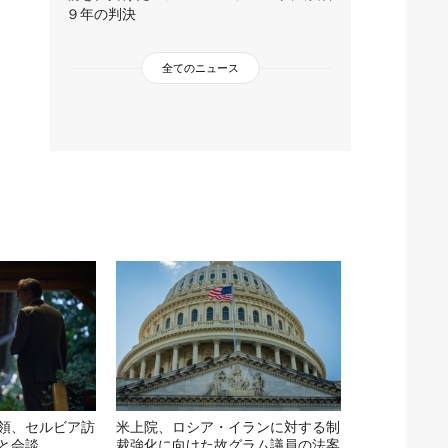
９年の判決
全てのニュース
領、セルビア訪
米上院、ロシア・イランに対する制
と会談
裁強化に向けた故グラム議員の法案