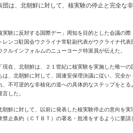
表団は、北朝鮮に対して、核実験の停止と完全な
​核実験に反対する国際デー」周知を目的とした会議の際
トレンコ駐国会ウクライナ常駐副代表がウクライナ代表
ウクルインフォルムのニューヨーク特派員が伝えた。
「現在、北朝鮮は、２１世紀に核実験を実施した唯一の
ちは、北朝鮮に対して、国連安保理決議に従い、完全か
れ、不可逆的な非核化の道への具体的なステップをとる
発言した。
北朝鮮に対して、以前に発表した核実験停止の意向を実
験禁止条約（ＣＴＢＴ）の署名・批准をするように要請