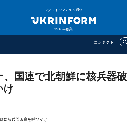
ウクルインフォルム通信
1918年創業
コンタクト
ナ、国連で北朝鮮に核兵器破
ウクルインフォルム
追加
ウクルインフォルムについ
特集
かけ
て
インタビュー
コンタクト
写真
動画