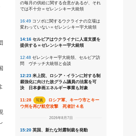
の毎月の供給に関する合意があるが、それ
非
では不十分＝ゼレンシキー大統領
16:49
コソボに関するウクライナの立場は
変わっていない＝ゼレンシキー宇大統領
14:16
セルビアはウクライナに人道支援を
団
提供する＝ゼレンシキー宇大統領
12:48
ゼレンシキー宇大統領、セルビア訪
問 ヴチッチ大統領と会談
国
12:23
米上院、ロシア・イランに対する制
裁強化に向けた故グラム議員の法案を可
よ
決 日本参画エネルギー事業も対象
11:28
ロシア軍、キーウ市とキー
写真
ウ州を再び航空攻撃 死者計４名
現
2026年8月7日
し
15:20
英国、新たな対露制裁を発動