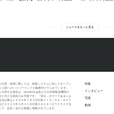
ニュースをもっと見る
特集
の引用・使用に際しては、検索システムに対してオープン
一段落より上部へのハイパーリンクが義務付けてられています。
インタビュー
する場合は、ukrinform.jp及びその外国報道機関の
貼り付ける場合のみ可能です。「宣伝」のマークあるいは
写真
該当記事は１９９６年７月３日付第２７０／９６－ＢＰウ
及び２０２３年３月３１日付第２８４９ー９ウクライナ法
動画
上で、合意／会計を根拠に掲載されています。