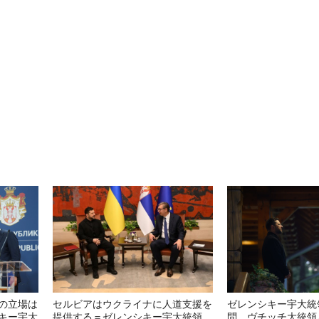
の立場は
セルビアはウクライナに人道支援を
ゼレンシキー宇大統
キー宇大
提供する＝ゼレンシキー宇大統領
問 ヴチッチ大統領