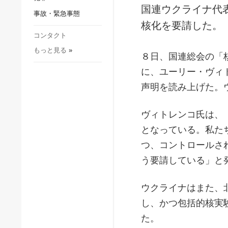
社会・文化
国連ウクライナ代
事故・緊急事態
スポーツ
核化を要請した。
犯罪
コンタクト
もっと見る
»
事故・緊急事態
８日、国連総会の「​
に、ユーリー・ヴィ
声明を読み上げた。
ヴィトレンコ氏は、
となっている。私た
つ、コントロールさ
う要請している」と
ウクライナはまた、
し、かつ包括的核実
た。