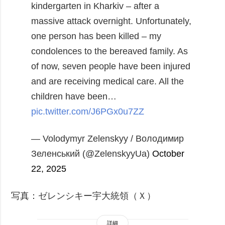
kindergarten in Kharkiv – after a
massive attack overnight. Unfortunately,
one person has been killed – my
condolences to the bereaved family. As
of now, seven people have been injured
and are receiving medical care. All the
children have been…
pic.twitter.com/J6PGx0u7ZZ
— Volodymyr Zelenskyy / Володимир
Зеленський (@ZelenskyyUa)
October
22, 2025
写真：ゼレンシキー宇大統領（Ｘ）
詳細