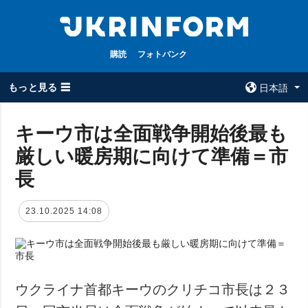
購読
フォトバンク
もっと見る ☰
日本語
×
キーウ市は全面戦争開始後最も
厳しい暖房期に向けて準備＝市
全てのトピック
ウクルインフォ
ルム
長
戦争
ウクルインフォル
被占領地
ムについて
23.10.2025 14:08
政治
コンタクト
経済・復興
防衛
社会・文化
ウクライナ首都キーウのクリチコ市長は２３
スポーツ