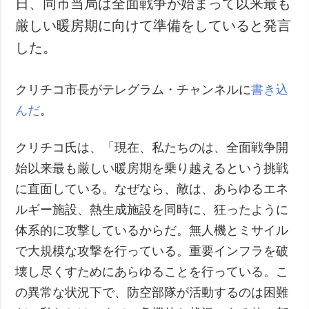
日、同市当局は全面戦争が始まって以来最も
犯罪
厳しい暖房期に向けて準備をしていると発言
事故・緊急事態
した。
追加
サービス
クリチコ市長がテレグラム・チャンネルに
書き込
特集
購読
んだ
。
インタビュー
フォトバンク
写真
クリチコ氏は、「現在、私たちのは、全面戦争開
動画
始以来最も厳しい暖房期を乗り越えるという挑戦
に直面している。なぜなら、敵は、あらゆるエネ
ルギー施設、熱生成施設を同時に、狂ったように
体系的に攻撃しているからだ。無人機とミサイル
で大規模な攻撃を行っている。重要インフラを破
壊し尽くすためにあらゆることを行っている。こ
の異常な状況下で、防空部隊が活動するのは困難