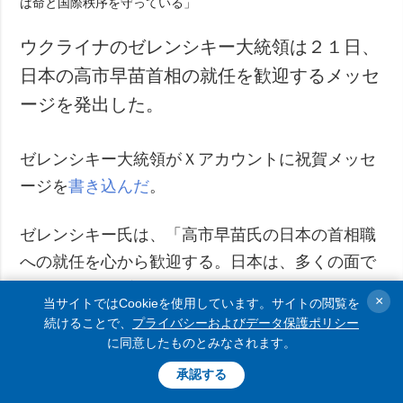
ウクライナのゼレンシキー大統領は２１日、
日本の高市早苗首相の就任を歓迎するメッセ
ージを発出した。
ゼレンシキー大統領がＸアカウントに祝賀メッセ
ージを
書き込んだ
。
ゼレンシキー氏は、「高市早苗氏の日本の首相職
への就任を心から歓迎する。日本は、多くの面で
リーダーシップを発揮し、命とルールに基づく国
×
当サイトではCookieを使用しています。サイトの閲覧を
際秩序を守り、国家間の相互尊重を促進してい
続けることで、
プライバシーおよびデータ保護ポリシー
る。私たちは、そのリーダーシップが今後も強ま
に同意したものとみなされます。
っていくことを期待している」と伝えた。
承認する