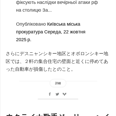
фіксують наслідки вечірньої атаки рф
на столицю За...
Опубліковано
Київська міська
прокуратура
Середа, 22 жовтня
2025 р.
さらにデスニャンシキー地区とオボロンシキー地
区では、２軒の集合住宅の壁面と近くに停めてあ
った自動車が損傷したとのこと。
詳細