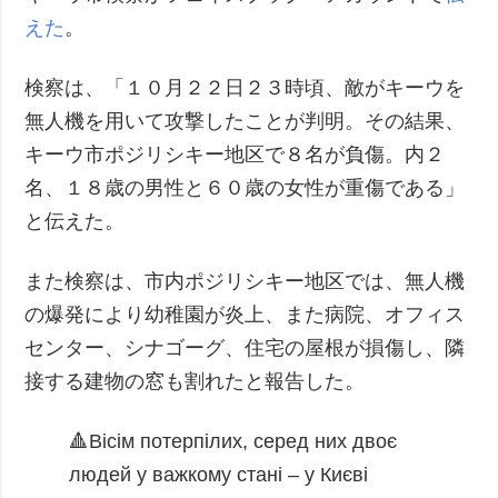
えた
。
検察は、「１０月２２日２３時頃、敵がキーウを
無人機を用いて攻撃したことが判明。その結果、
キーウ市ポジリシキー地区で８名が負傷。内２
名、１８歳の男性と６０歳の女性が重傷である」
と伝えた。
また検察は、市内ポジリシキー地区では、無人機
の爆発により幼稚園が炎上、また病院、オフィス
センター、シナゴーグ、住宅の屋根が損傷し、隣
接する建物の窓も割れたと報告した。
🔺Вісім потерпілих, серед них двоє
людей у важкому стані – у Києві