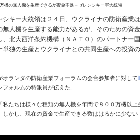
ンシキー大統領は２４日、ウクライナの防衛産業
の無人機を生産する能力があるが、そのための資
し、北大西洋条約機構（ＮＡＴＯ）のパートナー
ナ単独の生産とウクライナとの共同生産への投資
がオランダの防衛産業フォーラムの会合参加者に対して
ンフォルムの特派員が伝えた。
「私たちは様々な種類の無人機を年間で８００万機以上
。しかし、現在の資金で生産できる数ははるかに少ない