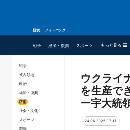
購読
フォトバンク
もっと見る ☰
戦争
経済・復興
スポーツ
戦争
ウクライ
被占領地
全てのトピック
政治
戦争
を生産で
経済・復興
被占領地
ー宇大統
防衛
政治
社会・文化
経済・復興
スポーツ
24.06.2025 17:11
防衛
犯罪