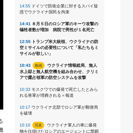
14:55
ドイツで防衛企業に対するスパイ疑
惑でウクライナ国民を拘束
14:41
８月５日のロシア軍のキーウ攻撃の
犠牲者数が増加 病院で男性が１名死亡
12:55
トランプ米大統領、ウクライナの防
空ミサイルの必要性について「私たちもミ
サイルが欲しい」
10:43
ウクライナ情報総局、無人
動画
水上邸と無人航空機を組み合わせ、クリミ
アで露占領軍の防空システムを攻撃
10:33
モスクワでの爆発で死亡したとみら
れる将軍が埋葬される＝報道
10:17
ウクライナ北部でロシア軍が郵便局
を破壊
る
10:10
ウクライナ軍人の車に爆発
写真
機
物を仕掛けたロシアのエージェントに禁錮