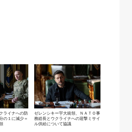
クライナへの防
ゼレンシキー宇大統領、ＮＡＴＯ事
分の１に減少＝
務総長とウクライナへの迎撃ミサイ
領
ル供給について協議