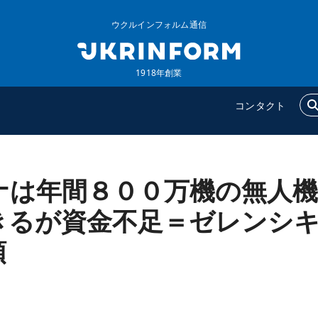
ウクルインフォルム通信
1918年創業
コンタクト
ナは年間８００万機の無人機
ウクルインフォルム
追加
ウクルインフォルムについ
特集
きるが資金不足＝ゼレンシ
て
インタビュー
領
コンタクト
写真
動画