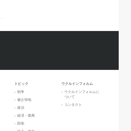
トピック
ウクルインフォルム
戦争
ウクルインフォルムに
ついて
被占領地
コンタクト
政治
経済・復興
防衛