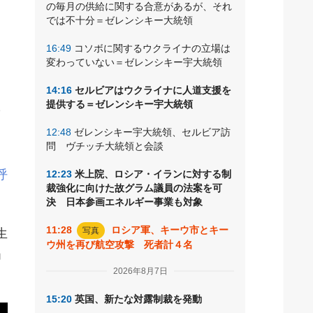
の毎月の供給に関する合意があるが、それ
では不十分＝ゼレンシキー大統領
は
16:49
コソボに関するウクライナの立場は
変わっていない＝ゼレンシキー宇大統領
金
国
14:16
セルビアはウクライナに人道支援を
提供する＝ゼレンシキー宇大統領
の
12:48
ゼレンシキー宇大統領、セルビア訪
問 ヴチッチ大統領と会談
呼
12:23
米上院、ロシア・イランに対する制
裁強化に向けた故グラム議員の法案を可
決 日本参画エネルギー事業も対象
11:28
ロシア軍、キーウ市とキー
写真
生
ウ州を再び航空攻撃 死者計４名
」
2026年8月7日
15:20
英国、新たな対露制裁を発動