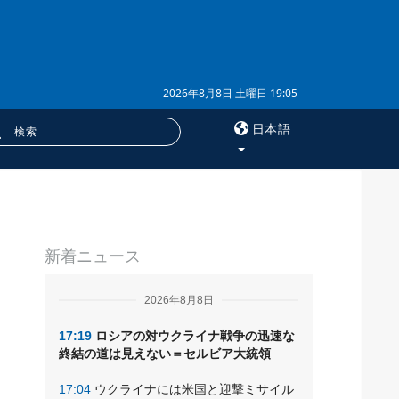
2026年8月8日 土曜日 19:05
日本語
×
サービス
新着ニュース
購読
キ
フォトバンク
2026年8月8日
17:19
ロシアの対ウクライナ戦争の迅速な
終結の道は見えない＝セルビア大統領
17:04
ウクライナには米国と迎撃ミサイル