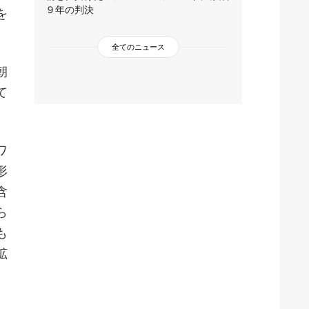
９年の判決
を
全てのニュース
朝
て
ワ
形
含
ら
も
拡