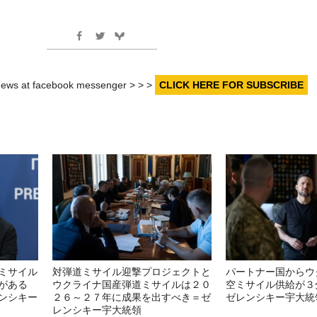
r news at facebook messenger > > >
CLICK HERE FOR SUBSCRIBE
ミサイル
対弾道ミサイル迎撃プロジェクトと
パートナー国からウ
がある
ウクライナ国産弾道ミサイルは２０
空ミサイル供給が３
ンシキー
２６～２７年に成果を出すべき＝ゼ
ゼレンシキー宇大統
レンシキー宇大統領