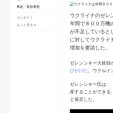
社会・文化
事故・緊急事態
スポーツ
ウクライナのゼレ
犯罪
コンタクト
年間で８００万機
もっと見る
»
事故・緊急事態
が不足していると
に対してウクライ
増加を要請した。
ゼレンシキー大統領
びかけた
。ウクルイ
ゼレンシキー氏は、
産することができる
と発言した。