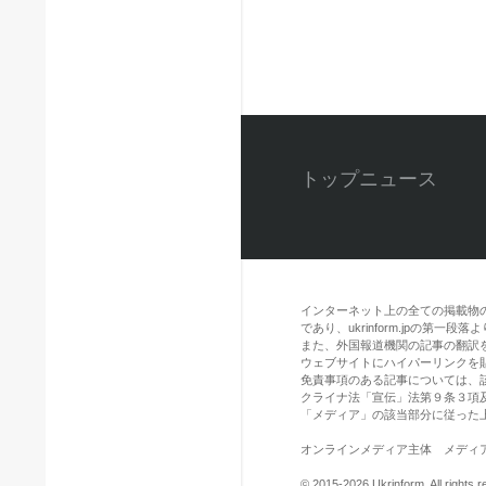
トップニュース
インターネット上の全ての掲載物
であり、ukrinform.jpの第
また、外国報道機関の記事の翻訳を引用
ウェブサイトにハイパーリンクを
免責事項のある記事については、
クライナ法「宣伝」法第９条３項
「メディア」の該当部分に従った
オンラインメディア主体 メディア識別
© 2015-2026 Ukrinform. All rights r