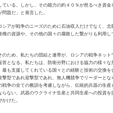
している。しかし、その能力の約４０％が然るべき資金
が問題だ」と発言した。
ロシアが戦争のニーズのために石油収入だけでなく、北
政権の資源や、その他の国々の腐敗した繋がりも利用し
そのため、私たちの団結と連帯が、ロシアの戦争ネット
返答となる。私たちは、防衛分野における協力の様々な
。最も支援してくれている国々との経験と技術の交換を
攻撃型であれ迎撃型であれ、無人機競争でリーダーとな
の戦争の全ての教訓を考慮しながら、伝統的兵器の生産
ならない。武器のウクライナ生産と共同生産への投資を
びかけた。