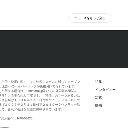
ニュースをもっと見る
特集
の引用・使用に際しては、検索システムに対してオープン
一段落より上部へのハイパーリンクが義務付けてられています。
インタビュー
する場合は、ukrinform.jp及びその外国報道機関の
貼り付ける場合のみ可能です。「宣伝」のマークあるいは
写真
該当記事は１９９６年７月３日付第２７０／９６－ＢＰウ
及び２０２３年３月３１日付第２８４９ー９ウクライナ法
動画
上で、合意／会計を根拠に掲載されています。
番号：R40-01421.
eserved.