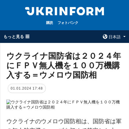
購読
フォトバンク
もっと見る ☰
日本語
×
ウクライナ国防省は２０２４年
にＦＰＶ無人機を１００万機購
全てのトピック
ウクルインフォ
ルム
入する＝ウメロウ国防相
戦争
ウクルインフォル
被占領地
ムについて
01.01.2024 17:48
政治
コンタクト
経済・復興
防衛
社会・文化
ウクライナのウメロウ国防相は、国防省は軍
スポーツ