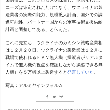
ニーズは策定されただけでなく、ウクライナの製
造業者の実際の能力、規模拡大計画、国外での調
達可能性、パートナー国からの軍事技術支援供給
計画と調整してある」と伝えた。
これに先立ち、ウクライナのカミシン戦略産業相
は１２月２０日、ウクライナの製造業は１２月に
戦場で使われるＦＰＶ無人機（操縦者がリアルタ
イムで無人機の視点を確認しながら操縦できる無
人機）を５万機以上製造すると
発言していた
。
写真：アルミヤインフォルム
Let’s get started read our news at facebook messenger > > >