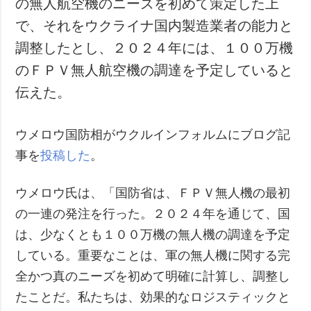
の無人航空機のニーズを初めて策定した上
犯罪
で、それをウクライナ国内製造業者の能力と
事故・緊急事態
調整したとし、２０２４年には、１００万機
のＦＰＶ無人航空機の調達を予定していると
追加
サービス
伝えた。
特集
購読
インタビュー
フォトバンク
ウメロウ国防相がウクルインフォルムにブログ記
写真
事を
投稿した
。
動画
ウメロウ氏は、「国防省は、ＦＰＶ無人機の最初
の一連の発注を行った。２０２４年を通じて、国
は、少なくとも１００万機の無人機の調達を予定
している。重要なことは、軍の無人機に関する完
全かつ真のニーズを初めて明確に計算し、調整し
たことだ。私たちは、効果的なロジスティックと