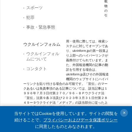
載
物
スポーツ
の
引
犯罪
事故・緊急事態
用・使用に際しては、検索シ
ウクルインフォルム
ステムに対してオープンであ
り、ukrinform.jpの第一段落よ
ウクルインフォル
り上部へのハイパーリンクが
ムについて
義務付けてられています。ま
た、外国報道機関の記事の翻
コンタクト
訳を引用する場合は、
ukrinform.jp及びその外国報道
機関のウェブサイトにハイパ
ーリンクを貼り付ける場合のみ可能です。「宣伝」のマー
クあるいは免責事項のある記事については、該当記事は１
９９６年７月３日付第２７０／９６－ＢＰウクライナ法
「宣伝」法第９条３項及び２０２３年３月３１日付第２８
４９ー９ウクライナ法「メディア」の該当部分に従った上
で、合意／会計を根拠に掲載されています。
×
当サイトではCookieを使用しています。サイトの閲覧を
オンラインメディア主体 メディア識別番号：R40-01421.
続けることで、
プライバシーおよびデータ保護ポリシー
に同意したものとみなされます。
© 2015-2026 Ukrinform. All rights reserved.