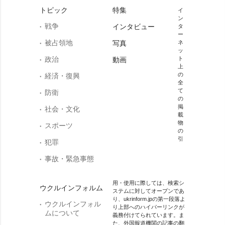
トピック
特集
イ
ン
戦争
インタビュー
タ
ー
被占領地
写真
ネ
ッ
政治
ト
動画
上
の
経済・復興
全
て
防衛
の
掲
社会・文化
載
物
スポーツ
の
引
犯罪
事故・緊急事態
用・使用に際しては、検索シ
ウクルインフォルム
ステムに対してオープンであ
り、ukrinform.jpの第一段落よ
ウクルインフォル
り上部へのハイパーリンクが
ムについて
義務付けてられています。ま
た、外国報道機関の記事の翻