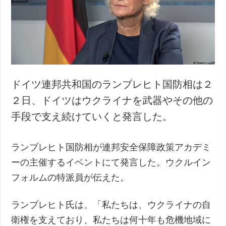
犯罪
事故・緊急事態
追加
サービス
特集
購読
インタビュー
フォトバンク
ドイツ連邦共和国のランブレヒト国防相は２
写真
２日、ドイツはウクライナを武器やその他の
動画
手段で支え続けていくと発言した。
ランブレヒト国防相が連邦安全保障政策アカデミ
ーの主催するイベントにて発言した。ウクルイン
フォルムの特派員が伝えた。
ランブレヒト氏は、「私たちは、ウクライナの自
衛権を支えており、私たちは何十年も危機地域に