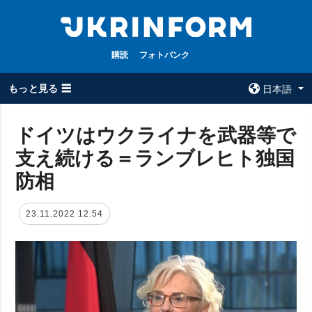
購読
フォトバンク
もっと見る ☰
日本語
×
ドイツはウクライナを武器等で
支え続ける＝ランブレヒト独国
全てのトピック
ウクルインフォ
ルム
防相
戦争
ウクルインフォル
被占領地
ムについて
23.11.2022 12:54
政治
コンタクト
経済・復興
防衛
社会・文化
スポーツ