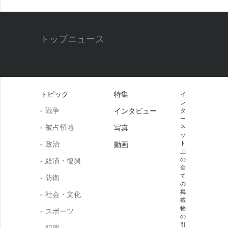
トップニュース
トピック
特集
イ
ン
戦争
インタビュー
タ
ー
被占領地
写真
ネ
ッ
政治
ト
動画
上
の
経済・復興
全
て
防衛
の
掲
社会・文化
載
物
スポーツ
の
引
犯罪