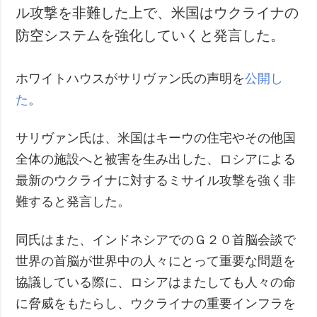
ル攻撃を非難した上で、米国はウクライナの
犯罪
防空システムを強化していくと発言した。
事故・緊急事態
追加
サービス
ホワイトハウスがサリヴァン氏の声明を
公開し
特集
購読
た
。
インタビュー
フォトバンク
サリヴァン氏は、米国はキーウの住宅やその他国
写真
全体の施設へと被害を生み出した、ロシアによる
動画
最新のウクライナに対するミサイル攻撃を強く非
難すると発言した。
同氏はまた、インドネシアでのＧ２０首脳会談で
世界の首脳が世界中の人々にとって重要な問題を
協議している際に、ロシアはまたしても人々の命
に脅威をもたらし、ウクライナの重要インフラを