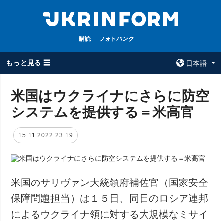
購読
フォトバンク
もっと見る ☰
日本語
×
米国はウクライナにさらに防空
システムを提供する＝米高官
全てのトピック
ウクルインフォ
ルム
戦争
15.11.2022 23:19
ウクルインフォル
被占領地
ムについて
政治
コンタクト
経済・復興
米国のサリヴァン大統領府補佐官（国家安全
防衛
保障問題担当）は１５日、同日のロシア連邦
社会・文化
によるウクライナ領に対する大規模なミサイ
スポーツ