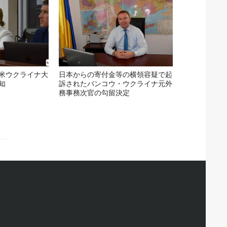
米ウクライナ大
日本からの寄付金等の横領容疑で起
知
訴されたバンコウ・ウクライナ元外
務事務次官の勾留決定