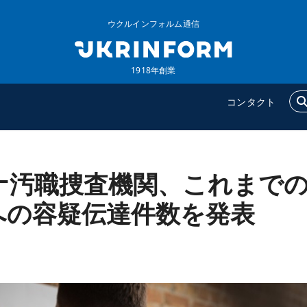
ウクルインフォルム通信
1918年創業
コンタクト
ナ汚職捜査機関、これまで
ウクルインフォルム
追加
ウクルインフォルムについ
特集
への容疑伝達件数を発表
て
インタビュー
コンタクト
写真
動画