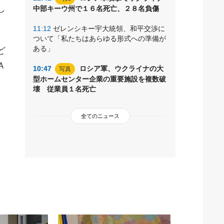
し
中部キーウ州で１６名死亡、２８名負傷
11:12
ゼレンシキー宇大統領、和平交渉に
ついて「私たちはあらゆる形式への準備が
ある」
ど
Ａ
10:47
ロシア軍、ウクライナの大
写真
型ホームセンター企業の重要施設を複数破
壊 従業員１名死亡
全てのニュース