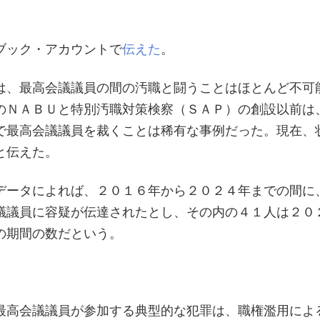
ブック・アカウントで
伝えた
。
は、最高会議議員の間の汚職と闘うことはほとんど不可
のＮＡＢＵと特別汚職対策検察（ＳＡＰ）の創設以前は
で最高会議議員を裁くことは稀有な事例だった。現在、
と伝えた。
データによれば、２０１６年から２０２４年までの間に
議議員に容疑が伝達されたとし、その内の４１人は２０
の期間の数だという。
最高会議議員が参加する典型的な犯罪は、職権濫用によ