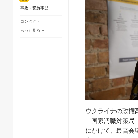
社会・文化
事故・緊急事態
スポーツ
犯罪
コンタクト
もっと見る
»
事故・緊急事態
ウクライナの政権
「国家汚職対策局
にかけて、最高会