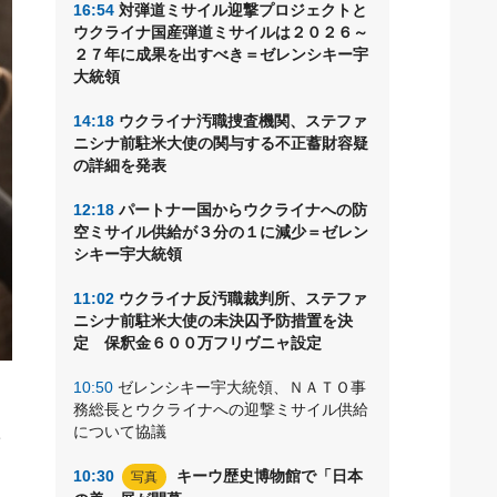
16:54
対弾道ミサイル迎撃プロジェクトと
ウクライナ国産弾道ミサイルは２０２６～
２７年に成果を出すべき＝ゼレンシキー宇
大統領
14:18
ウクライナ汚職捜査機関、ステファ
ニシナ前駐米大使の関与する不正蓄財容疑
の詳細を発表
12:18
パートナー国からウクライナへの防
空ミサイル供給が３分の１に減少＝ゼレン
シキー宇大統領
11:02
ウクライナ反汚職裁判所、ステファ
ニシナ前駐米大使の未決囚予防措置を決
定 保釈金６００万フリヴニャ設定
10:50
ゼレンシキー宇大統領、ＮＡＴＯ事
務総長とウクライナへの迎撃ミサイル供給
年
について協議
発
10:30
キーウ歴史博物館で「日本
写真