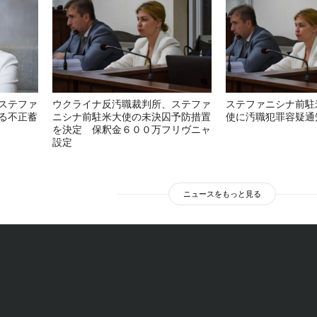
ステファ
ウクライナ反汚職裁判所、ステファ
ステファニシナ前駐
る不正蓄
ニシナ前駐米大使の未決囚予防措置
使に汚職犯罪容疑通
を決定 保釈金６００万フリヴニャ
設定
ニュースをもっと見る