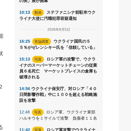
の美」展が開幕
10:13
ステファニシナ前駐米ウク
動画
ライナ大使に汚職犯罪容疑通知
2026年8月5日
能
16:25
ウクライナ国民の５
世論調査
、
５％がゼレンシキー氏を「信頼している」
状
15:13
ロシア軍の攻撃で、ウクラ
写真
イナのスーパーマーケットチェーンの従業
員６名死亡 マーケットプレイスの倉庫も
破壊される
、
２
14:56
ウクライナ保安庁、対ロシア「４０
日間影響作戦」中に１００を超える戦略施
設を攻撃
12:48
ロシア軍、ウクライナ東部
写真
ハルキウをミサイルで攻撃 負傷者１１名
る
11:42
ロシア軍攻撃でウクライナ
写真