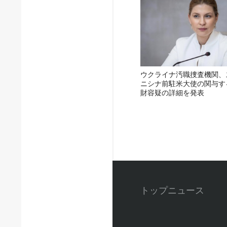
ウクライナ汚職捜査機関、
ニシナ前駐米大使の関与す
財容疑の詳細を発表
トップニュース