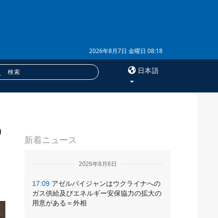
2026年8月7日 金曜日 08:18
日本語
×
の
サービス
新着ニュース
購読
フォトバンク
2026年8月6日
17:09
アゼルバイジャンはウクライナへの
ガス供給及びエネルギー安保協力の拡大の
用意がある＝外相