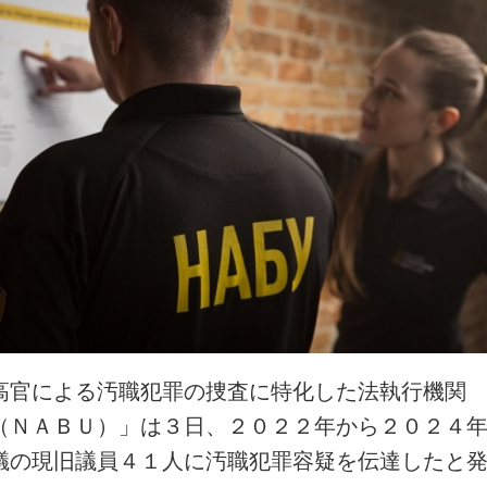
高官による汚職犯罪の捜査に特化した法執行機関
（ＮＡＢＵ）」は３日、２０２２年から２０２４
議の現旧議員４１人に汚職犯罪容疑を伝達したと