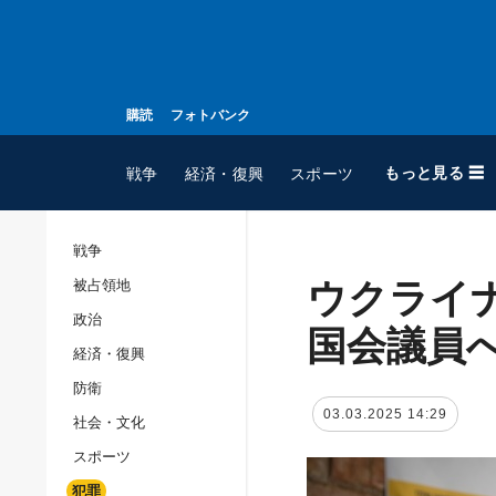
購読
フォトバンク
もっと見る ☰
戦争
経済・復興
スポーツ
戦争
ウクライ
被占領地
全てのトピック
政治
戦争
国会議員
経済・復興
被占領地
防衛
政治
03.03.2025 14:29
社会・文化
経済・復興
スポーツ
防衛
犯罪