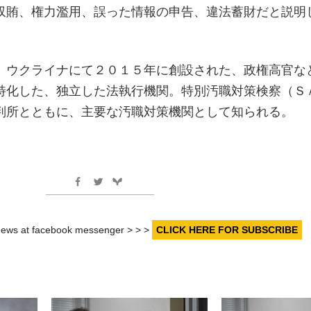
収賄、権力濫用、誤った情報の申告、違法蓄財だと説明
、ウクライナにて２０１５年に創設された、政権高官な
特化した、独立した法執行機関。特別汚職対策検察（Ｓ
判所とともに、主要な汚職対策機関として知られる。
r news at facebook messenger > > >
CLICK HERE FOR SUBSCRIBE