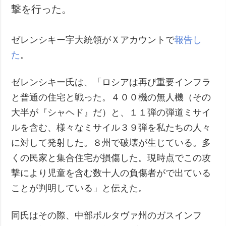
撃を行った。
犯罪
事故・緊急事態
ゼレンシキー宇大統領がＸアカウントで
報告し
追加
サービス
た
。
特集
購読
ゼレンシキー氏は、「ロシアは再び重要インフラ
インタビュー
フォトバンク
と普通の住宅と戦った。４００機の無人機（その
写真
大半が『シャヘド』だ）と、１１弾の弾道ミサイ
動画
ルを含む、様々なミサイル３９弾を私たちの人々
に対して発射した。８州で破壊が生じている。多
くの民家と集合住宅が損傷した。現時点でこの攻
撃により児童を含む数十人の負傷者がで出ている
ことが判明している」と伝えた。
同氏はその際、中部ポルタヴァ州のガスインフ