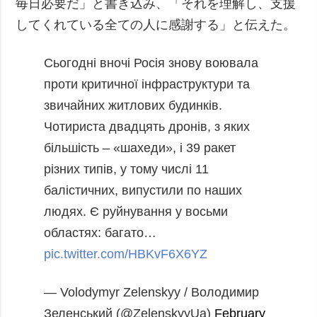
毎日必要だ」と書き込み、「それを理解し、支援
してくれている全ての人に感謝する」と伝えた。
Сьогодні вночі Росія знову воювала
проти критичної інфраструктури та
звичайних житлових будинків.
Чотириста двадцять дронів, з яких
більшість – «шахеди», і 39 ракет
різних типів, у тому числі 11
балістичних, випустили по наших
людях. Є руйнування у восьми
областях: багато…
pic.twitter.com/HBKvF6X6YZ
— Volodymyr Zelenskyy / Володимир
Зеленський (@ZelenskyyUa)
February