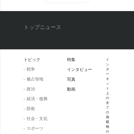
トップニュース
トピック
特集
イ
ン
戦争
インタビュー
タ
ー
被占領地
写真
ネ
ッ
政治
ト
動画
上
の
経済・復興
全
て
防衛
の
掲
社会・文化
載
物
スポーツ
の