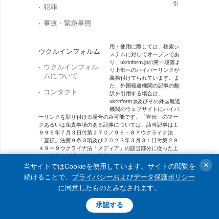
引
犯罪
事故・緊急事態
用・使用に際しては、検索シ
ウクルインフォルム
ステムに対してオープンであ
り、ukrinform.jpの第一段落よ
ウクルインフォル
り上部へのハイパーリンクが
ムについて
義務付けてられています。ま
た、外国報道機関の記事の翻
コンタクト
訳を引用する場合は、
ukrinform.jp及びその外国報道
機関のウェブサイトにハイパ
ーリンクを貼り付ける場合のみ可能です。「宣伝」のマー
クあるいは免責事項のある記事については、該当記事は１
９９６年７月３日付第２７０／９６－ＢＰウクライナ法
「宣伝」法第９条３項及び２０２３年３月３１日付第２８
４９ー９ウクライナ法「メディア」の該当部分に従った上
で、合意／会計を根拠に掲載されています。
×
当サイトではCookieを使用しています。サイトの閲覧を
オンラインメディア主体 メディア識別番号：R40-01421.
続けることで、
プライバシーおよびデータ保護ポリシー
に同意したものとみなされます。
© 2015-2026 Ukrinform. All rights reserved.
承認する