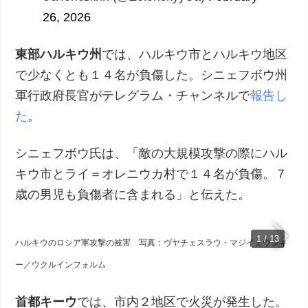
26, 2026
東部ハルキウ州
では、ハルキウ市とハルキウ地区
で少なくとも１４名が負傷した。シニェフボウ州
軍行政府長官がテレグラム・チャンネルで
報告し
た
。
シニェフボウ氏は、「敵の大規模攻撃の際にハル
キウ市とライ＝オレニウカ村で１４名が負傷。７
歳の男児も負傷者に含まれる」と伝えた。
1 / 13
ハルキウのロシア軍攻撃の被害 写真：ヴヤチェスラウ・マジイェウシキ
ー／ウクルインフォルム
首都キーウ
では、市内２地区で火災が発生した。