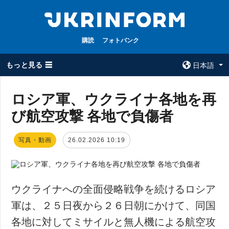
購読
フォトバンク
もっと見る ☰
日本語
×
ロシア軍、ウクライナ各地を再
び航空攻撃 各地で負傷者
全てのトピック
ウクルインフォ
ルム
戦争
写真・動画
26.02.2026 10:19
ウクルインフォル
被占領地
ムについて
政治
コンタクト
経済・復興
ウクライナへの全面侵略戦争を続けるロシア
防衛
軍は、２５日夜から２６日朝にかけて、同国
社会・文化
各地に対してミサイルと無人機による航空攻
スポーツ