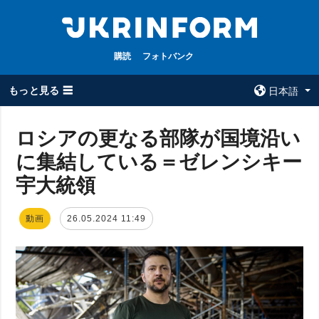
購読
フォトバンク
もっと見る ☰
日本語
×
ロシアの更なる部隊が国境沿い
に集結している＝ゼレンシキー
全てのトピック
ウクルインフォ
ルム
宇大統領
戦争
ウクルインフォル
被占領地
ムについて
動画
26.05.2024 11:49
政治
コンタクト
経済・復興
防衛
社会・文化
スポーツ