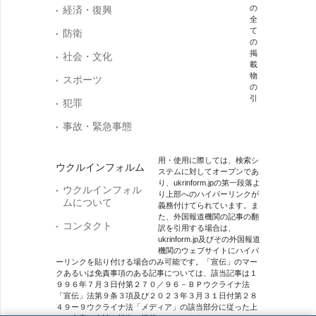
の
経済・復興
全
て
防衛
の
掲
社会・文化
載
物
スポーツ
の
引
犯罪
事故・緊急事態
用・使用に際しては、検索シ
ウクルインフォルム
ステムに対してオープンであ
り、ukrinform.jpの第一段落よ
ウクルインフォル
り上部へのハイパーリンクが
ムについて
義務付けてられています。ま
た、外国報道機関の記事の翻
コンタクト
訳を引用する場合は、
ukrinform.jp及びその外国報道
機関のウェブサイトにハイパ
ーリンクを貼り付ける場合のみ可能です。「宣伝」のマー
クあるいは免責事項のある記事については、該当記事は１
９９６年７月３日付第２７０／９６－ＢＰウクライナ法
「宣伝」法第９条３項及び２０２３年３月３１日付第２８
４９ー９ウクライナ法「メディア」の該当部分に従った上