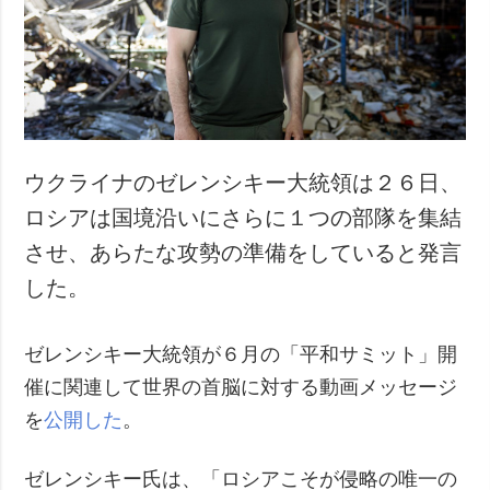
犯罪
事故・緊急事態
追加
サービス
特集
購読
インタビュー
フォトバンク
ウクライナのゼレンシキー大統領は２６日、
写真
ロシアは国境沿いにさらに１つの部隊を集結
動画
させ、あらたな攻勢の準備をしていると発言
した。
ゼレンシキー大統領が６月の「平和サミット」開
催に関連して世界の首脳に対する動画メッセージ
を
公開した
。
ゼレンシキー氏は、「ロシアこそが侵略の唯一の