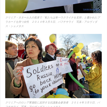
クリミア・タタール人の装束で「私たちは単一ウクライナを支持」と書かれたプ
ラカードを持つ女性 ２０１４年３月５日、バフチサライ 写真：アルヴィダ
ス・シェメタス
クリミアへのロシア軍進駐に反対する抗議集会参加者 ２０１４年３月５日、バ
フチサライ 写真：アルヴィダス・シェメタス