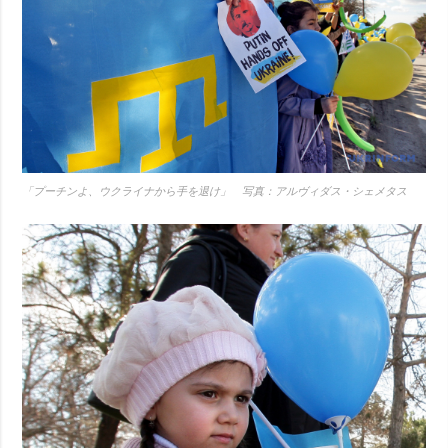
「プーチンよ、ウクライナから手を退け」 写真：アルヴィダス・シェメタス