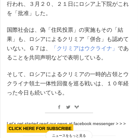
行われ、３月２０、２１日にロシア上下院がこれ
を「批准」した。
国際社会は、偽「住民投票」の実施もその「結
果」も、ロシアによるクリミア「併合」も認めて
いない。Ｇ７は、
「クリミアはウクライナ」
であ
ることを共同声明などで表明している。
そして、ロシアによるクリミアの一時的占領とウ
クライナ領土一体性回復を巡る戦いは、１０年経
った今日も続いている。
Let’s get started read our news at facebook messenger > > >
CLICK HERE FOR SUBSCRIBE
ニュースをもっと見る