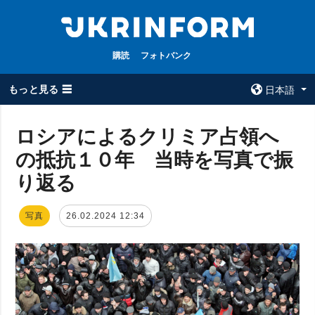
購読
フォトバンク
もっと見る ☰
日本語
×
ロシアによるクリミア占領へ
の抵抗１０年 当時を写真で振
全てのトピック
ウクルインフォ
ルム
り返る
戦争
ウクルインフォル
被占領地
ムについて
写真
26.02.2024 12:34
政治
コンタクト
経済・復興
防衛
社会・文化
スポーツ