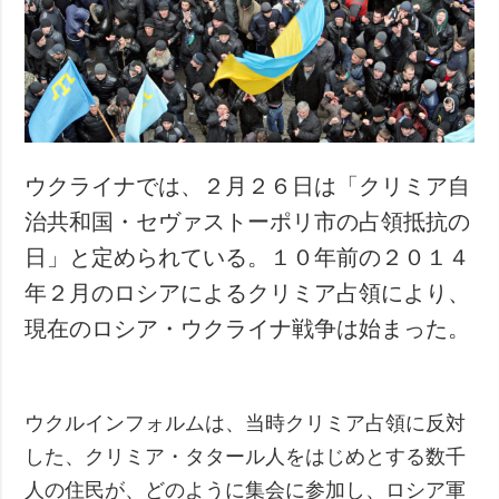
犯罪
事故・緊急事態
追加
サービス
特集
購読
インタビュー
フォトバンク
ウクライナでは、２月２６日は「クリミア自
写真
治共和国・セヴァストーポリ市の占領抵抗の
動画
日」と定められている。１０年前の２０１４
年２月のロシアによるクリミア占領により、
現在のロシア・ウクライナ戦争は始まった。
ウクルインフォルムは、当時クリミア占領に反対
した、クリミア・タタール人をはじめとする数千
人の住民が、どのように集会に参加し、ロシア軍