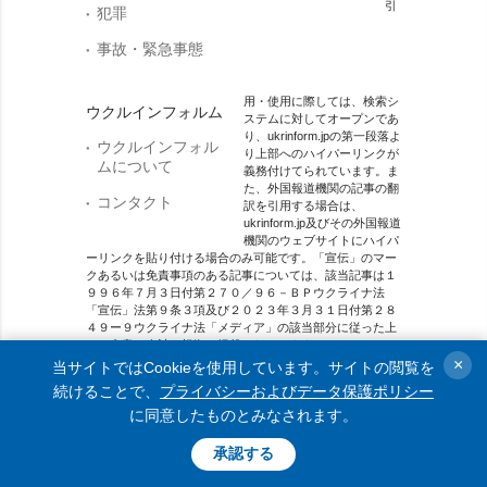
引
犯罪
事故・緊急事態
用・使用に際しては、検索シ
ウクルインフォルム
ステムに対してオープンであ
り、ukrinform.jpの第一段落よ
ウクルインフォル
り上部へのハイパーリンクが
ムについて
義務付けてられています。ま
た、外国報道機関の記事の翻
コンタクト
訳を引用する場合は、
ukrinform.jp及びその外国報道
機関のウェブサイトにハイパ
ーリンクを貼り付ける場合のみ可能です。「宣伝」のマー
クあるいは免責事項のある記事については、該当記事は１
９９６年７月３日付第２７０／９６－ＢＰウクライナ法
「宣伝」法第９条３項及び２０２３年３月３１日付第２８
４９ー９ウクライナ法「メディア」の該当部分に従った上
で、合意／会計を根拠に掲載されています。
×
当サイトではCookieを使用しています。サイトの閲覧を
オンラインメディア主体 メディア識別番号：R40-01421.
続けることで、
プライバシーおよびデータ保護ポリシー
に同意したものとみなされます。
© 2015-2026 Ukrinform. All rights reserved.
承認する