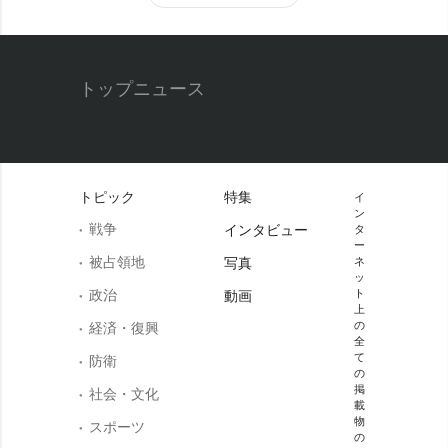
トップニュース
トピック
特集
イ
ン
戦争
インタビュー
タ
ー
被占領地
写真
ネ
ッ
政治
ト
動画
上
の
経済・復興
全
て
防衛
の
掲
社会・文化
載
物
スポーツ
の