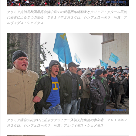
クリミア自治共和国最高会議中庭での親露団体活動家とクリミア・タタール民族
代表者による２つの集会 ２０１４年２月２６日、シンフェローポリ 写真：ア
ルヴィダス・シェメタス
クリミア議会の向かいに並ぶウクライナ一体制支持集会の参加者 ２０１４年２
月２６日、シンフェローポリ 写真：アルヴィダス・シェメタス