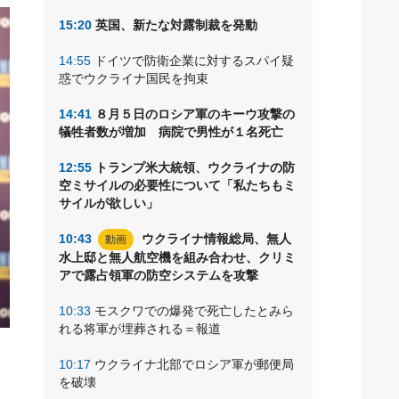
15:20
英国、新たな対露制裁を発動
14:55
ドイツで防衛企業に対するスパイ疑
惑でウクライナ国民を拘束
14:41
８月５日のロシア軍のキーウ攻撃の
犠牲者数が増加 病院で男性が１名死亡
12:55
トランプ米大統領、ウクライナの防
空ミサイルの必要性について「私たちもミ
サイルが欲しい」
10:43
ウクライナ情報総局、無人
動画
水上邸と無人航空機を組み合わせ、クリミ
アで露占領軍の防空システムを攻撃
10:33
モスクワでの爆発で死亡したとみら
れる将軍が埋葬される＝報道
さ
10:17
ウクライナ北部でロシア軍が郵便局
を破壊
Ｉ