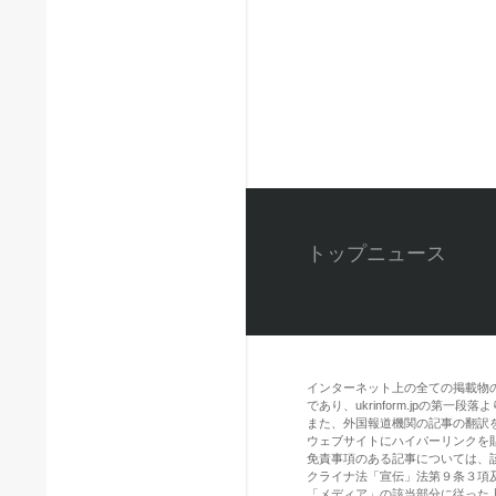
トップニュース
インターネット上の全ての掲載物
であり、ukrinform.jpの第
また、外国報道機関の記事の翻訳を引用
ウェブサイトにハイパーリンクを
免責事項のある記事については、
クライナ法「宣伝」法第９条３項
「メディア」の該当部分に従った