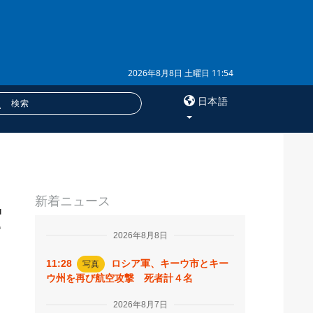
2026年8月8日 土曜日 11:54
日本語
×
サービス
新着ニュース
購読
空
フォトバンク
2026年8月8日
11:28
ロシア軍、キーウ市とキー
写真
ウ州を再び航空攻撃 死者計４名
2026年8月7日