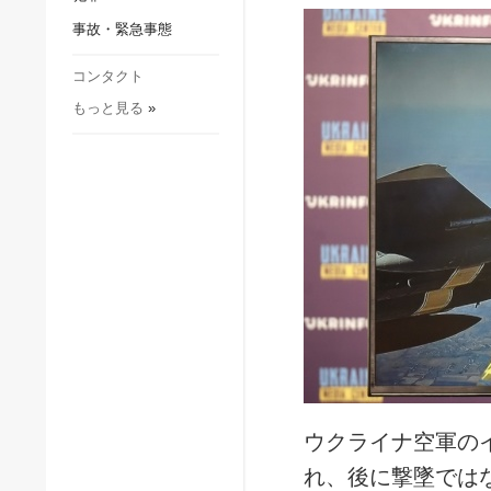
社会・文化
事故・緊急事態
スポーツ
犯罪
コンタクト
もっと見る
»
事故・緊急事態
ウクライナ空軍の
れ、後に撃墜では