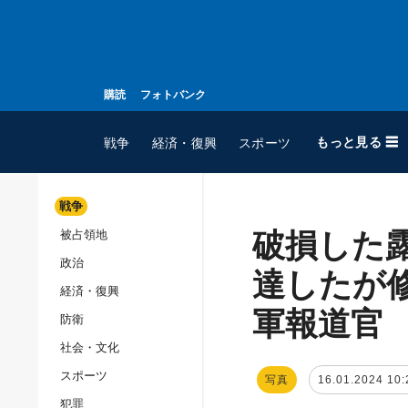
購読
フォトバンク
もっと見る ☰
戦争
経済・復興
スポーツ
戦争
破損した
被占領地
全てのトピック
政治
戦争
達したが
経済・復興
被占領地
軍報道官
防衛
政治
社会・文化
経済・復興
スポーツ
写真
16.01.2024 10:
防衛
犯罪