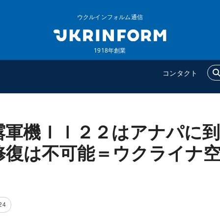
ウクルインフォルム通信
1918年創業
コンタクト
露軍機Ｉｌ２２はアナパに到
ウクルインフォルム
追加
ウクルインフォルムについ
特集
修復は不可能＝ウクライナ
て
インタビュー
コンタクト
写真
動画
24