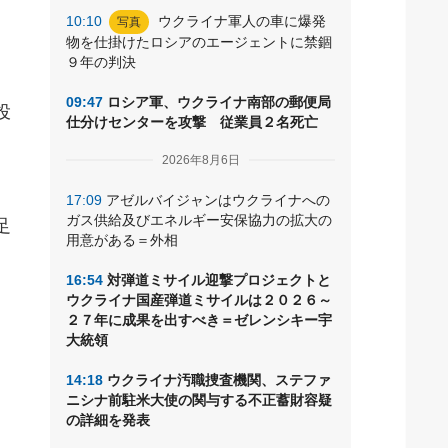
た
10:10
ウクライナ軍人の車に爆発
写真
物を仕掛けたロシアのエージェントに禁錮
９年の判決
09:47
ロシア軍、ウクライナ南部の郵便局
投
仕分けセンターを攻撃 従業員２名死亡
2026年8月6日
17:09
アゼルバイジャンはウクライナへの
ガス供給及びエネルギー安保協力の拡大の
足
用意がある＝外相
16:54
対弾道ミサイル迎撃プロジェクトと
ウクライナ国産弾道ミサイルは２０２６～
２７年に成果を出すべき＝ゼレンシキー宇
大統領
14:18
ウクライナ汚職捜査機関、ステファ
ニシナ前駐米大使の関与する不正蓄財容疑
の詳細を発表