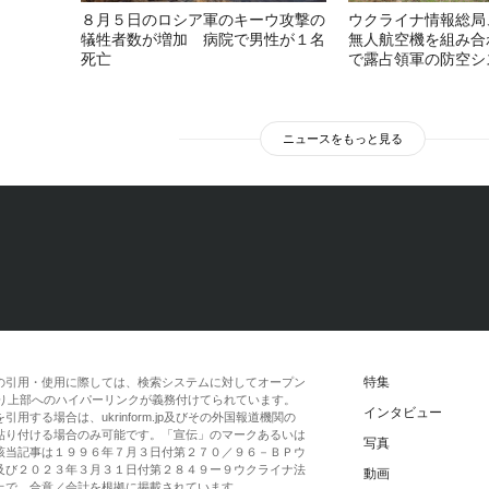
８月５日のロシア軍のキーウ攻撃の
ウクライナ情報総局
犠牲者数が増加 病院で男性が１名
無人航空機を組み合
死亡
で露占領軍の防空シ
ニュースをもっと見る
特集
の引用・使用に際しては、検索システムに対してオープン
一段落より上部へのハイパーリンクが義務付けてられています。
インタビュー
する場合は、ukrinform.jp及びその外国報道機関の
貼り付ける場合のみ可能です。「宣伝」のマークあるいは
写真
該当記事は１９９６年７月３日付第２７０／９６－ＢＰウ
及び２０２３年３月３１日付第２８４９ー９ウクライナ法
動画
上で、合意／会計を根拠に掲載されています。