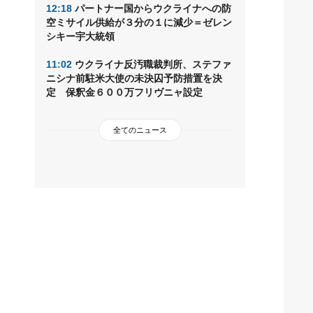
12:18
パートナー国からウクライナへの防
空ミサイル供給が３分の１に減少＝ゼレン
シキー宇大統領
11:02
ウクライナ反汚職裁判所、ステファ
ニシナ前駐米大使の未決囚予防措置を決
定 保釈金６００万フリヴニャ設定
全てのニュース