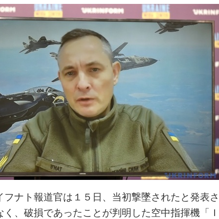
イフナト報道官は１５日、当初撃墜されたと発表
なく、破損であったことが判明した空中指揮機「