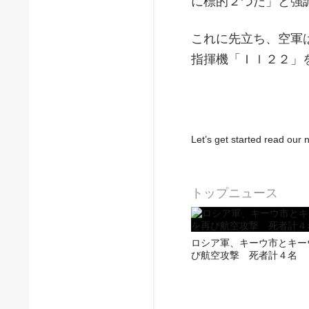
に標的２つだ」と強
これに先立ち、空軍
指揮機「Ｉｌ２２」
Let’s get started read ou
トップニュース
ロシア軍、キーウ市とキー
び航空攻撃 死者計４名