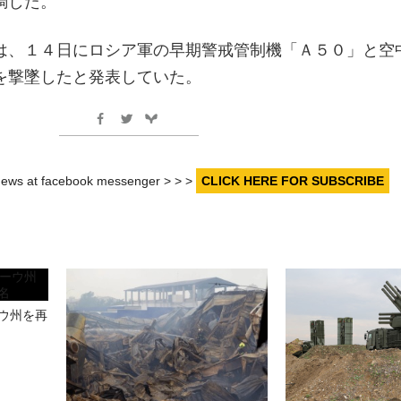
調した。
は、１４日にロシア軍の早期警戒管制機「Ａ５０」と空
を撃墜したと発表していた。
r news at facebook messenger > > >
CLICK HERE FOR SUBSCRIBE
ウ州を再