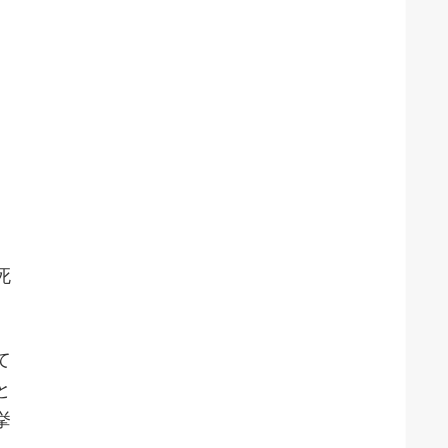
死
て
と
挙