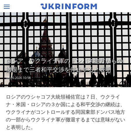
ロシア、ウクライナ軍のドンバス地方からの
撤退まで三者和平交渉を停止すると表明
08.05.2026 10:58
ロシアのウシャコフ大統領補佐官は７日、ウクライ
ナ・米国・ロシアの３か国による和平交渉の継続は、
ウクライナがコントロールする同国東部ドンバス地方
の一部からウクライナ軍が撤退するまでは意味がない
と表明した。