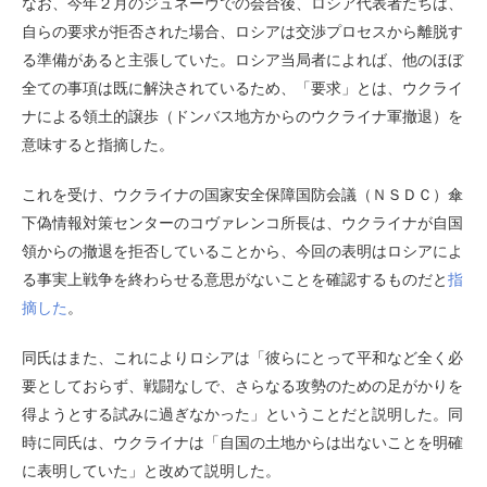
なお、今年２月のジュネーヴでの会合後、ロシア代表者たちは、
自らの要求が拒否された場合、ロシアは交渉プロセスから離脱す
る準備があると主張していた。ロシア当局者によれば、他のほぼ
全ての事項は既に解決されているため、「要求」とは、ウクライ
ナによる領土的譲歩（ドンバス地方からのウクライナ軍撤退）を
意味すると指摘した。
これを受け、ウクライナの国家安全保障国防会議（ＮＳＤＣ）傘
下偽情報対策センターのコヴァレンコ所長は、ウクライナが自国
領からの撤退を拒否していることから、今回の表明はロシアによ
る事実上戦争を終わらせる意思がないことを確認するものだと
指
摘した
。
同氏はまた、これによりロシアは「彼らにとって平和など全く必
要としておらず、戦闘なしで、さらなる攻勢のための足がかりを
得ようとする試みに過ぎなかった」ということだと説明した。同
時に同氏は、ウクライナは「自国の土地からは出ないことを明確
に表明していた」と改めて説明した。