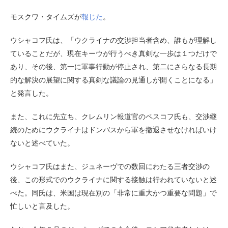
モスクワ・タイムズが
報じた
。
ウシャコフ氏は、「ウクライナの交渉担当者含め、誰もが理解し
ていることだが、現在キーウが行うべき真剣な一歩は１つだけで
あり、その後、第一に軍事行動が停止され、第二にさらなる長期
的な解決の展望に関する真剣な議論の見通しが開くことになる」
と発言した。
また、これに先立ち、クレムリン報道官のペスコフ氏も、交渉継
続のためにウクライナはドンバスから軍を撤退させなければいけ
ないと述べていた。
ウシャコフ氏はまた、ジュネーヴでの数回にわたる三者交渉の
後、この形式でのウクライナに関する接触は行われていないと述
べた。同氏は、米国は現在別の「非常に重大かつ重要な問題」で
忙しいと言及した。