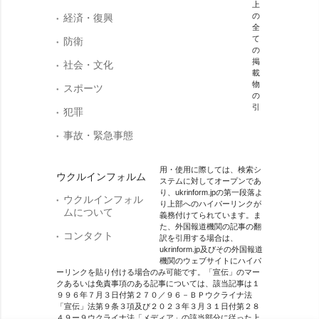
上
の
経済・復興
全
て
防衛
の
掲
社会・文化
載
物
スポーツ
の
引
犯罪
事故・緊急事態
用・使用に際しては、検索シ
ウクルインフォルム
ステムに対してオープンであ
り、ukrinform.jpの第一段落よ
ウクルインフォル
り上部へのハイパーリンクが
ムについて
義務付けてられています。ま
た、外国報道機関の記事の翻
コンタクト
訳を引用する場合は、
ukrinform.jp及びその外国報道
機関のウェブサイトにハイパ
ーリンクを貼り付ける場合のみ可能です。「宣伝」のマー
クあるいは免責事項のある記事については、該当記事は１
９９６年７月３日付第２７０／９６－ＢＰウクライナ法
「宣伝」法第９条３項及び２０２３年３月３１日付第２８
４９ー９ウクライナ法「メディア」の該当部分に従った上