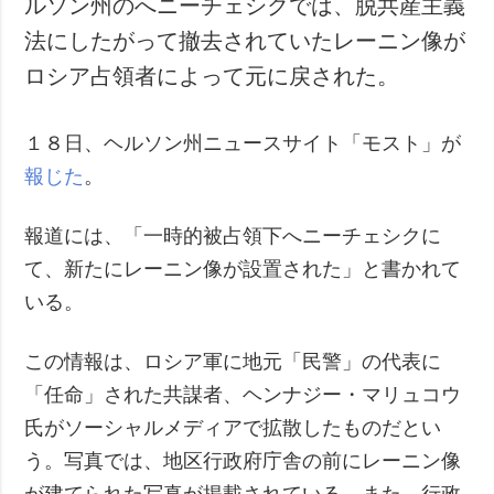
ルソン州のへニーチェシクでは、脱共産主義
犯罪
法にしたがって撤去されていたレーニン像が
事故・緊急事態
ロシア占領者によって元に戻された。
追加
サービス
１８日、ヘルソン州ニュースサイト「モスト」が
特集
購読
報じた
。
インタビュー
フォトバンク
写真
報道には、「一時的被占領下へニーチェシクに
動画
て、新たにレーニン像が設置された」と書かれて
いる。
この情報は、ロシア軍に地元「民警」の代表に
「任命」された共謀者、ヘンナジー・マリュコウ
氏がソーシャルメディアで拡散したものだとい
う。写真では、地区行政府庁舎の前にレーニン像
が建てられた写真が掲載されている。また、行政