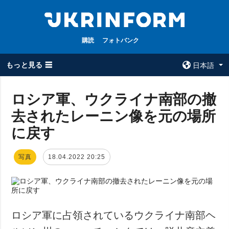
購読
フォトバンク
もっと見る ☰
日本語
×
ロシア軍、ウクライナ南部の撤
去されたレーニン像を元の場所
全てのトピック
ウクルインフォ
ルム
に戻す
戦争
ウクルインフォル
被占領地
ムについて
写真
18.04.2022 20:25
政治
コンタクト
経済・復興
防衛
社会・文化
ロシア軍に占領されているウクライナ南部ヘ
スポーツ