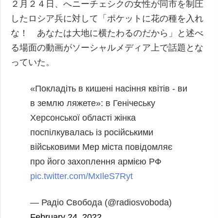
２月２４日、へニーチェシクの女性が同市を制圧
したロシア兵に対して「ポケットに花の種を入れ
な！ あなたは大地に横たわるのだから」と述べ
る場面の動画がソーシャルメディア上で話題とな
っていた。
«Покладіть в кишені насіння квітів - ви
в землю ляжете»: в Генічеську
Херсонської області жінка
поспілкувалась із російськими
військовими
Мер міста повідомляє
про його захоплення армією РФ
pic.twitter.com/MxIleS7Ryt
— Радіо Свобода (@radiosvoboda)
February 24, 2022