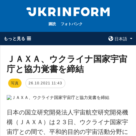
購読
フォトバンク
もっと見る ☰
日本語
×
ＪＡＸＡ、ウクライナ国家宇宙
庁と協力覚書を締結
全てのトピック
ウクルインフォ
ルム
戦争
写真
26.10.2021 11:43
ウクルインフォル
被占領地
ムについて
政治
コンタクト
経済・復興
日本の国立研究開発法人宇宙航空研究開発機
防衛
構（ＪＡＸＡ）は２３日、ウクライナ国家宇
社会・文化
宙庁との間で、平和的目的の宇宙活動分野に
スポーツ