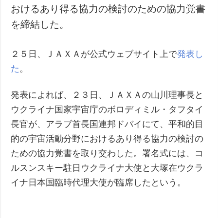
おけるあり得る協力の検討のための協力覚書
犯罪
を締結した。
事故・緊急事態
追加
サービス
２５日、ＪＡＸＡが公式ウェブサイト上で
発表し
特集
購読
た
。
インタビュー
フォトバンク
発表によれば、２３日、ＪＡＸＡの山川理事長と
写真
ウクライナ国家宇宙庁のボロディミル・タフタイ
動画
長官が、アラブ首長国連邦ドバイにて、平和的目
的の宇宙活動分野におけるあり得る協力の検討の
ための協力覚書を取り交わした。署名式には、コ
ルスンスキー駐日ウクライナ大使と大塚在ウクラ
イナ日本国臨時代理大使が臨席したという。