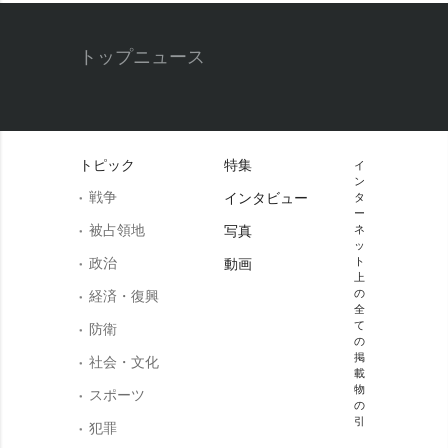
トップニュース
トピック
特集
イ
ン
戦争
インタビュー
タ
ー
被占領地
写真
ネ
ッ
政治
ト
動画
上
の
経済・復興
全
て
防衛
の
掲
社会・文化
載
物
スポーツ
の
引
犯罪