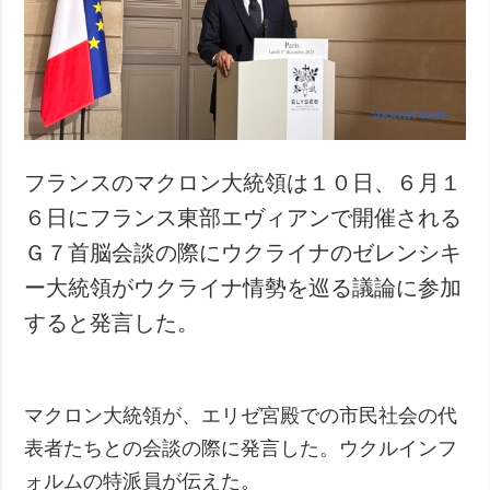
犯罪
事故・緊急事態
追加
サービス
特集
購読
インタビュー
フォトバンク
フランスのマクロン大統領は１０日、６月１
写真
６日にフランス東部エヴィアンで開催される
動画
Ｇ７首脳会談の際にウクライナのゼレンシキ
ー大統領がウクライナ情勢を巡る議論に参加
すると発言した。
マクロン大統領が、エリゼ宮殿での市民社会の代
表者たちとの会談の際に発言した。ウクルインフ
ォルムの特派員が伝えた。