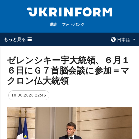
購読
フォトバンク
もっと見る ☰
日本語
×
ゼレンシキー宇大統領、６月１
６日にＧ７首脳会談に参加＝マ
全てのトピック
ウクルインフォ
ルム
クロン仏大統領
戦争
ウクルインフォル
被占領地
ムについて
10.06.2026 22:46
政治
コンタクト
経済・復興
防衛
社会・文化
スポーツ