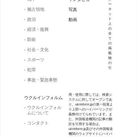
ー
被占領地
写真
ネ
ッ
政治
ト
動画
上
の
経済・復興
全
て
防衛
の
掲
社会・文化
載
物
スポーツ
の
引
犯罪
事故・緊急事態
用・使用に際しては、検索シ
ウクルインフォルム
ステムに対してオープンであ
り、ukrinform.jpの第一段落よ
ウクルインフォル
り上部へのハイパーリンクが
ムについて
義務付けてられています。ま
た、外国報道機関の記事の翻
コンタクト
訳を引用する場合は、
ukrinform.jp及びその外国報道
機関のウェブサイトにハイパ