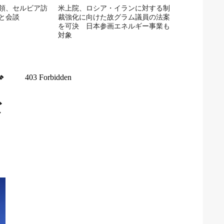
領、セルビア訪
米上院、ロシア・イランに対する制
と会談
裁強化に向けた故グラム議員の法案
を可決 日本参画エネルギー事業も
対象
ダ
な