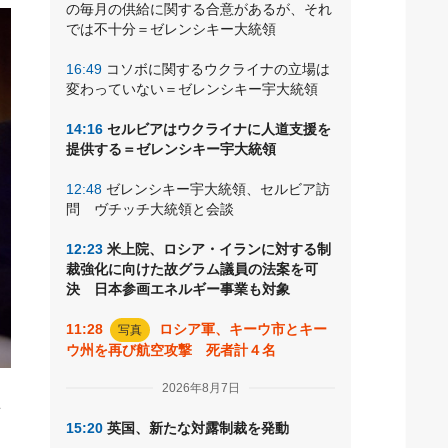
の毎月の供給に関する合意があるが、それ
では不十分＝ゼレンシキー大統領
16:49
コソボに関するウクライナの立場は
変わっていない＝ゼレンシキー宇大統領
14:16
セルビアはウクライナに人道支援を
提供する＝ゼレンシキー宇大統領
12:48
ゼレンシキー宇大統領、セルビア訪
問 ヴチッチ大統領と会談
12:23
米上院、ロシア・イランに対する制
裁強化に向けた故グラム議員の法案を可
決 日本参画エネルギー事業も対象
11:28
ロシア軍、キーウ市とキー
写真
ウ州を再び航空攻撃 死者計４名
2026年8月7日
れ
15:20
英国、新たな対露制裁を発動
ト