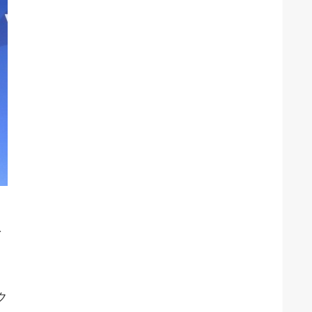
安
で
ク