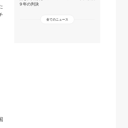
９年の判決
た
チ
全てのニュース
国