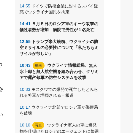
14:55
ドイツで防衛企業に対するスパイ疑
惑でウクライナ国民を拘束
14:41
８月５日のロシア軍のキーウ攻撃の
犠牲者数が増加 病院で男性が１名死亡
」
12:55
トランプ米大統領、ウクライナの防
空ミサイルの必要性について「私たちもミ
サイルが欲しい」
さ
10:43
ウクライナ情報総局、無人
動画
水上邸と無人航空機を組み合わせ、クリミ
アで露占領軍の防空システムを攻撃
交
10:33
モスクワでの爆発で死亡したとみら
れる将軍が埋葬される＝報道
10:17
ウクライナ北部でロシア軍が郵便局
を破壊
い
10:10
ウクライナ軍人の車に爆発
写真
物を仕掛けたロシアのエージェントに禁錮