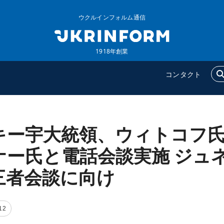
ウクルインフォルム通信
1918年創業
コンタクト
キー宇大統領、ウィトコフ
ウクルインフォルム
追加
ウクルインフォルムについ
特集
ナー氏と電話会談実施 ジュ
て
インタビュー
三者会談に向け
コンタクト
写真
動画
12