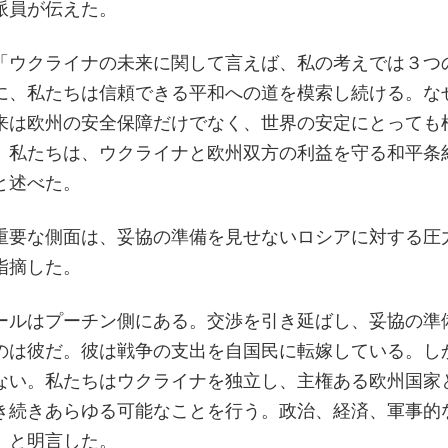
派員が伝えた。
「ウクライナの未来に関して言えば、私の考えでは３つ
に、私たちは信頼できる平和への道を模索し続ける。な
来は欧州の安全保障だけでなく、世界の安定にとっても
。私たちは、ウクライナと欧州双方の利益を守る和平条
と述べた。
重要な側面は、妥協の準備を見せないロシアに対する圧
指摘した。
ールはプーチン側にある。交渉を引き延ばし、妥協の準
のは彼だ。彼は戦争の支出を自国民に転嫁している。し
ない。私たちはウクライナを独立し、主権ある欧州国家
き続きあらゆる可能なことを行う。政治、経済、軍事的
」と明言した。