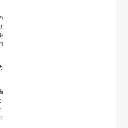
の
ぜ
根
約
力
備
か
と
な