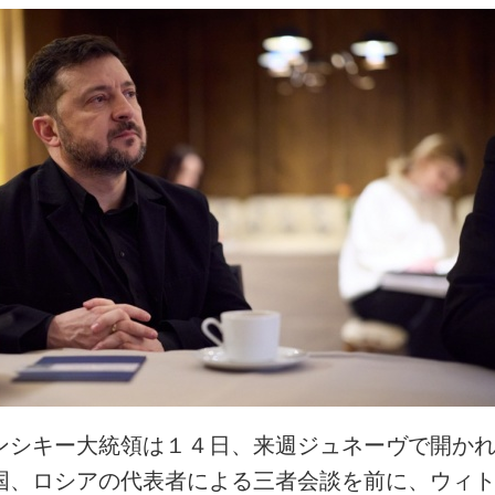
ンシキー大統領は１４日、来週ジュネーヴで開か
国、ロシアの代表者による三者会談を前に、ウィ