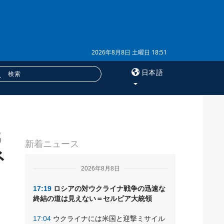
2026年8月8日 土曜日 18:51
日本語
×
氏
サービス
新着ニュース
購読
ネ
フォトバンク
2026年8月8日
17:19
ロシアの対ウクライナ戦争の迅速な
終結の道は見えない＝セルビア大統領
17:04
ウクライナには米国と迎撃ミサイル