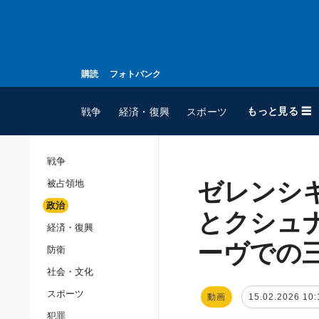
購読
フォトバンク
もっと見る ☰
戦争
経済・復興
スポーツ
戦争
ゼレンシ
被占領地
全てのトピック
政治
戦争
とクシュ
経済・復興
被占領地
ーヴでの
防衛
政治
社会・文化
経済・復興
スポーツ
動画
15.02.2026 10:
防衛
犯罪