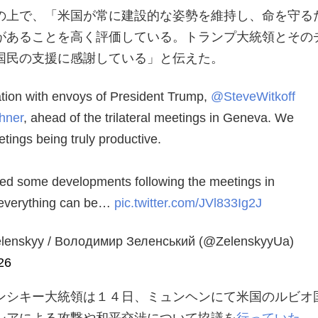
の上で、「米国が常に建設的な姿勢を維持し、命を守る
があることを高く評価している。トランプ大統領とその
国民の支援に感謝している」と伝えた。
ation with envoys of President Trump,
@SteveWitkoff
hner
, ahead of the trilateral meetings in Geneva. We
tings being truly productive.
ed some developments following the meetings in
 everything can be…
pic.twitter.com/JVl833Ig2J
lenskyy / Володимир Зеленський (@ZelenskyyUa)
26
ンシキー大統領は１４日、ミュンヘンにて米国のルビオ
シアによる攻撃や和平交渉について協議を
行っていた
。