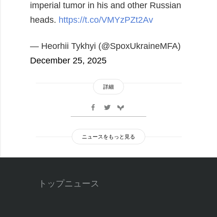
imperial tumor in his and other Russian
heads.
https://t.co/VMYzPZt2Av
— Heorhii Tykhyi (@SpoxUkraineMFA)
December 25, 2025
詳細
ニュースをもっと見る
トップニュース