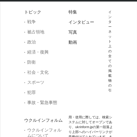
トピック
特集
イ
ン
戦争
インタビュー
タ
ー
被占領地
写真
ネ
ッ
政治
ト
動画
上
の
経済・復興
全
て
防衛
の
掲
社会・文化
載
物
スポーツ
の
引
犯罪
事故・緊急事態
用・使用に際しては、検索シ
ウクルインフォルム
ステムに対してオープンであ
り、ukrinform.jpの第一段落よ
ウクルインフォル
り上部へのハイパーリンクが
ムについて
義務付けてられています。ま