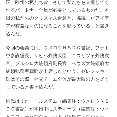
国、欧州の私たち皆、そして私たちを支援してく
れるパートナー全員が必要としているものだ。本
日の私たちのクリスマス合意と、協議したアイデ
アが有益なものになることを願っている」と書き
込んだ。
今回の会談には、ウメロウＮＳＤＣ書記、フナト
ウ参謀総長、シビハ外務大臣、キスリツャ外務次
官、ブルシロ大統領府副長官、ベウズ大統領府大
統領執務室顧問が出席したという。ゼレンシキー
氏はその際、外交チーム全体が最大限の力を尽く
していると書き込んだ。
同氏はまた、「ルステム（編集注：ウメロウＮＳ
ＤＣ書記）が本日中にスティーブ（編集注：ウィ
トコフ）氏及びジャレッド（編集注：クシュナ