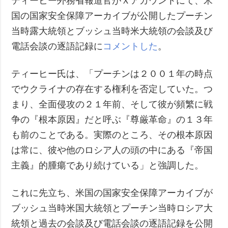
ティーヒー外務省報道官がＸアカウントにて、米
国の国家安全保障アーカイブが公開したプーチン
当時露大統領とブッシュ当時米大統領の会談及び
電話会談の逐語記録に
コメントした
。
ティーヒー氏は、「プーチンは２００１年の時点
でウクライナの存在する権利を否定していた。つ
まり、全面侵攻の２１年前、そして彼が頻繁に戦
争の『根本原因』だと呼ぶ『尊厳革命』の１３年
も前のことである。実際のところ、その根本原因
は常に、彼や他のロシア人の頭の中にある『帝国
主義』的腫瘍であり続けている」と強調した。
これに先立ち、米国の国家安全保障アーカイブが
ブッシュ当時米国大統領とプーチン当時ロシア大
統領と過去の会談及び電話会談の逐語記録を公開