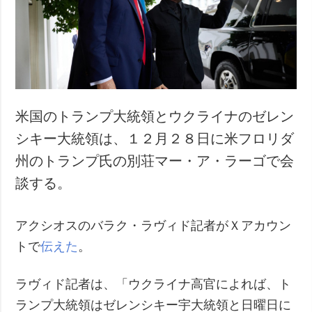
犯罪
事故・緊急事態
追加
サービス
特集
購読
インタビュー
フォトバンク
米国のトランプ大統領とウクライナのゼレン
写真
シキー大統領は、１２月２８日に米フロリダ
動画
州のトランプ氏の別荘マー・ア・ラーゴで会
談する。
アクシオスのバラク・ラヴィド記者がＸアカウン
トで
伝えた
。
ラヴィド記者は、「ウクライナ高官によれば、ト
ランプ大統領はゼレンシキー宇大統領と日曜日に