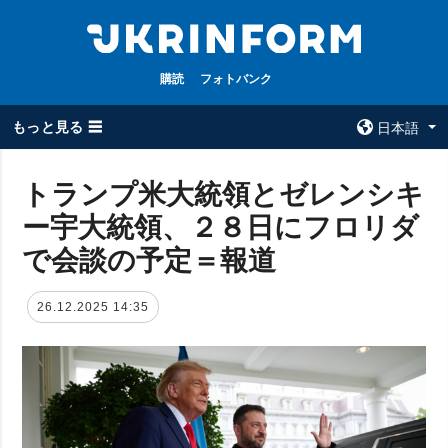
購読
フォトバンク
もっと見る ☰
日本語
×
トランプ米大統領とゼレンシキ
ー宇大統領、２８日にフロリダ
全てのトピック
ウクルインフォ
ルム
で会談の予定＝報道
戦争
ウクルインフォル
被占領地
ムについて
26.12.2025 14:35
政治
コンタクト
経済・復興
防衛
社会・文化
スポーツ