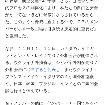
の攻撃、航空交通への干渉、さらには選挙や民主
的プロセスの弱体化により、私たちの自由と安全
がかつてないほどに脅威にさらされているから
だ。このような脅威に直面する中で、Ｇ７のメン
バーが示す一致団結は引き続き決定的に重要だ」
と強調した。
なお、１１月１１、１２日、カナダのナイアガ
ラ・オン・ザ・レイクでＧ７外相会合が開催され
る。ウクライナ外務省は、シビハ宇外相が同Ｇ７
外相会合に
出席すると公表
し、またウクライナ・
フランス・ドイツ・イタリアの４か国外相協議
や、日本、韓国、ブラジル、インドとの二国間会
談も行うと伝えている。
Ｇ７メンバーの他に、他のパートナー国であるイ