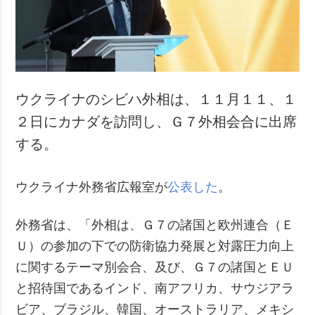
ウクライナのシビハ外相は、１１月１１、１
２日にカナダを訪問し、Ｇ７外相会合に出席
する。
ウクライナ外務省広報室が
公表した
。
外務省は、「外相は、Ｇ７の諸国と欧州連合（Ｅ
Ｕ）の参加の下での防衛協力発展と対露圧力向上
に関するテーマ別会合、及び、Ｇ７の諸国とＥＵ
と招待国であるインド、南アフリカ、サウジアラ
ビア、ブラジル、韓国、オーストラリア、メキシ