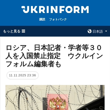
購読
フォトバンク
もっと見る ☰
日本語
×
ロシア、日本記者・学者等３０
人を入国禁止指定 ウクルイン
全てのトピック
ウクルインフォ
ルム
フォルム編集者も
戦争
ウクルインフォル
被占領地
ムについて
11.11.2025 23:36
政治
コンタクト
経済・復興
防衛
社会・文化
スポーツ