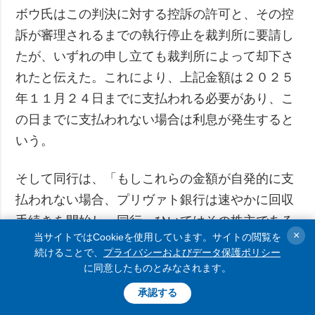
ボウ氏はこの判決に対する控訴の許可と、その控
訴が審理されるまでの執行停止を裁判所に要請し
たが、いずれの申し立ても裁判所によって却下さ
れたと伝えた。これにより、上記金額は２０２５
年１１月２４日までに支払われる必要があり、こ
の日までに支払われない場合は利息が発生すると
いう。
そして同行は、「もしこれらの金額が自発的に支
払われない場合、プリヴァト銀行は速やかに回収
手続きを開始し、同行、ひいてはその株主である
×
当サイトではCookieを使用しています。サイトの閲覧を
ウクライナ政府への賠償を得るために、元所有者
続けることで、
プライバシーおよびデータ保護ポリシー
の資産に対する裁判所の判決の強制執行を求める
に同意したものとみなされます。
ことになる。元所有者の資産は、２０１７年１２
承認する
月以降、世界的な資産凍結命令下にある」と説明