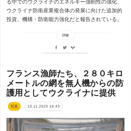
る中でのウクライナのエネルギー強靭性の強化、
ウクライナ防衛産業複合体の発展に向けた追加的
投資、機構・防衛能力強化だと報告されている。
詳細
フランス漁師たち、２８０キロ
メートルの網を無人機からの防
護用としてウクライナに提供
写真
10.11.2025 16:43