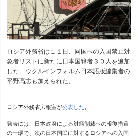
犯罪
事故・緊急事態
追加
サービス
特集
購読
インタビュー
フォトバンク
ロシア外務省は１１日、同国への入国禁止対
写真
象者リストに新たに日本国籍者３０人を追加
動画
した。ウクルインフォルム日本語版編集者の
平野高志も加えられた。
ロシア外務省広報室が
公表した
。
発表には、日本政府による対露制裁への報復措置
の一環で、次の日本国民に対するロシアへの入国