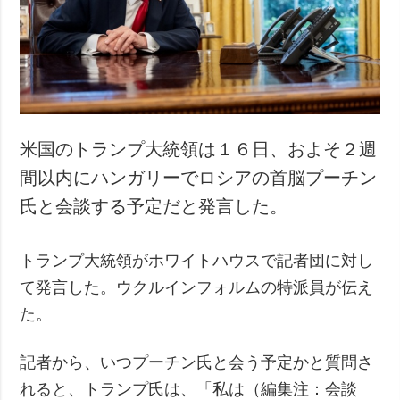
犯罪
事故・緊急事態
追加
サービス
特集
購読
インタビュー
フォトバンク
米国のトランプ大統領は１６日、およそ２週
写真
間以内にハンガリーでロシアの首脳プーチン
動画
氏と会談する予定だと発言した。
トランプ大統領がホワイトハウスで記者団に対し
て発言した。ウクルインフォルムの特派員が伝え
た。
記者から、いつプーチン氏と会う予定かと質問さ
れると、トランプ氏は、「私は（編集注：会談