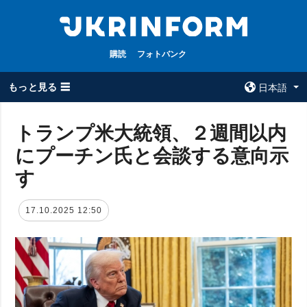
購読
フォトバンク
もっと見る ☰
日本語
×
トランプ米大統領、２週間以内
にプーチン氏と会談する意向示
全てのトピック
ウクルインフォ
ルム
す
戦争
ウクルインフォル
被占領地
ムについて
17.10.2025 12:50
政治
コンタクト
経済・復興
防衛
社会・文化
スポーツ