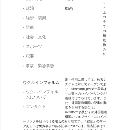
ッ
政治
ト
動画
上
の
経済・復興
全
て
防衛
の
掲
社会・文化
載
物
スポーツ
の
引
犯罪
事故・緊急事態
用・使用に際しては、検索シ
ウクルインフォルム
ステムに対してオープンであ
り、ukrinform.jpの第一段落よ
ウクルインフォル
り上部へのハイパーリンクが
ムについて
義務付けてられています。ま
た、外国報道機関の記事の翻
コンタクト
訳を引用する場合は、
ukrinform.jp及びその外国報道
機関のウェブサイトにハイパ
ーリンクを貼り付ける場合のみ可能です。「宣伝」のマー
クあるいは免責事項のある記事については、該当記事は１