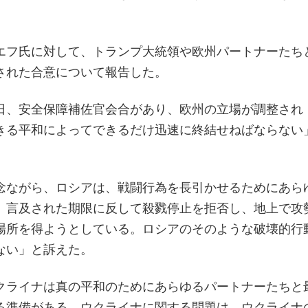
エフ氏に対して、トランプ大統領や欧州パートナーたち
された合意について報告した。
日、安全保障補佐官会合があり、欧州の立場が調整され
きる平和によってできるだけ迅速に終結せねばならない
念ながら、ロシアは、戦闘行為を長引かせるためにあら
、言及された期限に反して殺戮停止を拒否し、地上で攻
場所を得ようとしている。ロシアのそのような破壊的行
ない」と訴えた。
クライナは真の平和のためにあらゆるパートナーたちと
る準備がある。ウクライナに関する問題は、ウクライナ