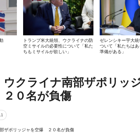
動
トランプ米大統領、ウクライナの防
ゼレンシキー宇大統
空ミサイルの必要性について「私た
ついて「私たちはあ
ちもミサイルが欲しい」
準備がある」
、ウクライナ南部ザポリッ
 ２０名が負傷
11