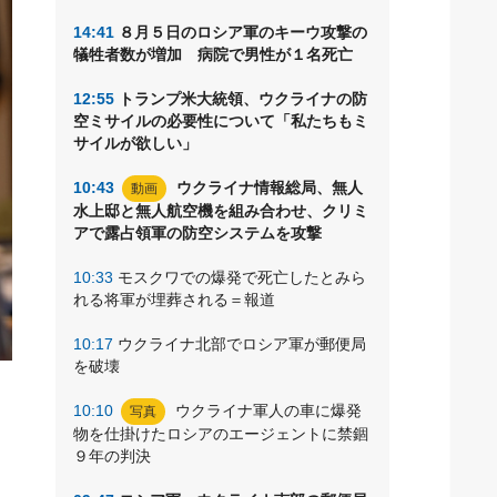
14:41
８月５日のロシア軍のキーウ攻撃の
犠牲者数が増加 病院で男性が１名死亡
12:55
トランプ米大統領、ウクライナの防
空ミサイルの必要性について「私たちもミ
サイルが欲しい」
10:43
ウクライナ情報総局、無人
動画
水上邸と無人航空機を組み合わせ、クリミ
アで露占領軍の防空システムを攻撃
10:33
モスクワでの爆発で死亡したとみら
れる将軍が埋葬される＝報道
10:17
ウクライナ北部でロシア軍が郵便局
を破壊
フ
10:10
ウクライナ軍人の車に爆発
写真
ー
物を仕掛けたロシアのエージェントに禁錮
９年の判決