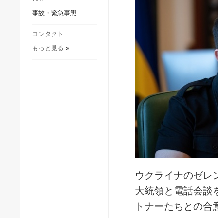
社会・文化
事故・緊急事態
スポーツ
犯罪
コンタクト
もっと見る
»
事故・緊急事態
ウクライナのゼレ
大統領と電話会談
トナーたちとの合