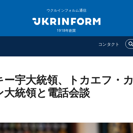
ウクルインフォルム通信
1918年創業
コンタクト
キー宇大統領、トカエフ・
ウクルインフォルム
追加
ウクルインフォルムについ
特集
ン大統領と電話会談
て
インタビュー
コンタクト
写真
動画