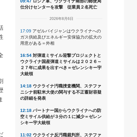
09:47
ロシア軍、ウクライナ南部の郵便局
仕分けセンターを攻撃 従業員２名死亡
2026年8月6日
話
17:09
アゼルバイジャンはウクライナへの
性
ガス供給及びエネルギー安保協力の拡大の
用意がある＝外相
、
全
16:54
対弾道ミサイル迎撃プロジェクトと
ウクライナ国産弾道ミサイルは２０２６～
２７年に成果を出すべき＝ゼレンシキー宇
大統領
割
14:18
ウクライナ汚職捜査機関、ステファ
歴
ニシナ前駐米大使の関与する不正蓄財容疑
の詳細を発表
ま
12:18
パートナー国からウクライナへの防
空ミサイル供給が３分の１に減少＝ゼレン
シキー宇大統領
だ
11:02
ウクライナ反汚職裁判所、ステファ