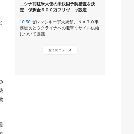
ニシナ前駐米大使の未決囚予防措置を決
定 保釈金６００万フリヴニャ設定
と
10:50
ゼレンシキー宇大統領、ＮＡＴＯ事
務総長とウクライナへの迎撃ミサイル供給
について協議
全てのニュース
」
ゆ
勢
動
最
の