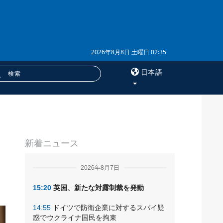
2026年8月8日 土曜日 02:35
日本語
×
カ
サービス
新着ニュース
購読
フォトバンク
2026年8月7日
15:20
英国、新たな対露制裁を発動
14:55
ドイツで防衛企業に対するスパイ疑
惑でウクライナ国民を拘束