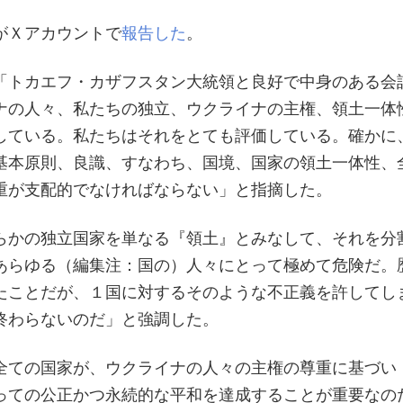
がＸアカウントで
報告した
。
「トカエフ・カザフスタン大統領と良好で中身のある会
ナの人々、私たちの独立、ウクライナの主権、領土一体
している。私たちはそれをとても評価している。確かに
基本原則、良識、すなわち、国境、国家の領土一体性、
重が支配的でなければならない」と指摘した。
らかの独立国家を単なる『領土』とみなして、それを分
あらゆる（編集注：国の）人々にとって極めて危険だ。
たことだが、１国に対するそのような不正義を許してし
終わらないのだ」と強調した。
全ての国家が、ウクライナの人々の主権の尊重に基づい
っての公正かつ永続的な平和を達成することが重要なの