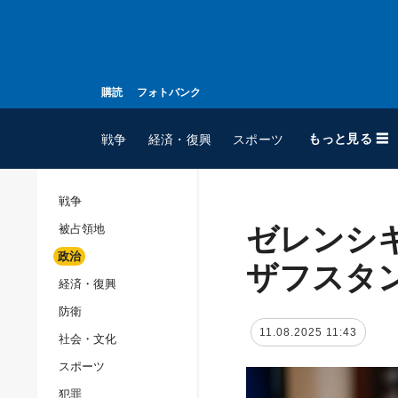
購読
フォトバンク
もっと見る ☰
戦争
経済・復興
スポーツ
戦争
ゼレンシ
被占領地
全てのトピック
政治
戦争
ザフスタ
経済・復興
被占領地
防衛
政治
11.08.2025 11:43
社会・文化
経済・復興
スポーツ
防衛
犯罪