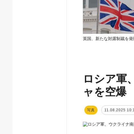
英国、新たな対露制裁を発
ロシア軍
ャを空爆
写真
11.08.2025 10: