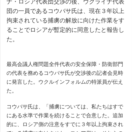
ナ・ロシア代表団交渉の後、ウクライナ代表
犯罪
団の一員であるコウバサ氏は、現在３年以上
事故・緊急事態
拘束されている捕虜の解放に向けた作業をす
ることでロシアが暫定的に同意したと報告し
追加
サービス
た。
特集
購読
インタビュー
フォトバンク
写真
最高会議人権問題全件代表の安全保障・防衛部門
動画
の代表を務めるコウバサ氏が交渉後の記者会見時
に発言した。ウクルインフォルムの特派員が伝え
た。
コウバサ氏は、「捕虜については、私たちはすで
にある水準で作業を続けることで合意した。追加
的に、ロシア側の注意をすでに３年以上拘束され