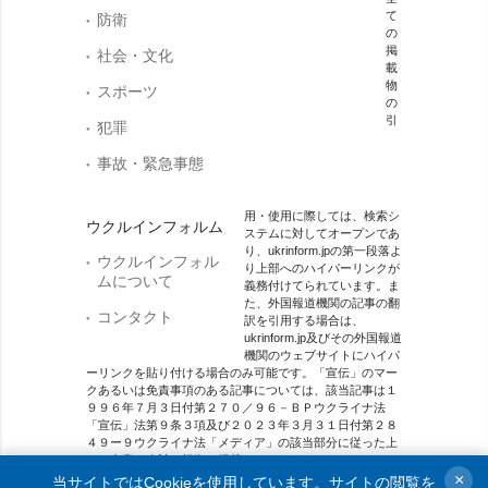
て
防衛
の
掲
社会・文化
載
物
スポーツ
の
引
犯罪
事故・緊急事態
用・使用に際しては、検索シ
ウクルインフォルム
ステムに対してオープンであ
り、ukrinform.jpの第一段落よ
ウクルインフォル
り上部へのハイパーリンクが
ムについて
義務付けてられています。ま
た、外国報道機関の記事の翻
コンタクト
訳を引用する場合は、
ukrinform.jp及びその外国報道
機関のウェブサイトにハイパ
ーリンクを貼り付ける場合のみ可能です。「宣伝」のマー
クあるいは免責事項のある記事については、該当記事は１
９９６年７月３日付第２７０／９６－ＢＰウクライナ法
「宣伝」法第９条３項及び２０２３年３月３１日付第２８
４９ー９ウクライナ法「メディア」の該当部分に従った上
で、合意／会計を根拠に掲載されています。
×
当サイトではCookieを使用しています。サイトの閲覧を