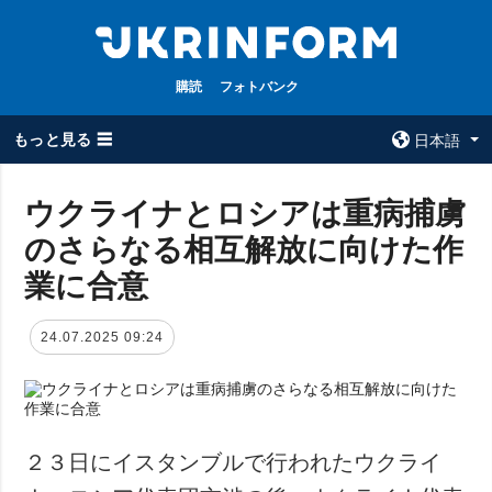
購読
フォトバンク
もっと見る ☰
日本語
×
ウクライナとロシアは重病捕虜
のさらなる相互解放に向けた作
全てのトピック
ウクルインフォ
ルム
業に合意
戦争
ウクルインフォル
被占領地
ムについて
24.07.2025 09:24
政治
コンタクト
経済・復興
防衛
社会・文化
２３日にイスタンブルで行われたウクライ
スポーツ