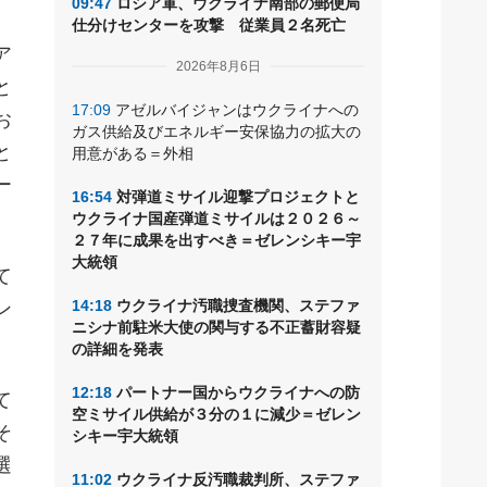
09:47
ロシア軍、ウクライナ南部の郵便局
仕分けセンターを攻撃 従業員２名死亡
ア
2026年8月6日
と
17:09
アゼルバイジャンはウクライナへの
お
ガス供給及びエネルギー安保協力の拡大の
と
用意がある＝外相
ー
16:54
対弾道ミサイル迎撃プロジェクトと
ウクライナ国産弾道ミサイルは２０２６～
２７年に成果を出すべき＝ゼレンシキー宇
大統領
て
14:18
ウクライナ汚職捜査機関、ステファ
ン
ニシナ前駐米大使の関与する不正蓄財容疑
の詳細を発表
12:18
パートナー国からウクライナへの防
て
空ミサイル供給が３分の１に減少＝ゼレン
そ
シキー宇大統領
選
11:02
ウクライナ反汚職裁判所、ステファ