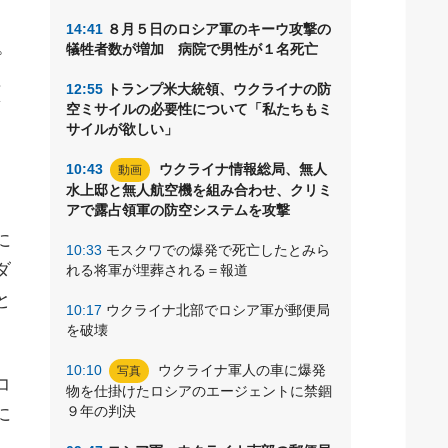
14:41
８月５日のロシア軍のキーウ攻撃の
犠牲者数が増加 病院で男性が１名死亡
プ
12:55
トランプ米大統領、ウクライナの防
拡
空ミサイルの必要性について「私たちもミ
サイルが欲しい」
10:43
ウクライナ情報総局、無人
動画
水上邸と無人航空機を組み合わせ、クリミ
アで露占領軍の防空システムを攻撃
に
10:33
モスクワでの爆発で死亡したとみら
ダ
れる将軍が埋葬される＝報道
と
10:17
ウクライナ北部でロシア軍が郵便局
を破壊
10:10
ウクライナ軍人の車に爆発
写真
コ
物を仕掛けたロシアのエージェントに禁錮
９年の判決
に