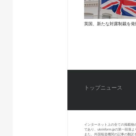
英国、新たな対露制裁を発
トップニュース
インターネット上の全ての掲載物
であり、ukrinform.jpの第
また、外国報道機関の記事の翻訳を引用