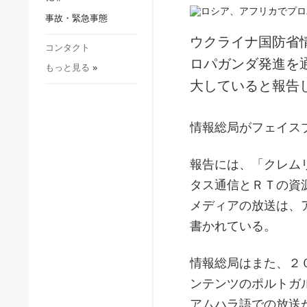
社会・文化
事故・緊急事態
スポーツ
ウクライナ国防省
犯罪
コンタクト
ロパガンダ発進を
もっと見る
»
事故・緊急事態
大していると報告
情報総局がフェイス
報告には、「クレム
タス通信とＲＴの資
メディアの放送は、
書かれている。
情報総局はまた、２
ンテンツのポルトガ
アムハラ語での放送