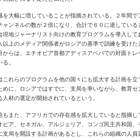
感を大幅に増していることが指摘されている。２年間で
チャンネルの数が２倍になり、合計で６０に達している
は現地ジャーナリスト向けの教育プログラムを導入して
人以上のメディア関係者がロシアの基準で訓練を受けた
月からは、エチオピア首都アディスアベバでの対面トレ
いる。
はこれらのプログラムを他の国々にも拡大する計画を立
ために、ロシアではすでに、支局を率いながら、教育セ
る人材の選定が開始されているという。
信もまた、アフリカでの存在感を拡大していると指摘し
オピア、セネガル、アルジェリア、コンゴ民主共和国、
に支局を開設する計画があるとし、これらの組織の人員