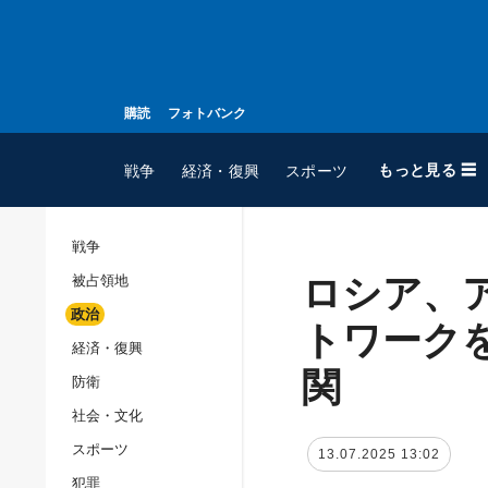
購読
フォトバンク
もっと見る ☰
戦争
経済・復興
スポーツ
戦争
ロシア、
被占領地
全てのトピック
政治
戦争
トワーク
経済・復興
被占領地
関
防衛
政治
社会・文化
経済・復興
スポーツ
13.07.2025 13:02
防衛
犯罪