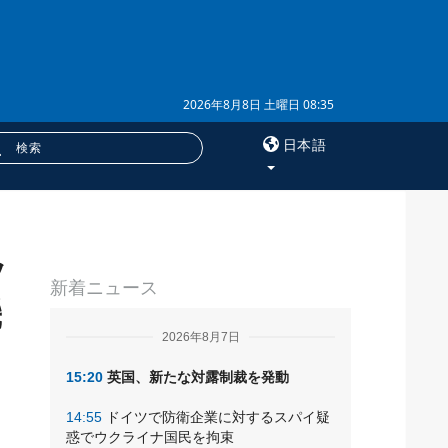
2026年8月8日 土曜日 08:35
日本語
×
ッ
サービス
新着ニュース
購読
機
フォトバンク
2026年8月7日
15:20
英国、新たな対露制裁を発動
14:55
ドイツで防衛企業に対するスパイ疑
惑でウクライナ国民を拘束