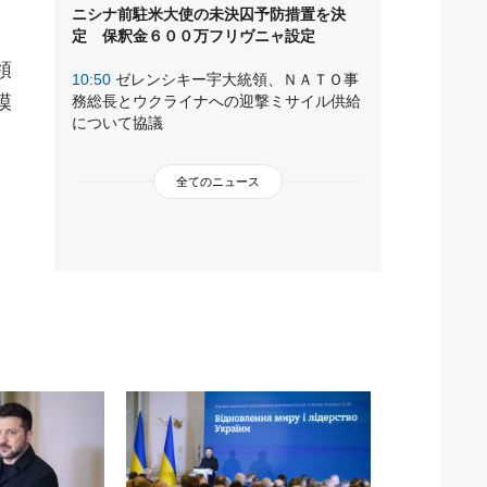
ニシナ前駐米大使の未決囚予防措置を決
定 保釈金６００万フリヴニャ設定
領
10:50
ゼレンシキー宇大統領、ＮＡＴＯ事
模
務総長とウクライナへの迎撃ミサイル供給
について協議
全てのニュース