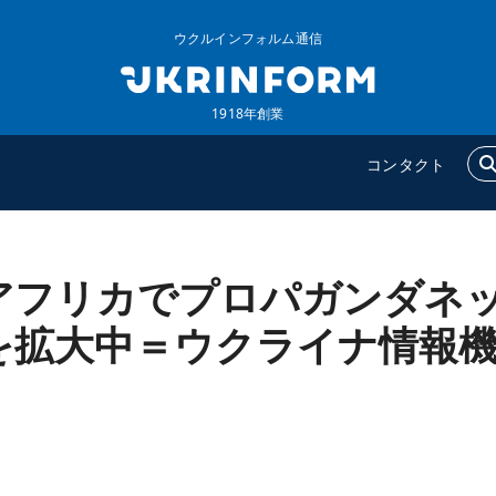
ウクルインフォルム通信
1918年創業
コンタクト
アフリカでプロパガンダネ
ウクルインフォルム
追加
ウクルインフォルムについ
特集
を拡大中＝ウクライナ情報
て
インタビュー
コンタクト
写真
動画