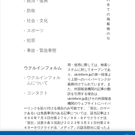
経済・復興
全
て
防衛
の
掲
社会・文化
載
物
スポーツ
の
引
犯罪
事故・緊急事態
用・使用に際しては、検索シ
ウクルインフォルム
ステムに対してオープンであ
り、ukrinform.jpの第一段落よ
ウクルインフォル
り上部へのハイパーリンクが
ムについて
義務付けてられています。ま
た、外国報道機関の記事の翻
コンタクト
訳を引用する場合は、
ukrinform.jp及びその外国報道
機関のウェブサイトにハイパ
ーリンクを貼り付ける場合のみ可能です。「宣伝」のマー
クあるいは免責事項のある記事については、該当記事は１
９９６年７月３日付第２７０／９６－ＢＰウクライナ法
「宣伝」法第９条３項及び２０２３年３月３１日付第２８
４９ー９ウクライナ法「メディア」の該当部分に従った上
で、合意／会計を根拠に掲載されています。