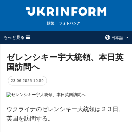
購読
フォトバンク
もっと見る ☰
日本語
×
ゼレンシキー宇大統領、本日英
国訪問へ
全てのトピック
ウクルインフォ
ルム
戦争
23.06.2025 10:59
ウクルインフォル
被占領地
ムについて
政治
コンタクト
経済・復興
ウクライナのゼレンシキー大統領は２３日、
防衛
英国を訪問する。
社会・文化
スポーツ