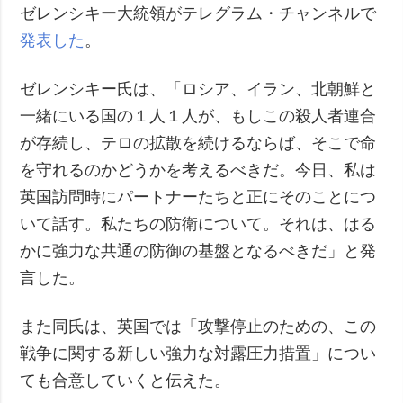
ゼレンシキー大統領がテレグラム・チャンネルで
犯罪
発表した
。
事故・緊急事態
ゼレンシキー氏は、「ロシア、イラン、北朝鮮と
追加
サービス
一緒にいる国の１人１人が、もしこの殺人者連合
特集
購読
が存続し、テロの拡散を続けるならば、そこで命
インタビュー
フォトバンク
を守れるのかどうかを考えるべきだ。今日、私は
写真
英国訪問時にパートナーたちと正にそのことにつ
動画
いて話す。私たちの防衛について。それは、はる
かに強力な共通の防御の基盤となるべきだ」と発
言した。
また同氏は、英国では「攻撃停止のための、この
戦争に関する新しい強力な対露圧力措置」につい
ても合意していくと伝えた。