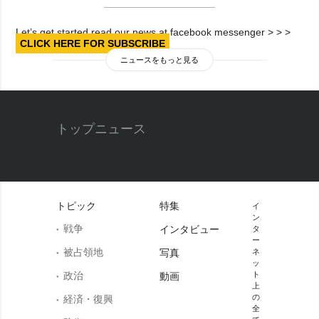
Let’s get started read our news at facebook messenger > > >
CLICK HERE FOR SUBSCRIBE
ニュースをもっと見る
トップニュース
トピック
特集
イ
ン
戦争
インタビュー
タ
ー
被占領地
写真
ネ
ッ
政治
ト
動画
上
の
経済・復興
全