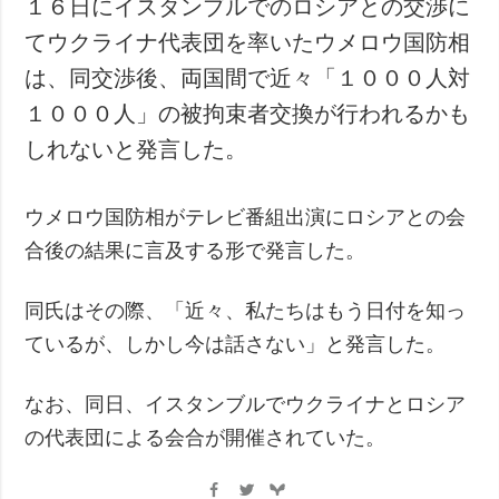
１６日にイスタンブルでのロシアとの交渉に
犯罪
てウクライナ代表団を率いたウメロウ国防相
事故・緊急事態
は、同交渉後、両国間で近々「１０００人対
１０００人」の被拘束者交換が行われるかも
追加
サービス
しれないと発言した。
特集
購読
インタビュー
フォトバンク
ウメロウ国防相がテレビ番組出演にロシアとの会
写真
合後の結果に言及する形で発言した。
動画
同氏はその際、「近々、私たちはもう日付を知っ
ているが、しかし今は話さない」と発言した。
なお、同日、イスタンブルでウクライナとロシア
の代表団による会合が開催されていた。