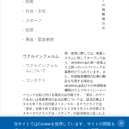
て
防衛
の
掲
社会・文化
載
物
スポーツ
の
引
犯罪
事故・緊急事態
用・使用に際しては、検索シ
ウクルインフォルム
ステムに対してオープンであ
り、ukrinform.jpの第一段落よ
ウクルインフォル
り上部へのハイパーリンクが
ムについて
義務付けてられています。ま
た、外国報道機関の記事の翻
コンタクト
訳を引用する場合は、
ukrinform.jp及びその外国報道
機関のウェブサイトにハイパ
ーリンクを貼り付ける場合のみ可能です。「宣伝」のマー
クあるいは免責事項のある記事については、該当記事は１
９９６年７月３日付第２７０／９６－ＢＰウクライナ法
「宣伝」法第９条３項及び２０２３年３月３１日付第２８
４９ー９ウクライナ法「メディア」の該当部分に従った上
で、合意／会計を根拠に掲載されています。
×
当サイトではCookieを使用しています。サイトの閲覧を
オンラインメディア主体 メディア識別番号：R40-01421.