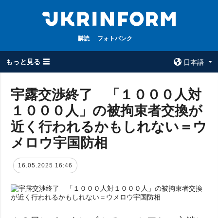
購読
フォトバンク
もっと見る ☰
日本語
×
宇露交渉終了 「１０００人対
１０００人」の被拘束者交換が
全てのトピック
ウクルインフォ
ルム
近く行われるかもしれない＝ウ
戦争
ウクルインフォル
メロウ宇国防相
被占領地
ムについて
政治
コンタクト
16.05.2025 16:46
経済・復興
防衛
社会・文化
スポーツ