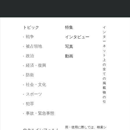
トピック
特集
イ
ン
戦争
インタビュー
タ
ー
被占領地
写真
ネ
ッ
政治
ト
動画
上
の
経済・復興
全
て
防衛
の
掲
社会・文化
載
物
スポーツ
の
引
犯罪
事故・緊急事態
用・使用に際しては、検索シ
ウクルインフォルム