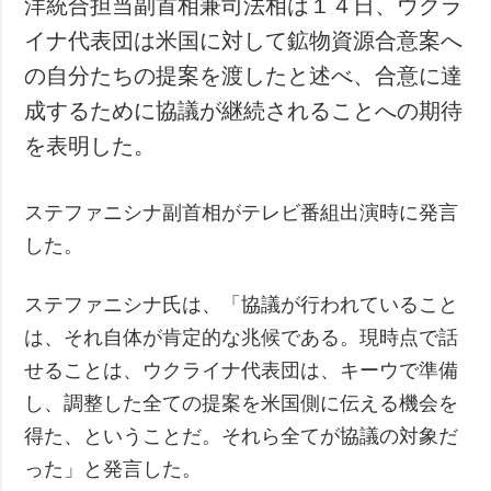
洋統合担当副首相兼司法相は１４日、ウクラ
犯罪
イナ代表団は米国に対して鉱物資源合意案へ
事故・緊急事態
の自分たちの提案を渡したと述べ、合意に達
成するために協議が継続されることへの期待
追加
サービス
を表明した。
特集
購読
インタビュー
フォトバンク
ステファニシナ副首相がテレビ番組出演時に発言
写真
した。
動画
ステファニシナ氏は、「協議が行われていること
は、それ自体が肯定的な兆候である。現時点で話
せることは、ウクライナ代表団は、キーウで準備
し、調整した全ての提案を米国側に伝える機会を
得た、ということだ。それら全てが協議の対象だ
った」と発言した。