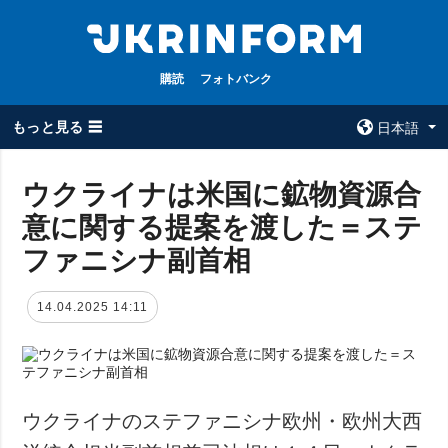
購読
フォトバンク
もっと見る ☰
日本語
×
ウクライナは米国に鉱物資源合
意に関する提案を渡した＝ステ
全てのトピック
ウクルインフォ
ルム
ファニシナ副首相
戦争
ウクルインフォル
被占領地
ムについて
14.04.2025 14:11
政治
コンタクト
経済・復興
防衛
社会・文化
ウクライナのステファニシナ欧州・欧州大西
スポーツ