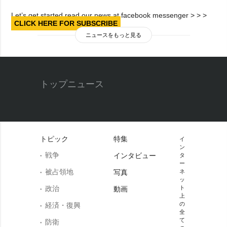
Let’s get started read our news at facebook messenger > > >
CLICK HERE FOR SUBSCRIBE
ニュースをもっと見る
トップニュース
トピック
特集
イ
ン
戦争
インタビュー
タ
ー
被占領地
写真
ネ
ッ
政治
ト
動画
上
の
経済・復興
全
て
防衛