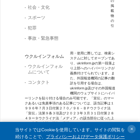
の
掲
社会・文化
載
物
スポーツ
の
引
犯罪
事故・緊急事態
用・使用に際しては、検索シ
ウクルインフォルム
ステムに対してオープンであ
り、ukrinform.jpの第一段落よ
ウクルインフォル
り上部へのハイパーリンクが
ムについて
義務付けてられています。ま
た、外国報道機関の記事の翻
コンタクト
訳を引用する場合は、
ukrinform.jp及びその外国報道
機関のウェブサイトにハイパ
ーリンクを貼り付ける場合のみ可能です。「宣伝」のマー
クあるいは免責事項のある記事については、該当記事は１
９９６年７月３日付第２７０／９６－ＢＰウクライナ法
「宣伝」法第９条３項及び２０２３年３月３１日付第２８
４９ー９ウクライナ法「メディア」の該当部分に従った上
で、合意／会計を根拠に掲載されています。
×
当サイトではCookieを使用しています。サイトの閲覧を
オンラインメディア主体 メディア識別番号：R40-01421.
続けることで、
プライバシーおよびデータ保護ポリシー