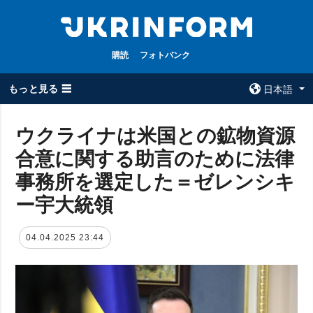
購読
フォトバンク
もっと見る ☰
日本語
×
ウクライナは米国との鉱物資源
合意に関する助言のために法律
全てのトピック
ウクルインフォ
ルム
事務所を選定した＝ゼレンシキ
戦争
ウクルインフォル
ー宇大統領
被占領地
ムについて
政治
コンタクト
04.04.2025 23:44
経済・復興
防衛
社会・文化
スポーツ