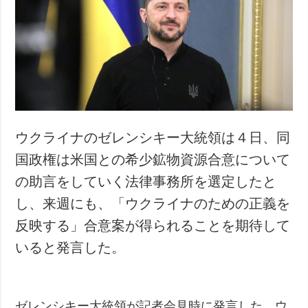
犯罪
事故・緊急事態
追加
サービス
特集
購読
インタビュー
フォトバンク
写真
ウクライナのゼレンシキー大統領は４日、同
動画
国政権は米国との希少鉱物資源合意について
の助言をしていく法律事務所を選定したと
し、来週にも、「ウクライナのための正義を
反映する」合意案が得られることを期待して
いると発言した。
ゼレンシキー大統領が記者会見時に発言した。ウ