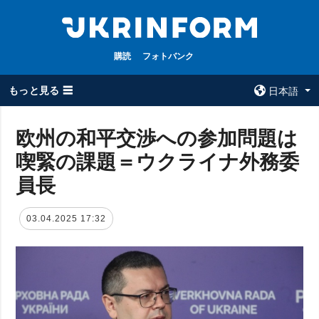
購読
フォトバンク
もっと見る ☰
日本語
×
欧州の和平交渉への参加問題は
喫緊の課題＝ウクライナ外務委
全てのトピック
ウクルインフォ
ルム
員長
戦争
ウクルインフォル
被占領地
ムについて
03.04.2025 17:32
政治
コンタクト
経済・復興
防衛
社会・文化
スポーツ