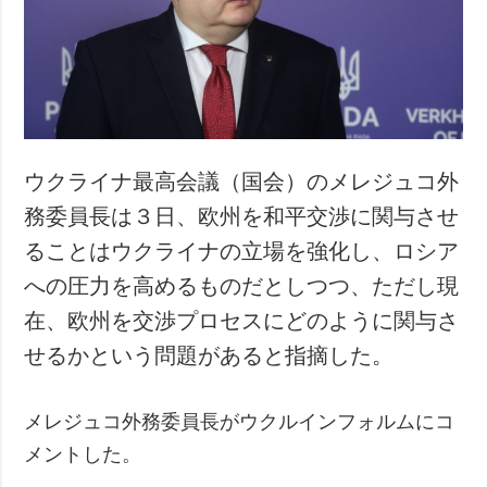
犯罪
事故・緊急事態
追加
サービス
特集
購読
インタビュー
フォトバンク
ウクライナ最高会議（国会）のメレジュコ外
写真
務委員長は３日、欧州を和平交渉に関与させ
動画
ることはウクライナの立場を強化し、ロシア
への圧力を高めるものだとしつつ、ただし現
在、欧州を交渉プロセスにどのように関与さ
せるかという問題があると指摘した。
メレジュコ外務委員長がウクルインフォルムにコ
メントした。