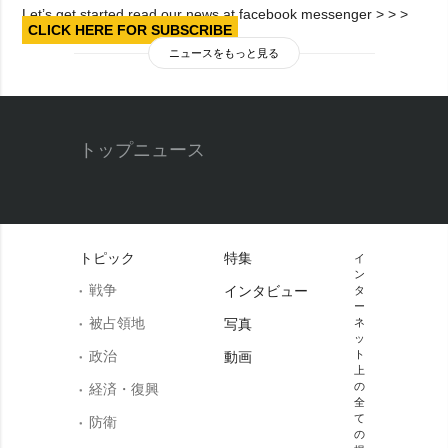
Let’s get started read our news at facebook messenger > > >
CLICK HERE FOR SUBSCRIBE
ニュースをもっと見る
トップニュース
トピック
特集
イ
ン
戦争
インタビュー
タ
ー
被占領地
写真
ネ
ッ
政治
ト
動画
上
の
経済・復興
全
て
防衛
の