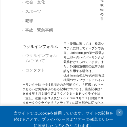
掲
社会・文化
載
物
スポーツ
の
引
犯罪
事故・緊急事態
用・使用に際しては、検索シ
ウクルインフォルム
ステムに対してオープンであ
り、ukrinform.jpの第一段落よ
ウクルインフォル
り上部へのハイパーリンクが
ムについて
義務付けてられています。ま
た、外国報道機関の記事の翻
コンタクト
訳を引用する場合は、
ukrinform.jp及びその外国報道
機関のウェブサイトにハイパ
ーリンクを貼り付ける場合のみ可能です。「宣伝」のマー
クあるいは免責事項のある記事については、該当記事は１
９９６年７月３日付第２７０／９６－ＢＰウクライナ法
「宣伝」法第９条３項及び２０２３年３月３１日付第２８
４９ー９ウクライナ法「メディア」の該当部分に従った上
で、合意／会計を根拠に掲載されています。
×
当サイトではCookieを使用しています。サイトの閲覧を
オンラインメディア主体 メディア識別番号：R40-01421.
続けることで、
プライバシーおよびデータ保護ポリシー
に同意したものとみなされます。
© 2015-2026 Ukrinform. All rights reserved.