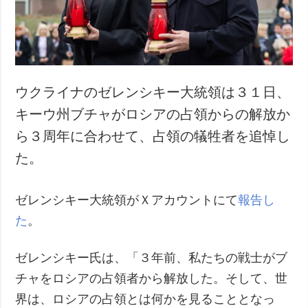
犯罪
事故・緊急事態
追加
サービス
特集
購読
ウクライナのゼレンシキー大統領は３１日、
インタビュー
フォトバンク
キーウ州ブチャがロシアの占領からの解放か
写真
ら３周年に合わせて、占領の犠牲者を追悼し
動画
た。
ゼレンシキー大統領がＸアカウントにて
報告し
た
。
ゼレンシキー氏は、「３年前、私たちの戦士がブ
チャをロシアの占領者から解放した。そして、世
界は、ロシアの占領とは何かを見ることとなっ