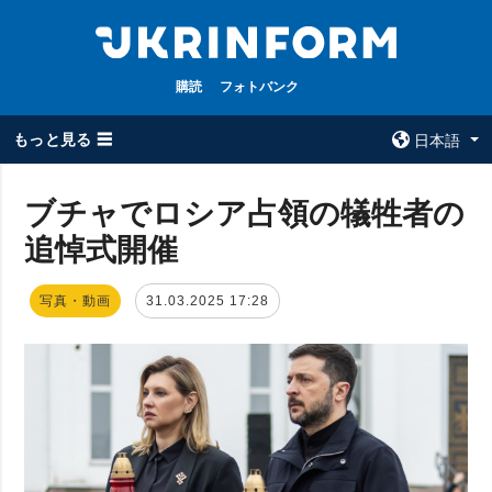
購読
フォトバンク
もっと見る ☰
日本語
×
ブチャでロシア占領の犠牲者の
追悼式開催
全てのトピック
ウクルインフォ
ルム
戦争
写真・動画
31.03.2025 17:28
ウクルインフォル
被占領地
ムについて
政治
コンタクト
経済・復興
防衛
社会・文化
スポーツ