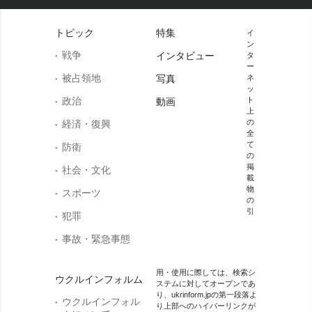
トピック
特集
イ
ン
戦争
インタビュー
タ
ー
被占領地
写真
ネ
ッ
政治
ト
動画
上
の
経済・復興
全
て
防衛
の
掲
社会・文化
載
物
スポーツ
の
引
犯罪
事故・緊急事態
用・使用に際しては、検索シ
ウクルインフォルム
ステムに対してオープンであ
り、ukrinform.jpの第一段落よ
ウクルインフォル
り上部へのハイパーリンクが