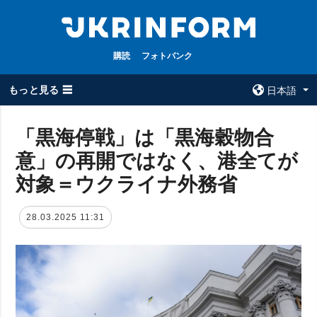
購読
フォトバンク
もっと見る ☰
日本語
×
「黒海停戦」は「黒海穀物合
意」の再開ではなく、港全てが
全てのトピック
ウクルインフォ
ルム
対象＝ウクライナ外務省
戦争
ウクルインフォル
被占領地
ムについて
28.03.2025 11:31
政治
コンタクト
経済・復興
防衛
社会・文化
スポーツ