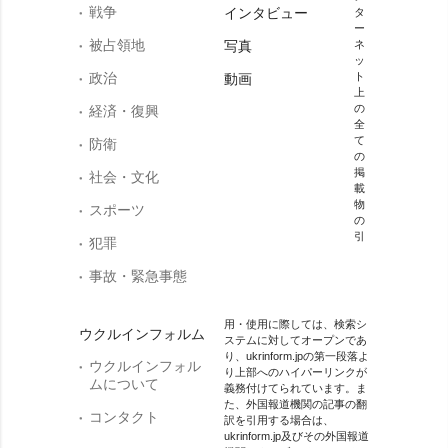
戦争
インタビュー
タ
ー
被占領地
写真
ネ
ッ
政治
ト
動画
上
の
経済・復興
全
て
防衛
の
掲
社会・文化
載
物
スポーツ
の
引
犯罪
事故・緊急事態
用・使用に際しては、検索シ
ウクルインフォルム
ステムに対してオープンであ
り、ukrinform.jpの第一段落よ
ウクルインフォル
り上部へのハイパーリンクが
ムについて
義務付けてられています。ま
た、外国報道機関の記事の翻
コンタクト
訳を引用する場合は、
ukrinform.jp及びその外国報道