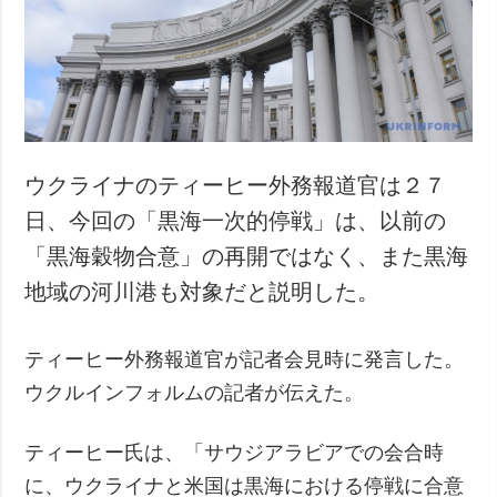
犯罪
事故・緊急事態
追加
サービス
特集
購読
インタビュー
フォトバンク
ウクライナのティーヒー外務報道官は２７
写真
日、今回の「黒海一次的停戦」は、以前の
動画
「黒海穀物合意」の再開ではなく、また黒海
地域の河川港も対象だと説明した。
ティーヒー外務報道官が記者会見時に発言した。
ウクルインフォルムの記者が伝えた。
ティーヒー氏は、「サウジアラビアでの会合時
に、ウクライナと米国は黒海における停戦に合意