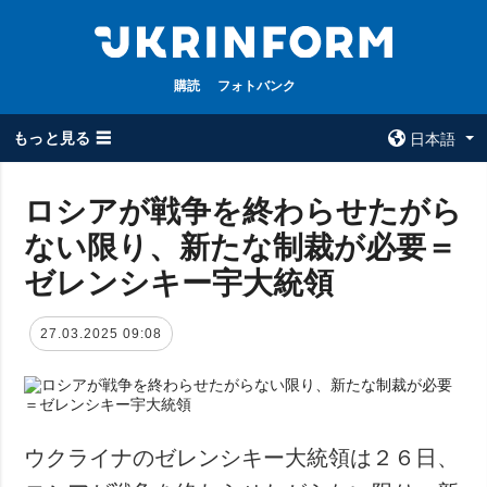
購読
フォトバンク
もっと見る ☰
日本語
×
ロシアが戦争を終わらせたがら
ない限り、新たな制裁が必要＝
全てのトピック
ウクルインフォ
ルム
ゼレンシキー宇大統領
戦争
ウクルインフォル
被占領地
ムについて
27.03.2025 09:08
政治
コンタクト
経済・復興
防衛
社会・文化
ウクライナのゼレンシキー大統領は２６日、
スポーツ