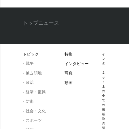
トップニュース
トピック
特集
イ
ン
戦争
インタビュー
タ
ー
被占領地
写真
ネ
ッ
政治
ト
動画
上
の
経済・復興
全
て
防衛
の
掲
社会・文化
載
物
スポーツ
の
引