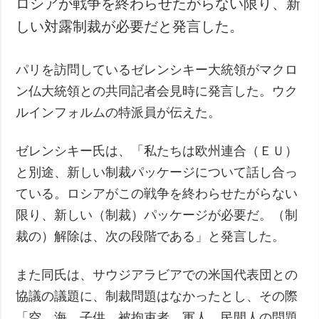
ロシアが戦争を終わらせたがらない限り、新
犯罪
しい対露制裁が必要だと発言した。
事故・緊急事態
パリを訪問しているゼレンシキー大統領がマクロ
追加
サービス
ン仏大統領との共同記者会見時に発言した。ウク
特集
購読
ルインフォルムの特派員が伝えた。
インタビュー
フォトバンク
写真
ゼレンシキー氏は、「私たちは欧州連合（ＥＵ）
動画
と別途、新しい制裁パッケージについて話し合っ
ている。ロシアがこの戦争を終わらせたがらない
限り、新しい（制裁）パッケージが必要だ。（制
裁の）解除は、次の段階である」と発言した。
また同氏は、サウジアラビアでの米国代表団との
協議の議題に、制裁問題はなかったとし、その際
「空、海、子供、被拘束者、軍人、民間人の問題