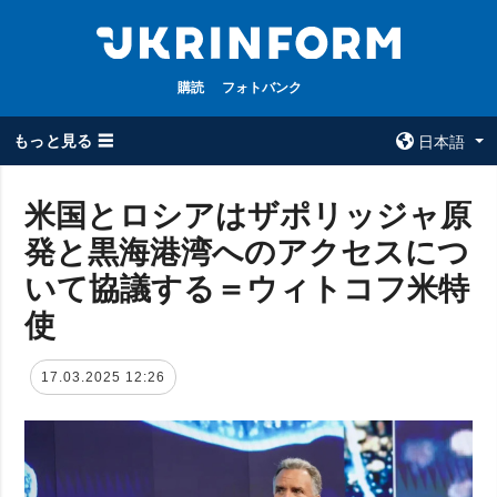
購読
フォトバンク
もっと見る ☰
日本語
×
米国とロシアはザポリッジャ原
発と黒海港湾へのアクセスにつ
全てのトピック
ウクルインフォ
ルム
いて協議する＝ウィトコフ米特
戦争
ウクルインフォル
使
被占領地
ムについて
政治
コンタクト
17.03.2025 12:26
経済・復興
防衛
社会・文化
スポーツ