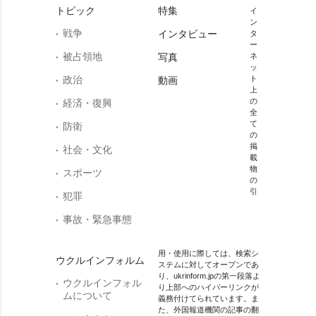
トピック
特集
イ
ン
戦争
インタビュー
タ
ー
被占領地
写真
ネ
ッ
政治
ト
動画
上
の
経済・復興
全
て
防衛
の
掲
社会・文化
載
物
スポーツ
の
引
犯罪
事故・緊急事態
用・使用に際しては、検索シ
ウクルインフォルム
ステムに対してオープンであ
り、ukrinform.jpの第一段落よ
ウクルインフォル
り上部へのハイパーリンクが
ムについて
義務付けてられています。ま
た、外国報道機関の記事の翻