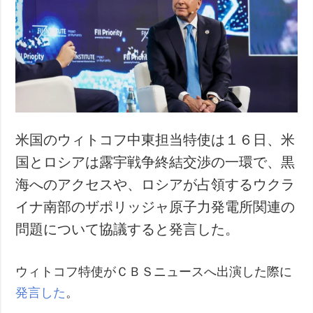
犯罪
事故・緊急事態
追加
サービス
特集
購読
インタビュー
フォトバンク
写真
米国のウィトコフ中東担当特使は１６日、米
動画
国とロシアは露宇戦争終結交渉の一環で、黒
海へのアクセスや、ロシアが占領するウクラ
イナ南部のザポリッジャ原子力発電所関連の
問題について協議すると発言した。
ウィトコフ特使がＣＢＳニュースへ出演した際に
発言した
。