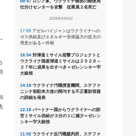
09:47
ロシア軍、ウクライナ南部の郵便局
仕分けセンターを攻撃 従業員２名死亡
め
2026年8月6日
17:09
アゼルバイジャンはウクライナへの
し
ガス供給及びエネルギー安保協力の拡大の
用意がある＝外相
16:54
対弾道ミサイル迎撃プロジェクトと
ウクライナ国産弾道ミサイルは２０２６～
５
２７年に成果を出すべき＝ゼレンシキー宇
防
大統領
14:18
ウクライナ汚職捜査機関、ステファ
ニシナ前駐米大使の関与する不正蓄財容疑
和
の詳細を発表
去
12:18
パートナー国からウクライナへの防
空ミサイル供給が３分の１に減少＝ゼレン
シキー宇大統領
11:02
ウクライナ反汚職裁判所、ステファ