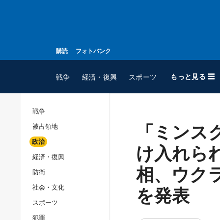
購読
フォトバンク
もっと見る ☰
戦争
経済・復興
スポーツ
戦争
「ミンス
被占領地
全てのトピック
政治
戦争
け入れら
経済・復興
被占領地
相、ウク
防衛
政治
を発表
社会・文化
経済・復興
スポーツ
防衛
犯罪