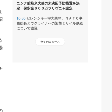
ニシナ前駐米大使の未決囚予防措置を決
定 保釈金６００万フリヴニャ設定
を
10:50
ゼレンシキー宇大統領、ＮＡＴＯ事
招
務総長とウクライナへの迎撃ミサイル供給
について協議
る
全てのニュース
場
ナ
の