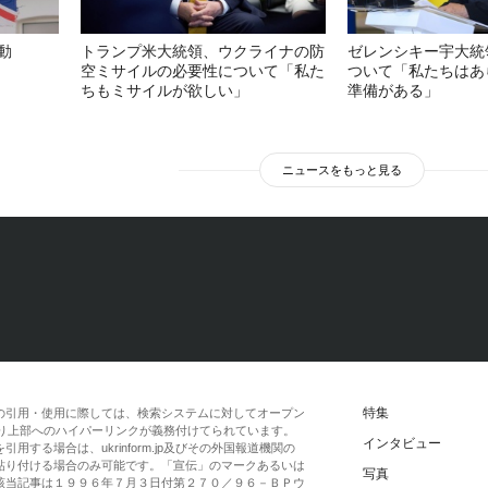
動
トランプ米大統領、ウクライナの防
ゼレンシキー宇大統
空ミサイルの必要性について「私た
ついて「私たちはあ
ちもミサイルが欲しい」
準備がある」
ニュースをもっと見る
特集
の引用・使用に際しては、検索システムに対してオープン
一段落より上部へのハイパーリンクが義務付けてられています。
インタビュー
する場合は、ukrinform.jp及びその外国報道機関の
貼り付ける場合のみ可能です。「宣伝」のマークあるいは
写真
該当記事は１９９６年７月３日付第２７０／９６－ＢＰウ