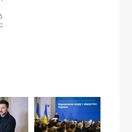
、
う
に