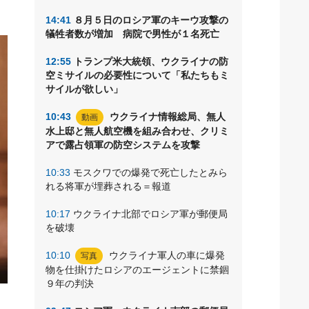
14:41
８月５日のロシア軍のキーウ攻撃の
犠牲者数が増加 病院で男性が１名死亡
12:55
トランプ米大統領、ウクライナの防
空ミサイルの必要性について「私たちもミ
サイルが欲しい」
10:43
ウクライナ情報総局、無人
動画
水上邸と無人航空機を組み合わせ、クリミ
アで露占領軍の防空システムを攻撃
10:33
モスクワでの爆発で死亡したとみら
れる将軍が埋葬される＝報道
10:17
ウクライナ北部でロシア軍が郵便局
を破壊
10:10
ウクライナ軍人の車に爆発
写真
物を仕掛けたロシアのエージェントに禁錮
９年の判決
別