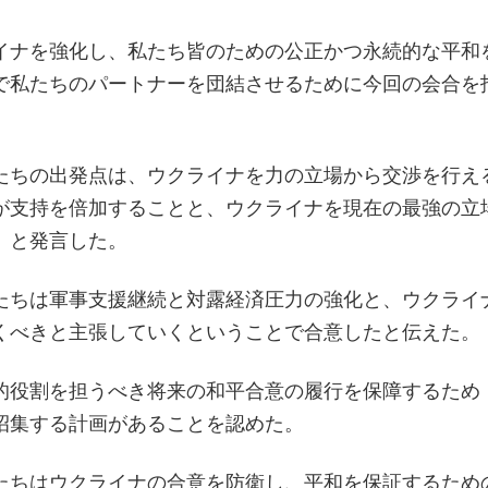
イナを強化し、私たち皆のための公正かつ永続的な平和
で私たちのパートナーを団結させるために今回の会合を
たちの出発点は、ウクライナを力の立場から交渉を行え
が支持を倍加することと、ウクライナを現在の最強の立
」と発言した。
たちは軍事支援継続と対露経済圧力の強化と、ウクライ
くべきと主張していくということで合意したと伝えた。
的役割を担うべき将来の和平合意の履行を保障するため
招集する計画があることを認めた。
たちはウクライナの合意を防衛し、平和を保証するため