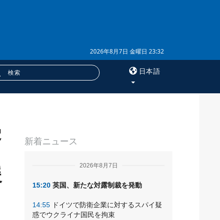
2026年8月7日 金曜日 23:32
日本語
×
受
サービス
新着ニュース
購読
フォトバンク
援
2026年8月7日
15:20
英国、新たな対露制裁を発動
14:55
ドイツで防衛企業に対するスパイ疑
惑でウクライナ国民を拘束