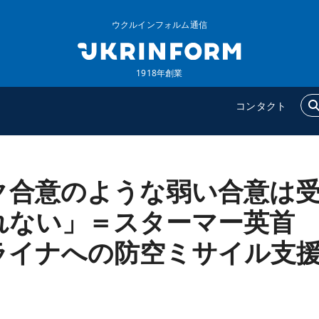
ウクルインフォルム通信
1918年創業
コンタクト
ク合意のような弱い合意は
ウクルインフォルム
追加
ウクルインフォルムについ
特集
れない」＝スターマー英首
て
インタビュー
ライナへの防空ミサイル支
コンタクト
写真
動画