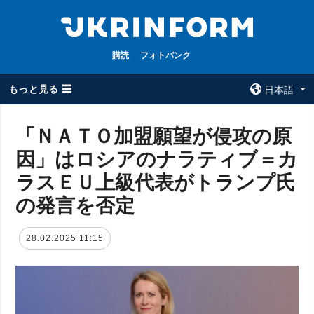
購読
フォトバンク
もっと見る ☰
日本語
×
「ＮＡＴＯ加盟願望が侵攻の原
因」はロシアのナラティブ＝カ
全てのトピック
ウクルインフォ
ルム
ラスＥＵ上級代表がトランプ氏
戦争
ウクルインフォル
の発言を否定
被占領地
ムについて
政治
コンタクト
28.02.2025 11:15
経済・復興
防衛
社会・文化
スポーツ