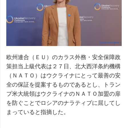
犯罪
事故・緊急事態
追加
サービス
特集
購読
インタビュー
フォトバンク
写真
欧州連合（ＥＵ）のカラス外務・安全保障政
動画
策担当上級代表は２７日、北大西洋条約機構
（ＮＡＴＯ）はウクライナにとって最善の安
全の保証を提案するものであるとし、トラン
プ米大統領はウクライナのＮＡＴＯ加盟の扉
を防ぐことでロシアのナラティブに屈してし
まっていると指摘した。