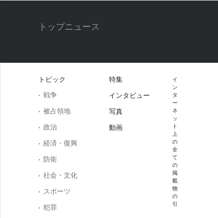
トップニュース
トピック
特集
イ
ン
戦争
インタビュー
タ
ー
被占領地
写真
ネ
ッ
政治
ト
動画
上
の
経済・復興
全
て
防衛
の
掲
社会・文化
載
物
スポーツ
の
引
犯罪