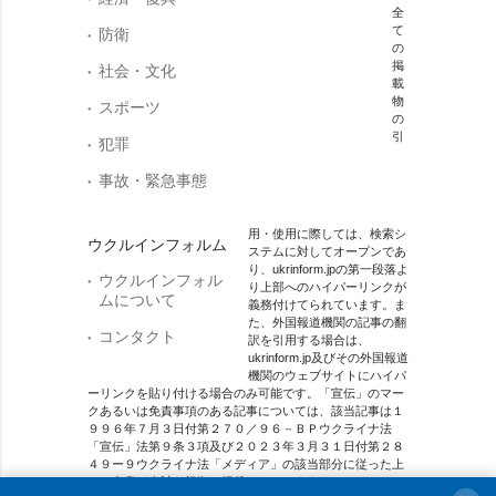
全
て
防衛
の
掲
社会・文化
載
物
スポーツ
の
引
犯罪
事故・緊急事態
用・使用に際しては、検索シ
ウクルインフォルム
ステムに対してオープンであ
り、ukrinform.jpの第一段落よ
ウクルインフォル
り上部へのハイパーリンクが
ムについて
義務付けてられています。ま
た、外国報道機関の記事の翻
コンタクト
訳を引用する場合は、
ukrinform.jp及びその外国報道
機関のウェブサイトにハイパ
ーリンクを貼り付ける場合のみ可能です。「宣伝」のマー
クあるいは免責事項のある記事については、該当記事は１
９９６年７月３日付第２７０／９６－ＢＰウクライナ法
「宣伝」法第９条３項及び２０２３年３月３１日付第２８
４９ー９ウクライナ法「メディア」の該当部分に従った上
で、合意／会計を根拠に掲載されています。