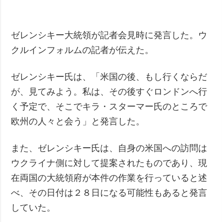
犯罪
事故・緊急事態
ゼレンシキー大統領が記者会見時に発言した。ウ
クルインフォルムの記者が伝えた。
追加
サービス
特集
購読
ゼレンシキー氏は、「米国の後、もし行くならだ
インタビュー
フォトバンク
が、見てみよう。私は、その後すぐロンドンへ行
写真
く予定で、そこでキラ・スターマー氏のところで
動画
欧州の人々と会う」と発言した。
また、ゼレンシキー氏は、自身の米国への訪問は
ウクライナ側に対して提案されたものであり、現
在両国の大統領府が本件の作業を行っていると述
べ、その日付は２８日になる可能性もあると発言
していた。