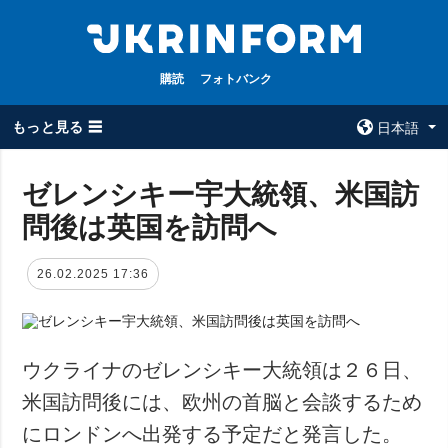
購読
フォトバンク
もっと見る ☰
日本語
×
ゼレンシキー宇大統領、米国訪
問後は英国を訪問へ
全てのトピック
ウクルインフォ
ルム
戦争
26.02.2025 17:36
ウクルインフォル
被占領地
ムについて
政治
コンタクト
経済・復興
ウクライナのゼレンシキー大統領は２６日、
防衛
米国訪問後には、欧州の首脳と会談するため
社会・文化
にロンドンへ出発する予定だと発言した。
スポーツ