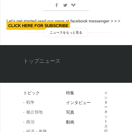
Let’s get started read our news at facebook messenger > > >
CLICK HERE FOR SUBSCRIBE
ニュースをもっと見る
トップニュース
トピック
特集
イ
ン
戦争
インタビュー
タ
ー
被占領地
写真
ネ
ッ
政治
ト
動画
上
の
経済・復興