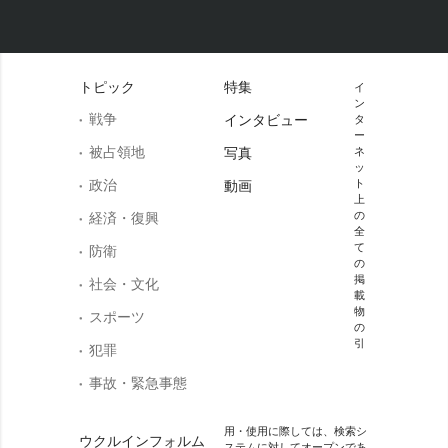
トピック
特集
イ
ン
戦争
インタビュー
タ
ー
被占領地
写真
ネ
ッ
政治
ト
動画
上
の
経済・復興
全
て
防衛
の
掲
社会・文化
載
物
スポーツ
の
引
犯罪
事故・緊急事態
用・使用に際しては、検索シ
ウクルインフォルム
ステムに対してオープンであ