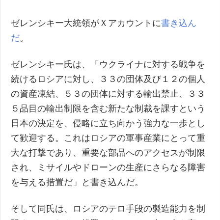
犯罪
ゼレンシキー大統領がＸアカウントに
書き込ん
事故・緊急事態
だ
。
追加
サービス
ゼレンシキー氏は、「ウクライナに対する戦争を
特集
購読
続けるロシアに対し、３３の団体及び１２の個人
インタビュー
フォトバンク
の資産凍結、５３の団体に対する輸出禁止、３３
写真
５品目の輸出制限を含む新たな制裁を課すという
動画
日本の決定を、侵略に立ち向かう強力な一歩とし
て歓迎する。これはロシアの軍事産業にとって重
大な打撃であり、重要な部品へのアクセスが制限
され、ミサイルやドローンの生産にさらなる障害
を与える措置だ」と書き込んだ。
そして同氏は、ロシアのテロ手段の製造能力を制