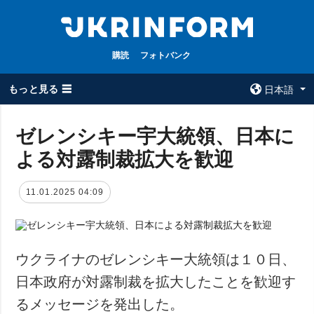
購読
フォトバンク
もっと見る ☰
日本語
×
ゼレンシキー宇大統領、日本に
よる対露制裁拡大を歓迎
全てのトピック
ウクルインフォ
ルム
戦争
11.01.2025 04:09
ウクルインフォル
被占領地
ムについて
政治
コンタクト
経済・復興
ウクライナのゼレンシキー大統領は１０日、
防衛
日本政府が対露制裁を拡大したことを歓迎す
社会・文化
るメッセージを発出した。
スポーツ