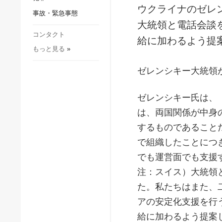
社会・文化
ウクライナのゼレ
事故・緊急事態
スポーツ
大統領と電話会談
犯罪
コンタクト
給に加わるよう提
もっと見る
»
事故・緊急事態
ゼレンシキー大統領
ゼレンシキー氏は、
は、両国関係が中身
するものであること
で組織したことにつ
でも運営面でも支援
注：スイス）大統領
た。私たちはまた、
アの安定化支援を行
給に加わるよう提案