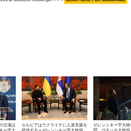
の立場は
セルビアはウクライナに人道支援を
ゼレンシキー宇大統
キー宇大
提供する＝ゼレンシキー宇大統領
問 ヴチッチ大統領