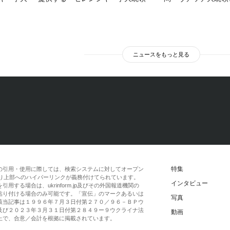
ニュースをもっと見る
特集
の引用・使用に際しては、検索システムに対してオープン
一段落より上部へのハイパーリンクが義務付けてられています。
インタビュー
する場合は、ukrinform.jp及びその外国報道機関の
貼り付ける場合のみ可能です。「宣伝」のマークあるいは
写真
該当記事は１９９６年７月３日付第２７０／９６－ＢＰウ
及び２０２３年３月３１日付第２８４９ー９ウクライナ法
動画
上で、合意／会計を根拠に掲載されています。