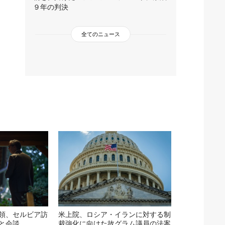
９年の判決
全てのニュース
領、セルビア訪
米上院、ロシア・イランに対する制
と会談
裁強化に向けた故グラム議員の法案