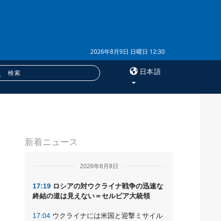
2026年8月9日 日曜日 12:30
日本語
×
リ
サービス
新着ニュース
購読
フォトバンク
2026年8月8日
17:19
ロシアの対ウクライナ戦争の迅速な
終結の道は見えない＝セルビア大統領
17:04
ウクライナには米国と迎撃ミサイル