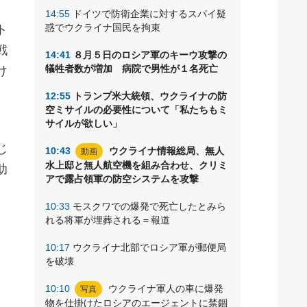
14:55
ドイツで防衛企業に対するスパイ疑
惑でウクライナ国民を拘束
ト
戦
14:41
８月５日のロシア軍のキーウ攻撃の
犠牲者数が増加 病院で男性が１名死亡
け
12:55
トランプ米大統領、ウクライナの防
空ミサイルの必要性について「私たちもミ
サイルが欲しい」
じ
10:43
ウクライナ情報総局、無人
動画
水上邸と無人航空機を組み合わせ、クリミ
助
アで露占領軍の防空システムを攻撃
10:33
モスクワでの爆発で死亡したとみら
れる将軍が埋葬される＝報道
10:17
ウクライナ北部でロシア軍が郵便局
を破壊
10:10
ウクライナ軍人の車に爆発
写真
物を仕掛けたロシアのエージェントに禁錮