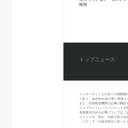
統領
トップニュース
インターネット上の全ての掲載物
であり、ukrinform.jpの第
また、外国報道機関の記事の翻訳を引用
ウェブサイトにハイパーリンクを
免責事項のある記事については、
クライナ法「宣伝」法第９条３項
「メディア」の該当部分に従った