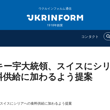
ウクルインフォルム通信
1918年創業
コンタクト
キー宇大統領、スイスにシ
ウクルインフォルム
追加
ウクルインフォルムについ
特集
料供給に加わるよう提案
て
インタビュー
コンタクト
写真
動画