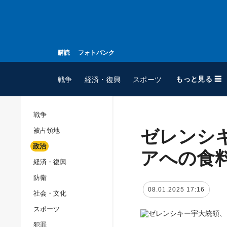
購読
フォトバンク
もっと見る ☰
戦争
経済・復興
スポーツ
戦争
ゼレンシ
被占領地
全てのトピック
政治
戦争
アへの食
経済・復興
被占領地
防衛
政治
08.01.2025 17:16
社会・文化
経済・復興
スポーツ
防衛
犯罪