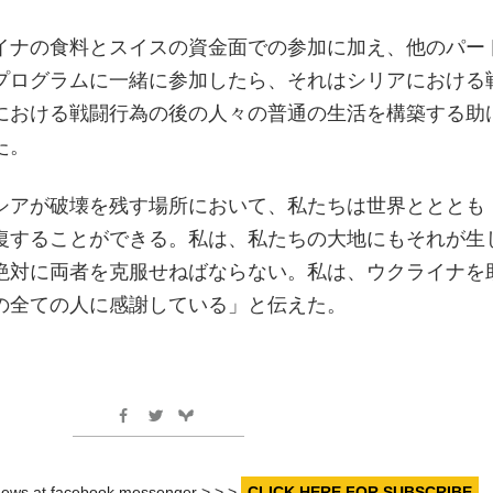
イナの食料とスイスの資金面での参加に加え、他のパー
プログラムに一緒に参加したら、それはシリアにおける
における戦闘行為の後の人々の普通の生活を構築する助
た。
シアが破壊を残す場所において、私たちは世界とととも
復することができる。私は、私たちの大地にもそれが生
絶対に両者を克服せねばならない。私は、ウクライナを
の全ての人に感謝している」と伝えた。
r news at facebook messenger > > >
CLICK HERE FOR SUBSCRIBE