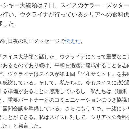
ンシキー大統領は７日、スイスのケラー＝ズッタ
を行い、ウクライナが行っているシリアへの食料
案した。
が同日夜の動画メッセージで
伝えた
。
「スイス大統領と話した。ウクライナにとって重要なこ
のあるものであり続け、平和を迅速に達成することを志
だ。ウクライナはスイスが第１回『平和サミット』を共
き感謝している。そして、私たちは、今もスイスに政治
する準備があることに感謝しているし、私たちは（編集
と、重要パートナーとのコミュニケーションにつき協議
二国間会談を準備している。さらにもう１つ、一緒にシ
うことができる。私はスイスに対して、シリアへの食料
した」と発言した。