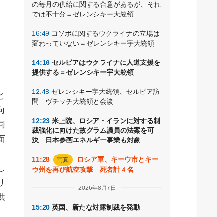
の毎月の供給に関する合意があるが、それ
ー
では不十分＝ゼレンシキー大統領
供
16:49
コソボに関するウクライナの立場は
変わっていない＝ゼレンシキー宇大統領
14:16
セルビアはウクライナに人道支援を
提供する＝ゼレンシキー宇大統領
12:48
ゼレンシキー宇大統領、セルビア訪
と
問 ヴチッチ大統領と会談
向
12:23
米上院、ロシア・イランに対する制
同
裁強化に向けた故グラム議員の法案を可
面
決 日本参画エネルギー事業も対象
11:28
ロシア軍、キーウ市とキー
写真
し
ウ州を再び航空攻撃 死者計４名
リ
2026年8月7日
供
15:20
英国、新たな対露制裁を発動